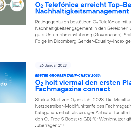
O
Telefónica erreicht Top-B
2
Nachhaltigkeitsmanagement
Ratingagenturen bestätigen O
Telefónica mit 
2
Nachhaltigkeitsengagement in den Bereichen U
gute Unternehmensführung (Governance). Seit 
Folge im Bloomberg Gender-Equality-Index geli
26. Januar 2023
ERSTER GROSSER TARIF-CHECK 2023:
O
holt viermal den ersten Pl
2
Fachmagazins connect
Starker Start von O
ins Jahr 2023: Die Mobilf
2
Netzbetreiber-Mobilfunktarife des Fachmagazi
Kategorien, erhält als einziger Anbieter für alle
den O
Free S Boost (6 GB) für Wenignutzer gib
2
„überragend“.
1