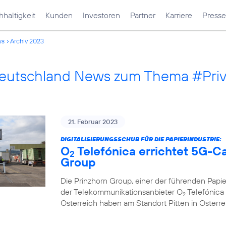
haltigkeit
Kunden
Investoren
Partner
Karriere
Presse
ws
Archiv 2023
Deutschland News zum Thema #Pri
21. Februar 2023
DIGITALISIERUNGSSCHUB FÜR DIE PAPIERINDUSTRIE:
O
Telefónica errichtet 5G-C
2
Group
Die Prinzhorn Group, einer der führenden Papi
der Telekommunikationsanbieter O
Telefónica 
2
Österreich haben am Standort Pitten in Österr