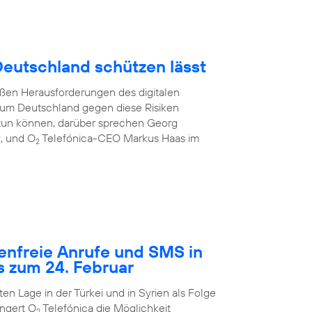
 Deutschland schützen lässt
oßen Herausforderungen des digitalen
e, um Deutschland gegen diese Risiken
tun können, darüber sprechen Georg
z, und O
Telefónica-CEO Markus Haas im
2
tenfreie Anrufe und SMS in
s zum 24. Februar
n Lage in der Türkei und in Syrien als Folge
ngert O
Telefónica die Möglichkeit
2