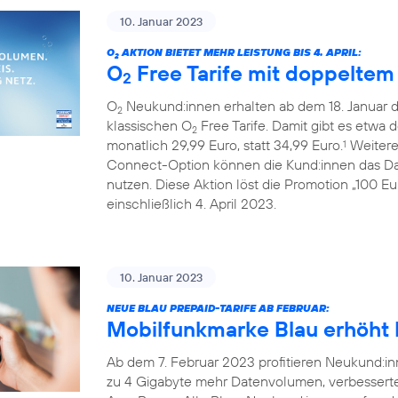
10. Januar 2023
O
AKTION BIETET MEHR LEISTUNG BIS 4. APRIL:
2
O
Free Tarife mit doppelte
2
O
Neukund:innen erhalten ab dem 18. Januar 
2
klassischen O
Free Tarife. Damit gibt es etwa 
2
monatlich 29,99 Euro, statt 34,99 Euro.
Weiterer
1
Connect-Option können die Kund:innen das Da
nutzen. Diese Aktion löst die Promotion „100 E
einschließlich 4. April 2023.
10. Januar 2023
NEUE BLAU PREPAID-TARIFE AB FEBRUAR:
Mobilfunkmarke Blau erhöht L
Ab dem 7. Februar 2023 profitieren Neukund:inn
zu 4 Gigabyte mehr Datenvolumen, verbessert