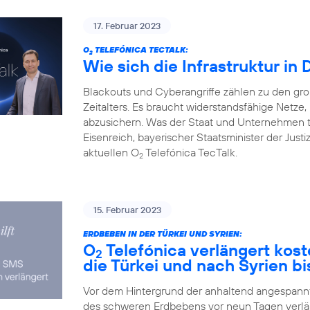
17. Februar 2023
O
TELEFÓNICA TECTALK:
2
Wie sich die Infrastruktur in
Blackouts und Cyberangriffe zählen zu den gr
Zeitalters. Es braucht widerstandsfähige Netz
abzusichern. Was der Staat und Unternehmen 
Eisenreich, bayerischer Staatsminister der Justi
aktuellen O
Telefónica TecTalk.
2
15. Februar 2023
ERDBEBEN IN DER TÜRKEI UND SYRIEN:
O
Telefónica verlängert kos
2
die Türkei und nach Syrien bi
Vor dem Hintergrund der anhaltend angespannte
des schweren Erdbebens vor neun Tagen verlä