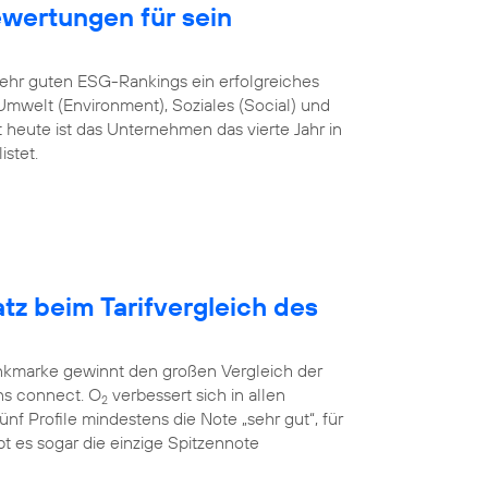
ewertungen für sein
sehr guten ESG-Rankings ein erfolgreiches
mwelt (Environment), Soziales (Social) und
heute ist das Unternehmen das vierte Jahr in
stet.
atz beim Tarifvergleich des
unkmarke gewinnt den großen Vergleich der
ns connect. O
verbessert sich in allen
2
 fünf Profile mindestens die Note „sehr gut“, für
t es sogar die einzige Spitzennote