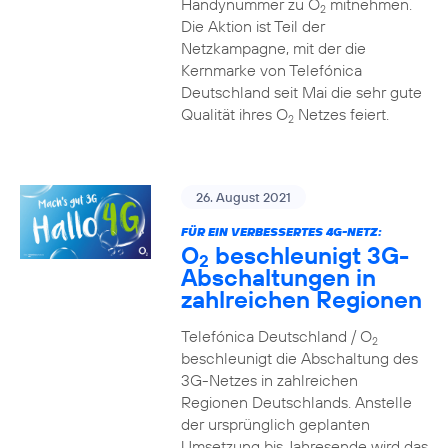
Handynummer zu O
mitnehmen.
2
Die Aktion ist Teil der
Netzkampagne, mit der die
Kernmarke von Telefónica
Deutschland seit Mai die sehr gute
Qualität ihres O
Netzes feiert.
2
26. August 2021
FÜR EIN VERBESSERTES 4G-NETZ:
O
beschleunigt 3G-
2
Abschaltungen in
zahlreichen Regionen
Telefónica Deutschland / O
2
beschleunigt die Abschaltung des
3G-Netzes in zahlreichen
Regionen Deutschlands. Anstelle
der ursprünglich geplanten
Umsetzung bis Jahresende wird das