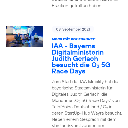
Brasilien getroffen haben.
08. September 2021
MOBILITÄT DER ZUKUNFT:
IAA - Bayerns
Digitalministerin
Judith Gerlach
besucht die O
5G
2
Race Days
Zum Start der IAA Mobility hat die
bayerische Staatsministerin für
Digitales, Judith Gerlach, die
Münchner „O
5G Race Days“ von
2
Telefónica Deutschland / O
in
2
deren StartUp-Hub Wayra besucht.
Neben einem Gespräch mit dem
Vorstandsvorsitzenden der