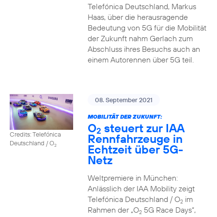
Telefónica Deutschland, Markus
Haas, über die herausragende
Bedeutung von 5G für die Mobilität
der Zukunft nahm Gerlach zum
Abschluss ihres Besuchs auch an
einem Autorennen über 5G teil.
08. September 2021
MOBILITÄT DER ZUKUNFT:
O
steuert zur IAA
2
Credits: Telefónica
Rennfahrzeuge in
Deutschland / O
Echtzeit über 5G-
2
Netz
Weltpremiere in München:
Anlässlich der IAA Mobility zeigt
Telefónica Deutschland / O
im
2
Rahmen der „O
5G Race Days“,
2