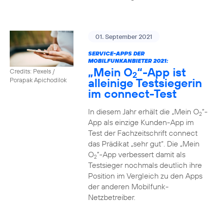
01. September 2021
SERVICE-APPS DER
MOBILFUNKANBIETER 2021:
„Mein O
“-App ist
Credits: Pexels /
2
alleinige Testsiegerin
Porapak Apichodilok
im connect-Test
In diesem Jahr erhält die „Mein O
“-
2
App als einzige Kunden-App im
Test der Fachzeitschrift connect
das Prädikat „sehr gut“. Die „Mein
O
“-App verbessert damit als
2
Testsieger nochmals deutlich ihre
Position im Vergleich zu den Apps
der anderen Mobilfunk-
Netzbetreiber.