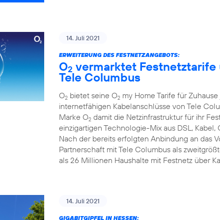
14. Juli 2021
ERWEITERUNG DES FESTNETZANGEBOTS:
O
vermarktet Festnetztarife
2
Tele Columbus
O
bietet seine O
my Home Tarife für Zuhause j
2
2
internetfähigen Kabelanschlüsse von Tele Colum
Marke O
damit die Netzinfrastruktur für ihr F
2
einzigartigen Technologie-Mix aus DSL, Kabel, 
Nach der bereits erfolgten Anbindung an das 
Partnerschaft mit Tele Columbus als zweitgrö
als 26 Millionen Haushalte mit Festnetz über K
14. Juli 2021
GIGABITGIPFEL IN HESSEN: