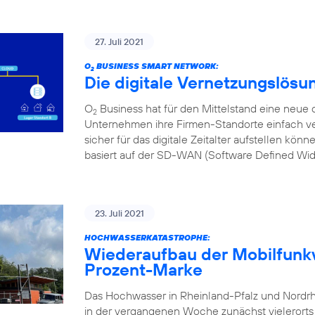
27. Juli 2021
O
BUSINESS SMART NETWORK:
2
Die digitale Vernetzungslösu
O
Business hat für den Mittelstand eine neue d
2
Unternehmen ihre Firmen-Standorte einfach ve
sicher für das digitale Zeitalter aufstellen kön
basiert auf der SD-WAN (Software Defined Wi
23. Juli 2021
HOCHWASSERKATASTROPHE:
Wiederaufbau der Mobilfunkv
Prozent-Marke
Das Hochwasser in Rheinland-Pfalz und Nordr
in der vergangenen Woche zunächst vielerorts l