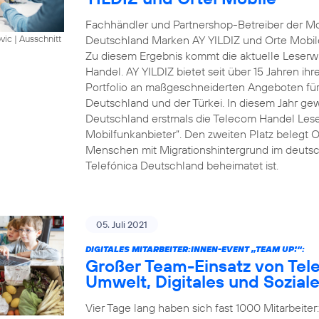
Fachhändler und Partnershop-Betreiber der Mob
Deutschland Marken AY YILDIZ und Orte Mobil
vic
|
Ausschnitt
Zu diesem Ergebnis kommt die aktuelle Leserwa
Handel. AY YILDIZ bietet seit über 15 Jahren ih
Portfolio an maßgeschneiderten Angeboten für 
Deutschland und der Türkei. In diesem Jahr gew
Deutschland erstmals die Telecom Handel Lese
Mobilfunkanbieter“. Den zweiten Platz belegt O
Menschen mit Migrationshintergrund im deutsch
Telefónica Deutschland beheimatet ist.
05. Juli 2021
DIGITALES MITARBEITER:INNEN-EVENT „TEAM UP!“:
Großer Team-Einsatz von Tel
Umwelt, Digitales und Sozial
Vier Tage lang haben sich fast 1000 Mitarbeite