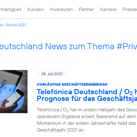
haltigkeit
Kunden
Investoren
Partner
Karriere
Presse
ws
Archiv 2021
Deutschland News zum Thema #Pri
28. Juli 2021
VORLÄUFIGE GESCHÄFTSERGEBNISSE:
Telefónica Deutschland / O
h
2
Prognose für das Geschäftsj
Telefónica / O
hat im ersten Halbjahr des Ges
2
operativem Ergebnis erzielt. Basierend auf dem 
Momentum in der ersten Jahreshälfte hebt das
Geschäftsjahr 2021 an.