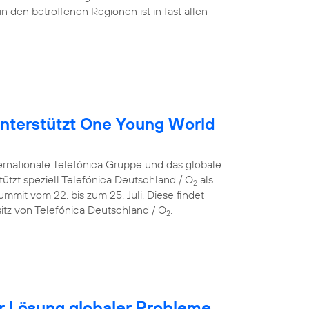
in den betroffenen Regionen ist in fast allen
nterstützt One Young World
ternationale Telefónica Gruppe und das globale
ützt speziell Telefónica Deutschland / O
als
2
mit vom 22. bis zum 25. Juli. Diese findet
itz von Telefónica Deutschland / O
.
2
für Lösung globaler Probleme