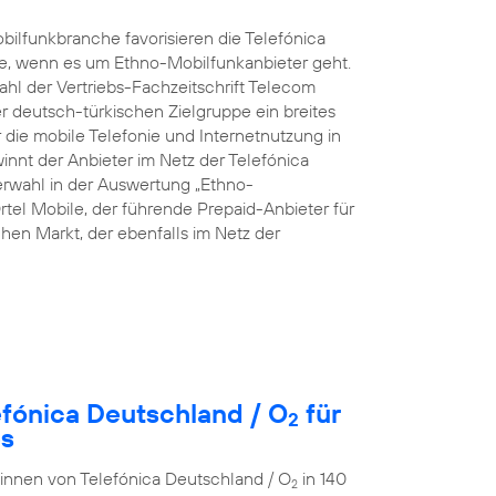
ilfunkbranche favorisieren die Telefónica
e, wenn es um Ethno-Mobilfunkanbieter geht.
hl der Vertriebs-Fachzeitschrift Telecom
rer deutsch-türkischen Zielgruppe ein breites
die mobile Telefonie und Internetnutzung in
innt der Anbieter im Netz der Telefónica
rwahl in der Auswertung „Ethno-
rtel Mobile, der führende Prepaid-Anbieter für
en Markt, der ebenfalls im Netz der
efónica Deutschland / O
für
2
es
r:innen von Telefónica Deutschland / O
in 140
2