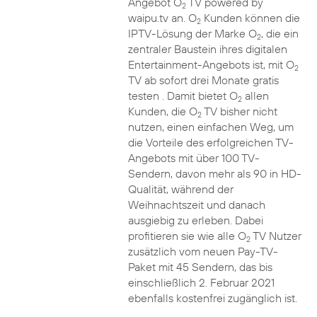
Angebot O
TV powered by
2
waipu.tv an. O
Kunden können die
2
IPTV-Lösung der Marke O
, die ein
2
zentraler Baustein ihres digitalen
Entertainment-Angebots ist, mit O
2
TV ab sofort drei Monate gratis
testen . Damit bietet O
allen
2
Kunden, die O
TV bisher nicht
2
nutzen, einen einfachen Weg, um
die Vorteile des erfolgreichen TV-
Angebots mit über 100 TV-
Sendern, davon mehr als 90 in HD-
Qualität, während der
Weihnachtszeit und danach
ausgiebig zu erleben. Dabei
profitieren sie wie alle O
TV Nutzer
2
zusätzlich vom neuen Pay-TV-
Paket mit 45 Sendern, das bis
einschließlich 2. Februar 2021
ebenfalls kostenfrei zugänglich ist.