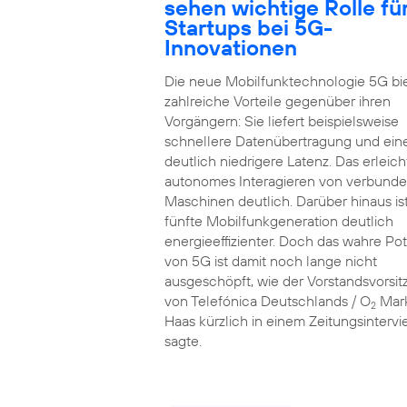
sehen wichtige Rolle fü
Startups bei 5G-
Innovationen
Die neue Mobilfunktechnologie 5G bi
zahlreiche Vorteile gegenüber ihren
Vorgängern: Sie liefert beispielsweise
schnellere Datenübertragung und ein
deutlich niedrigere Latenz. Das erleich
autonomes Interagieren von verbund
Maschinen deutlich. Darüber hinaus ist
fünfte Mobilfunkgeneration deutlich
energieeffizienter. Doch das wahre Pot
von 5G ist damit noch lange nicht
ausgeschöpft, wie der Vorstandsvorsi
von Telefónica Deutschlands / O
Mar
2
Haas kürzlich in einem Zeitungsinterv
sagte.