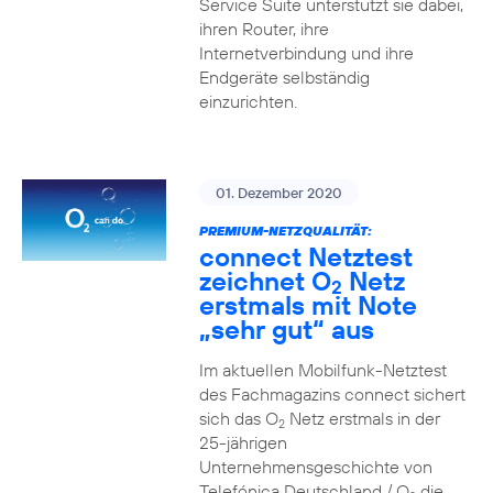
Service Suite unterstützt sie dabei,
ihren Router, ihre
Internetverbindung und ihre
Endgeräte selbständig
einzurichten.
01. Dezember 2020
PREMIUM-NETZQUALITÄT:
connect Netztest
zeichnet O
Netz
2
erstmals mit Note
„sehr gut“ aus
Im aktuellen Mobilfunk-Netztest
des Fachmagazins connect sichert
sich das O
Netz erstmals in der
2
25-jährigen
Unternehmensgeschichte von
Telefónica Deutschland / O
die