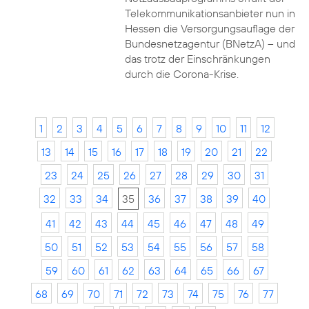
Telekommunikationsanbieter nun in
Hessen die Versorgungsauflage der
Bundesnetzagentur (BNetzA) – und
das trotz der Einschränkungen
durch die Corona-Krise.
1
2
3
4
5
6
7
8
9
10
11
12
13
14
15
16
17
18
19
20
21
22
23
24
25
26
27
28
29
30
31
32
33
34
35
36
37
38
39
40
41
42
43
44
45
46
47
48
49
50
51
52
53
54
55
56
57
58
59
60
61
62
63
64
65
66
67
68
69
70
71
72
73
74
75
76
77