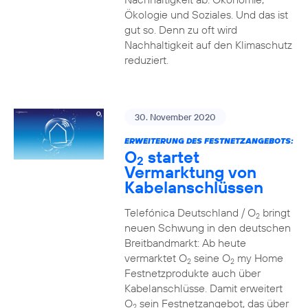
Ökologie und Soziales. Und das ist
gut so. Denn zu oft wird
Nachhaltigkeit auf den Klimaschutz
reduziert.
30. November 2020
ERWEITERUNG DES FESTNETZANGEBOTS:
O
startet
2
Vermarktung von
Kabelanschlüssen
Telefónica Deutschland / O
bringt
2
neuen Schwung in den deutschen
Breitbandmarkt: Ab heute
vermarktet O
seine O
my Home
2
2
Festnetzprodukte auch über
Kabelanschlüsse. Damit erweitert
O
sein Festnetzangebot, das über
2