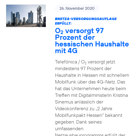
26. November 2020
BNETZA-VERSORGUNGSAUFLAGE
ERFÜLLT:
O
versorgt 97
2
Prozent der
hessischen Haushalte
mit 4G
Telefónica / O
versorgt jetzt
2
mindestens 97 Prozent der
Haushalte in Hessen mit schnellem
Mobilfunk über das 4G-Netz. Das
hat das Unternehmen heute beim
Treffen mit Digitalministerin Kristina
Sinemus anlässlich der
Videokonferenz zu „2 Jahre
Mobilfunkpakt Hessen“ bekannt
gegeben. Dank seines
umfassenden
Netzausbauprogramms erfüllt der