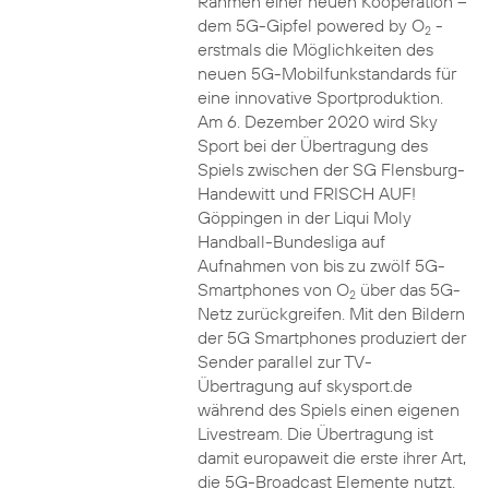
Rahmen einer neuen Kooperation –
dem 5G-Gipfel powered by O
-
2
erstmals die Möglichkeiten des
neuen 5G-Mobilfunkstandards für
eine innovative Sportproduktion.
Am 6. Dezember 2020 wird Sky
Sport bei der Übertragung des
Spiels zwischen der SG Flensburg-
Handewitt und FRISCH AUF!
Göppingen in der Liqui Moly
Handball-Bundesliga auf
Aufnahmen von bis zu zwölf 5G-
Smartphones von O
über das 5G-
2
Netz zurückgreifen. Mit den Bildern
der 5G Smartphones produziert der
Sender parallel zur TV-
Übertragung auf skysport.de
während des Spiels einen eigenen
Livestream. Die Übertragung ist
damit europaweit die erste ihrer Art,
die 5G-Broadcast Elemente nutzt.