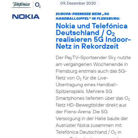
09. Dezember 2020
EUROPA-PREMIERE BEIM „5G
HANDBALLGIPFEL“ IN FLENSBURG:
Nokia und Telefónica
Deutschland / O
2
realisieren 5G Indoor-
Netz in Rekordzeit
Der PayTV-Sportsender Sky nutzte
am vergangenen Wochenende in
Flensburg erstmals auch das 5G-
Netz von O
für die Live-
2
Übertragung eines Handball-
Spitzenspiels. Mehrere 5G
Smartphones lieferten über das O
2
Netz HD-Bewegtbilder direkt aus
der Flens-Arena. Die 5G
Versorgung in der Halle baute der
Ausrüster Nokia zusammen mit
Telefónica Deutschland / O
in
2