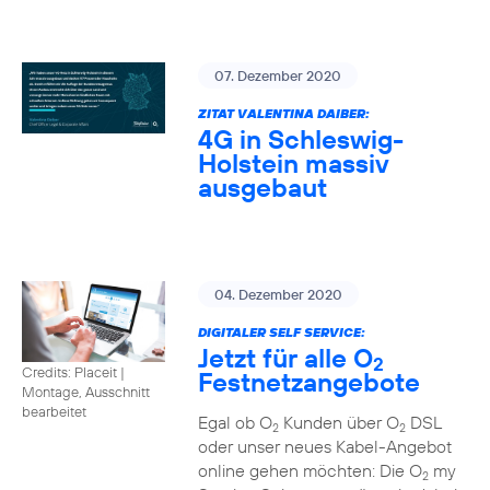
07. Dezember 2020
ZITAT VALENTINA DAIBER:
4G in Schleswig-
Holstein massiv
ausgebaut
04. Dezember 2020
DIGITALER SELF SERVICE:
Jetzt für alle O
2
Credits: Placeit
|
Festnetzangebote
Montage, Ausschnitt
bearbeitet
Egal ob O
Kunden über O
DSL
2
2
oder unser neues Kabel-Angebot
online gehen möchten: Die O
my
2