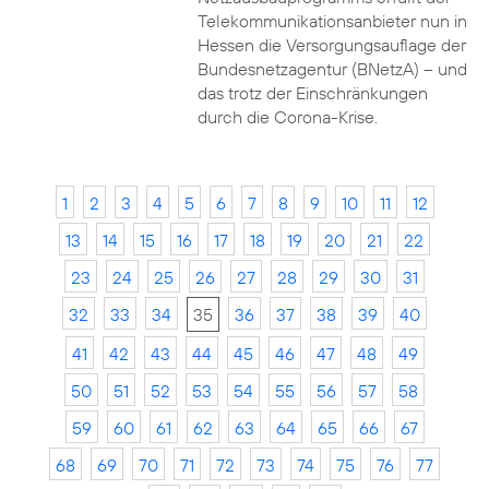
Telekommunikationsanbieter nun in
Hessen die Versorgungsauflage der
Bundesnetzagentur (BNetzA) – und
das trotz der Einschränkungen
durch die Corona-Krise.
1
2
3
4
5
6
7
8
9
10
11
12
13
14
15
16
17
18
19
20
21
22
23
24
25
26
27
28
29
30
31
32
33
34
35
36
37
38
39
40
41
42
43
44
45
46
47
48
49
50
51
52
53
54
55
56
57
58
59
60
61
62
63
64
65
66
67
68
69
70
71
72
73
74
75
76
77