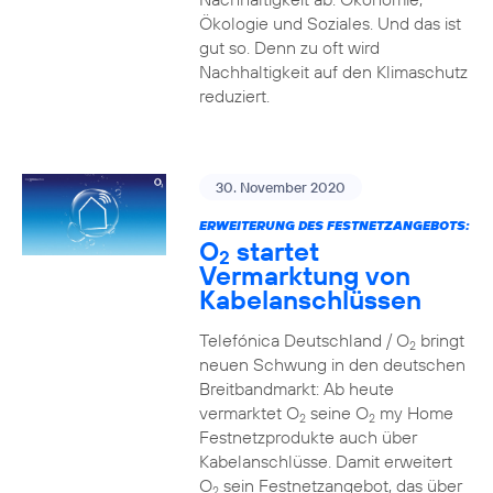
Ökologie und Soziales. Und das ist
gut so. Denn zu oft wird
Nachhaltigkeit auf den Klimaschutz
reduziert.
30. November 2020
ERWEITERUNG DES FESTNETZANGEBOTS:
O
startet
2
Vermarktung von
Kabelanschlüssen
Telefónica Deutschland / O
bringt
2
neuen Schwung in den deutschen
Breitbandmarkt: Ab heute
vermarktet O
seine O
my Home
2
2
Festnetzprodukte auch über
Kabelanschlüsse. Damit erweitert
O
sein Festnetzangebot, das über
2