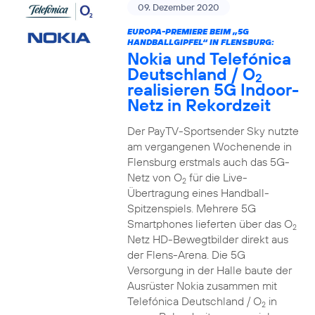
09. Dezember 2020
EUROPA-PREMIERE BEIM „5G
HANDBALLGIPFEL“ IN FLENSBURG:
Nokia und Telefónica
Deutschland / O
2
realisieren 5G Indoor-
Netz in Rekordzeit
Der PayTV-Sportsender Sky nutzte
am vergangenen Wochenende in
Flensburg erstmals auch das 5G-
Netz von O
für die Live-
2
Übertragung eines Handball-
Spitzenspiels. Mehrere 5G
Smartphones lieferten über das O
2
Netz HD-Bewegtbilder direkt aus
der Flens-Arena. Die 5G
Versorgung in der Halle baute der
Ausrüster Nokia zusammen mit
Telefónica Deutschland / O
in
2