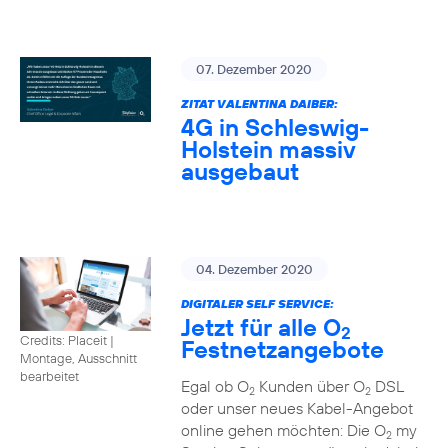
07. Dezember 2020
ZITAT VALENTINA DAIBER:
4G in Schleswig-
Holstein massiv
ausgebaut
04. Dezember 2020
DIGITALER SELF SERVICE:
Jetzt für alle O
2
Credits: Placeit
|
Festnetzangebote
Montage, Ausschnitt
bearbeitet
Egal ob O
Kunden über O
DSL
2
2
oder unser neues Kabel-Angebot
online gehen möchten: Die O
my
2