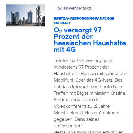
26. November 2020
BNETZA-VERSORGUNGSAUFLAGE
ERFÜLLT:
O
versorgt 97
2
Prozent der
hessischen Haushalte
mit 4G
Telefónica / O
versorgt jetzt
2
mindestens 97 Prozent der
Haushalte in Hessen mit schnellem
Mobilfunk über das 4G-Netz. Das
hat das Unternehmen heute beim
Treffen mit Digitalministerin Kristina
Sinemus anlässlich der
Videokonferenz zu „2 Jahre
Mobilfunkpakt Hessen“ bekannt
gegeben. Dank seines
umfassenden
Netzausbauprogramms erfüllt der