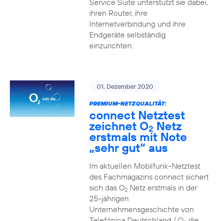
Service Suite unterstützt sie dabei,
ihren Router, ihre
Internetverbindung und ihre
Endgeräte selbständig
einzurichten.
01. Dezember 2020
PREMIUM-NETZQUALITÄT:
connect Netztest
zeichnet O
Netz
2
erstmals mit Note
„sehr gut“ aus
Im aktuellen Mobilfunk-Netztest
des Fachmagazins connect sichert
sich das O
Netz erstmals in der
2
25-jährigen
Unternehmensgeschichte von
Telefónica Deutschland / O
die