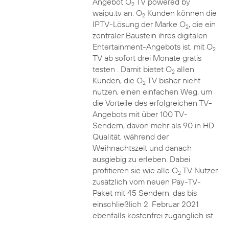
Angebot O
TV powered by
2
waipu.tv an. O
Kunden können die
2
IPTV-Lösung der Marke O
, die ein
2
zentraler Baustein ihres digitalen
Entertainment-Angebots ist, mit O
2
TV ab sofort drei Monate gratis
testen . Damit bietet O
allen
2
Kunden, die O
TV bisher nicht
2
nutzen, einen einfachen Weg, um
die Vorteile des erfolgreichen TV-
Angebots mit über 100 TV-
Sendern, davon mehr als 90 in HD-
Qualität, während der
Weihnachtszeit und danach
ausgiebig zu erleben. Dabei
profitieren sie wie alle O
TV Nutzer
2
zusätzlich vom neuen Pay-TV-
Paket mit 45 Sendern, das bis
einschließlich 2. Februar 2021
ebenfalls kostenfrei zugänglich ist.