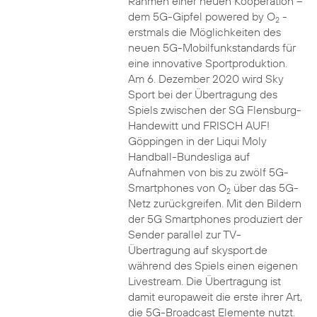
Rahmen einer neuen Kooperation –
dem 5G-Gipfel powered by O
-
2
erstmals die Möglichkeiten des
neuen 5G-Mobilfunkstandards für
eine innovative Sportproduktion.
Am 6. Dezember 2020 wird Sky
Sport bei der Übertragung des
Spiels zwischen der SG Flensburg-
Handewitt und FRISCH AUF!
Göppingen in der Liqui Moly
Handball-Bundesliga auf
Aufnahmen von bis zu zwölf 5G-
Smartphones von O
über das 5G-
2
Netz zurückgreifen. Mit den Bildern
der 5G Smartphones produziert der
Sender parallel zur TV-
Übertragung auf skysport.de
während des Spiels einen eigenen
Livestream. Die Übertragung ist
damit europaweit die erste ihrer Art,
die 5G-Broadcast Elemente nutzt.