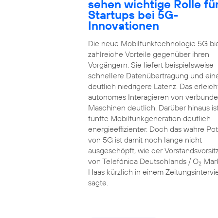
sehen wichtige Rolle fü
Startups bei 5G-
Innovationen
Die neue Mobilfunktechnologie 5G bi
zahlreiche Vorteile gegenüber ihren
Vorgängern: Sie liefert beispielsweise
schnellere Datenübertragung und ein
deutlich niedrigere Latenz. Das erleich
autonomes Interagieren von verbund
Maschinen deutlich. Darüber hinaus ist
fünfte Mobilfunkgeneration deutlich
energieeffizienter. Doch das wahre Pot
von 5G ist damit noch lange nicht
ausgeschöpft, wie der Vorstandsvorsi
von Telefónica Deutschlands / O
Mar
2
Haas kürzlich in einem Zeitungsinterv
sagte.