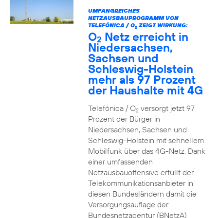
UMFANGREICHES
NETZAUSBAUPROGRAMM VON
TELEFÓNICA / O
ZEIGT WIRKUNG:
2
O
Netz erreicht in
2
Niedersachsen,
Sachsen und
Schleswig-Holstein
mehr als 97 Prozent
der Haushalte mit 4G
Telefónica / O
versorgt jetzt 97
2
Prozent der Bürger in
Niedersachsen, Sachsen und
Schleswig-Holstein mit schnellem
Mobilfunk über das 4G-Netz. Dank
einer umfassenden
Netzausbauoffensive erfüllt der
Telekommunikationsanbieter in
diesen Bundesländern damit die
Versorgungsauflage der
Bundesnetzagentur (BNetzA)