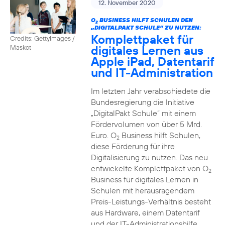
12. November 2020
O
BUSINESS HILFT SCHULEN DEN
2
„DIGITALPAKT SCHULE“ ZU NUTZEN:
Komplettpaket für
Credits: GettyImages /
digitales Lernen aus
Maskot
Apple iPad, Datentarif
und IT-Administration
Im letzten Jahr verabschiedete die
Bundesregierung die Initiative
„DigitalPakt Schule“ mit einem
Fördervolumen von über 5 Mrd.
Euro. O
Business hilft Schulen,
2
diese Förderung für ihre
Digitalisierung zu nutzen. Das neu
entwickelte Komplettpaket von O
2
Business für digitales Lernen in
Schulen mit herausragendem
Preis-Leistungs-Verhältnis besteht
aus Hardware, einem Datentarif
und der IT-Administrationshilfe