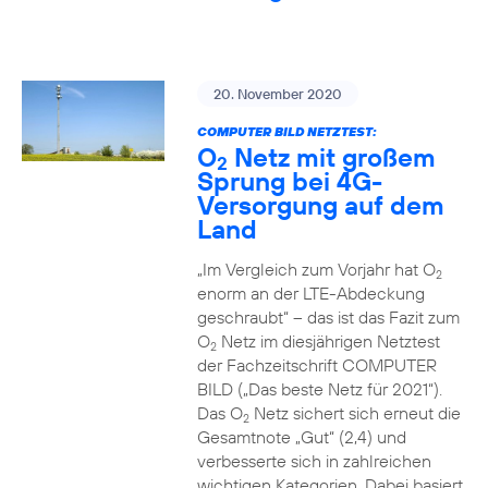
20. November 2020
COMPUTER BILD NETZTEST:
O
Netz mit großem
2
Sprung bei 4G-
Versorgung auf dem
Land
„Im Vergleich zum Vorjahr hat O
2
enorm an der LTE-Abdeckung
geschraubt“ – das ist das Fazit zum
O
Netz im diesjährigen Netztest
2
der Fachzeitschrift COMPUTER
BILD („Das beste Netz für 2021“).
Das O
Netz sichert sich erneut die
2
Gesamtnote „Gut“ (2,4) und
verbesserte sich in zahlreichen
wichtigen Kategorien. Dabei basiert