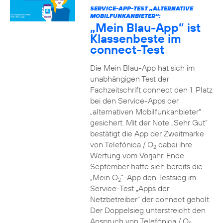
SERVICE-APP-TEST „ALTERNATIVE
MOBILFUNKANBIETER“:
„Mein Blau-App” ist
Klassenbeste im
connect-Test
Die Mein Blau-App hat sich im
unabhängigen Test der
Fachzeitschrift connect den 1. Platz
bei den Service-Apps der
„alternativen Mobilfunkanbieter“
gesichert. Mit der Note „Sehr Gut“
bestätigt die App der Zweitmarke
von Telefónica / O
dabei ihre
2
Wertung vom Vorjahr. Ende
September hatte sich bereits die
„Mein O
“-App den Testsieg im
2
Service-Test „Apps der
Netzbetreiber“ der connect geholt.
Der Doppelsieg unterstreicht den
Anspruch von Telefónica / O
,