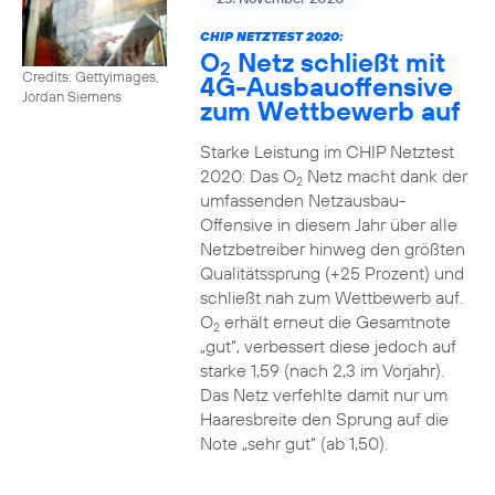
CHIP NETZTEST 2020:
O
Netz schließt mit
2
Credits: Gettyimages,
4G-Ausbauoffensive
Jordan Siemens
zum Wettbewerb auf
Starke Leistung im CHIP Netztest
2020: Das O
Netz macht dank der
2
umfassenden Netzausbau-
Offensive in diesem Jahr über alle
Netzbetreiber hinweg den größten
Qualitätssprung (+25 Prozent) und
schließt nah zum Wettbewerb auf.
O
erhält erneut die Gesamtnote
2
„gut“, verbessert diese jedoch auf
starke 1,59 (nach 2,3 im Vorjahr).
Das Netz verfehlte damit nur um
Haaresbreite den Sprung auf die
Note „sehr gut“ (ab 1,50).