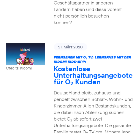
Geschäftspartner in anderen
Ländern haben und diese vorerst
nicht persönlich besuchen
können?
31. März 2020
FERNSEHEN MIT O
TV, LERNSPASS MIT DER K
2
IDOMI KIDS-APP:
Kostenlose
Credits: Kidomi
Unterhaltungsangebote
für O
Kunden
2
Deutschland bleibt zuhause und
pendelt zwischen Schlaf-, Wohn- und
Kinderzimmer. Allen Bestandskunden,
die dabei nach Ablenkung suchen,
bietet O
ab sofort zwei
2
Unterhaltungsangebote: Die gesamte
Familie testet O
TV drei Monate lang