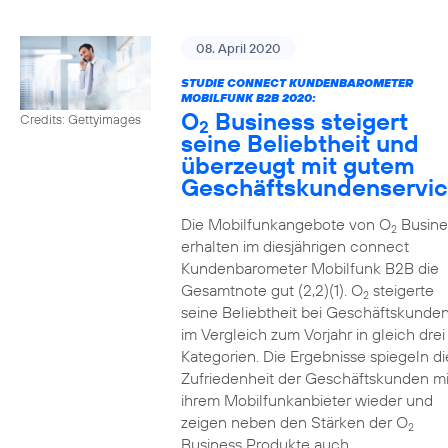
08. April 2020
STUDIE CONNECT KUNDENBAROMETER
MOBILFUNK B2B 2020:
O
Business steigert
Credits: Gettyimages
2
seine Beliebtheit und
überzeugt mit gutem
Geschäftskundenservi
Die Mobilfunkangebote von O
Busine
2
erhalten im diesjährigen connect
Kundenbarometer Mobilfunk B2B die
Gesamtnote gut (2,2)(1). O
steigerte
2
seine Beliebtheit bei Geschäftskunde
im Vergleich zum Vorjahr in gleich drei
Kategorien. Die Ergebnisse spiegeln di
Zufriedenheit der Geschäftskunden mi
ihrem Mobilfunkanbieter wieder und
zeigen neben den Stärken der O
2
Business Produkte auch