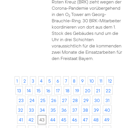
Roten Kreuz (BRK) zieht wegen der
Corona-Pandemie vorübergehend
in den O
Tower am Georg-
2
Brauchle-Ring. 30 BRK-Mitarbeiter
koordinieren von dort aus dem 1.
Stock des Gebäudes rund um die
Uhr in drei Schichten
voraussichtlich für die kommenden
zwei Monate die Einsatzarbeiten für
den Freistaat Bayern.
1
2
3
4
5
6
7
8
9
10
11
12
13
14
15
16
17
18
19
20
21
22
23
24
25
26
27
28
29
30
31
32
33
34
35
36
37
38
39
40
41
42
43
44
45
46
47
48
49