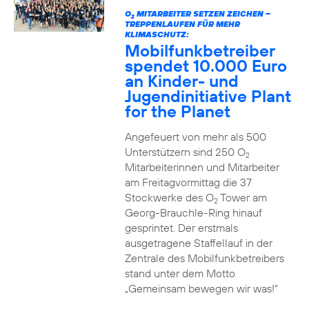
O
MITARBEITER SETZEN ZEICHEN –
2
TREPPENLAUFEN FÜR MEHR
KLIMASCHUTZ:
Mobilfunkbetreiber
spendet 10.000 Euro
an Kinder- und
Jugendinitiative Plant
for the Planet
Angefeuert von mehr als 500
Unterstützern sind 250 O
2
Mitarbeiterinnen und Mitarbeiter
am Freitagvormittag die 37
Stockwerke des O
Tower am
2
Georg-Brauchle-Ring hinauf
gesprintet. Der erstmals
ausgetragene Staffellauf in der
Zentrale des Mobilfunkbetreibers
stand unter dem Motto
„Gemeinsam bewegen wir was!“