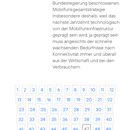
Bundesregierung beschlossenen
Mobilfunkgesamtstrategie.
Insbesondere deshalb, weil das
nächste Jahrzehnt technologisch
von der Mobilfunkinfrastruktur
geprägt sein wird, ja geprägt sein
muss angesichts der schnelle
wachsenden Bedürfnisse nach
Konnektivität immer und überall
aus der Wirtschaft und bei den
Verbrauchern.
1
2
3
4
5
6
7
8
9
10
11
12
13
14
15
16
17
18
19
20
21
22
23
24
25
26
27
28
29
30
31
32
33
34
35
36
37
38
39
40
41
42
43
44
45
46
47
48
49