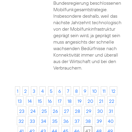
Bundesregierung beschlossenen
Mobilfunkgesamtstrategie.
Insbesondere deshalb, weil das
nächste Jahrzehnt technologisch
von der Mobilfunkinfrastruktur
geprägt sein wird, ja geprägt sein
muss angesichts der schnelle
wachsenden Bedürfnisse nach
Konnektivität immer und überall
aus der Wirtschaft und bei den
Verbrauchern.
1
2
3
4
5
6
7
8
9
10
11
12
13
14
15
16
17
18
19
20
21
22
23
24
25
26
27
28
29
30
31
32
33
34
35
36
37
38
39
40
41
42
43
44
45
46
47
48
49