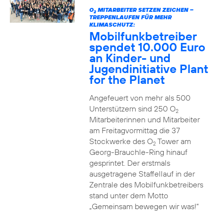
O
MITARBEITER SETZEN ZEICHEN –
2
TREPPENLAUFEN FÜR MEHR
KLIMASCHUTZ:
Mobilfunkbetreiber
spendet 10.000 Euro
an Kinder- und
Jugendinitiative Plant
for the Planet
Angefeuert von mehr als 500
Unterstützern sind 250 O
2
Mitarbeiterinnen und Mitarbeiter
am Freitagvormittag die 37
Stockwerke des O
Tower am
2
Georg-Brauchle-Ring hinauf
gesprintet. Der erstmals
ausgetragene Staffellauf in der
Zentrale des Mobilfunkbetreibers
stand unter dem Motto
„Gemeinsam bewegen wir was!“