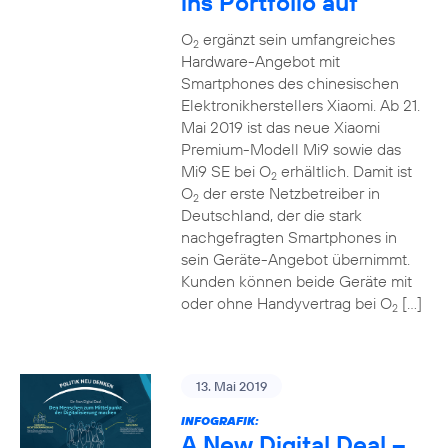
ins Portfolio auf
O
ergänzt sein umfangreiches
2
Hardware-Angebot mit
Smartphones des chinesischen
Elektronikherstellers Xiaomi. Ab 21.
Mai 2019 ist das neue Xiaomi
Premium-Modell Mi9 sowie das
Mi9 SE bei O
erhältlich. Damit ist
2
O
der erste Netzbetreiber in
2
Deutschland, der die stark
nachgefragten Smartphones in
sein Geräte-Angebot übernimmt.
Kunden können beide Geräte mit
oder ohne Handyvertrag bei O
[…]
2
13. Mai 2019
INFOGRAFIK:
A New Digital Deal –