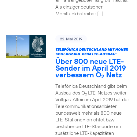
an Tarifangeboten ist groß. Fakt ist:
Als einziger deutscher
Mobilfunkbetreiber […]
22. Mai 2019
TELEFÓNICA DEUTSCHLAND MIT HOHER
SCHLAGZAHL BEIM LTE-AUSBAU:
Über 800 neue LTE-
Sender im April 2019
verbessern O
Netz
2
Telefónica Deutschland gibt beim
Ausbau des O
LTE-Netzes weiter
2
Vollgas: Allein im April 2019 hat der
Telekommunikationsanbieter
bundesweit mehr als 800 neue
LTE-Stationen errichtet bzw.
bestehende LTE-Standorte um
zusätzliche LTE-Kapazitäten