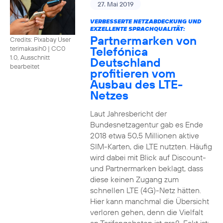
27. Mai 2019
VERBESSERTE NETZABDECKUNG UND
EXZELLENTE SPRACHQUALITÄT:
Partnermarken von
Credits: Pixabay User
Telefónica
terimakasih0
|
CC0
1.0, Ausschnitt
Deutschland
bearbeitet
profitieren vom
Ausbau des LTE-
Netzes
Laut Jahresbericht der
Bundesnetzagentur gab es Ende
2018 etwa 50,5 Millionen aktive
SIM-Karten, die LTE nutzten. Häufig
wird dabei mit Blick auf Discount-
und Partnermarken beklagt, dass
diese keinen Zugang zum
schnellen LTE (4G)-Netz hätten.
Hier kann manchmal die Übersicht
verloren gehen, denn die Vielfalt