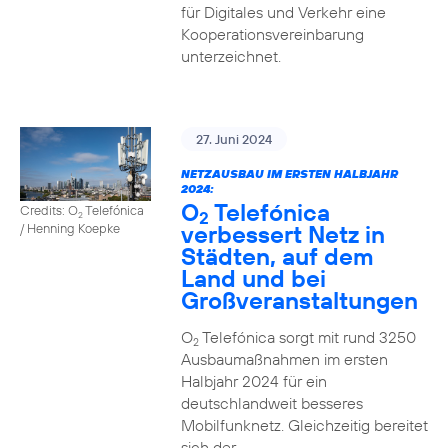
für Digitales und Verkehr eine
Kooperationsvereinbarung
unterzeichnet.
27. Juni 2024
NETZAUSBAU IM ERSTEN HALBJAHR
2024:
O
Telefónica
Credits: O
Telefónica
2
2
verbessert Netz in
/ Henning Koepke
Städten, auf dem
Land und bei
Großveranstaltungen
O
Telefónica sorgt mit rund 3250
2
Ausbaumaßnahmen im ersten
Halbjahr 2024 für ein
deutschlandweit besseres
Mobilfunknetz. Gleichzeitig bereitet
sich der