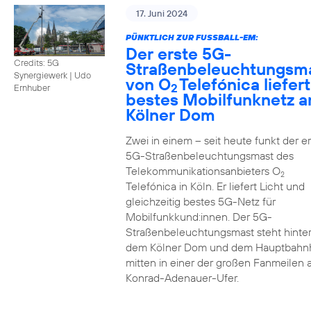
17. Juni 2024
PÜNKTLICH ZUR FUSSBALL-EM:
Der erste 5G-
Credits: 5G
Straßenbeleuchtungsm
Synergiewerk | Udo
von O
Telefónica liefert
2
Ernhuber
bestes Mobilfunknetz 
Kölner Dom
Zwei in einem – seit heute funkt der er
5G-Straßenbeleuchtungsmast des
Telekommunikationsanbieters O
2
Telefónica in Köln. Er liefert Licht und
gleichzeitig bestes 5G-Netz für
Mobilfunkkund:innen. Der 5G-
Straßenbeleuchtungsmast steht hinte
dem Kölner Dom und dem Hauptbahn
mitten in einer der großen Fanmeilen
Konrad-Adenauer-Ufer.