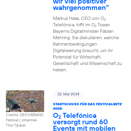
wir viel positiver
wahrgenommen“
Markus Haas, CEO von O
2
Telefónica, trifft im O
Tower
2
Bayerns Digitalminister Fabian
Mehring. Sie diskutieren, welche
Rahmenbedingungen
Digitalisierung braucht, um ihr
Potenzial für Wirtschaft,
Gesellschaft und Wissenschaft zu
heben.
22. Mai 2024
STARTSCHUSS FÜR DAS FESTIVALNETZ
2024:
O
Telefónica
Credits: DEICHBRAND
2
versorgt rund 60
Festival | Johannes
Thor Täuber
Events mit mobilen