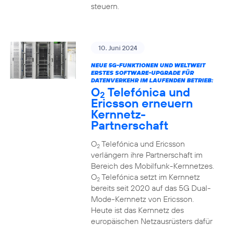
steuern.
10. Juni 2024
NEUE 5G-FUNKTIONEN UND WELTWEIT
ERSTES SOFTWARE-UPGRADE FÜR
DATENVERKEHR IM LAUFENDEN BETRIEB:
O
Telefónica und
2
Ericsson erneuern
Kernnetz-
Partnerschaft
O
Telefónica und Ericsson
2
verlängern ihre Partnerschaft im
Bereich des Mobilfunk-Kernnetzes.
O
Telefónica setzt im Kernnetz
2
bereits seit 2020 auf das 5G Dual-
Mode-Kernnetz von Ericsson.
Heute ist das Kernnetz des
europäischen Netzausrüsters dafür