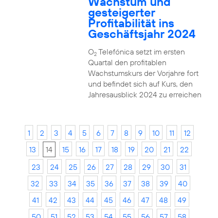
Wachstum und
gesteigerter
Profitabilität ins
Geschäftsjahr 2024
O
Telefónica setzt im ersten
2
Quartal den profitablen
Wachstumskurs der Vorjahre fort
und befindet sich auf Kurs, den
Jahresausblick 2024 zu erreichen
1
2
3
4
5
6
7
8
9
10
11
12
13
14
15
16
17
18
19
20
21
22
23
24
25
26
27
28
29
30
31
32
33
34
35
36
37
38
39
40
41
42
43
44
45
46
47
48
49
50
51
52
53
54
55
56
57
58