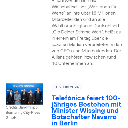
9. Juni wendet sich die
Wirtschaftsallianz „Wir stehen für
Werte“ an ihre über 1,8 Millionen
Mitarbeitenden und an alle
Wahlberechtigten in Deutschland.
„Gib Deiner Stimme Wert“, heißt es
in einem am Freitag über die
sozialen Medien verbreiteten Video
von CEOs und Mitarbeitenden. Der
Allianz gehören inzwischen rund
40 Unternehmen an.
05. Juni 2024
Telefónica feiert 100-
jähriges Bestehen mit
Credits: Jan-Philipp
Minister Wissing und
Burmann / City-Press
Botschafter Navarro
GmbH
in Berlin