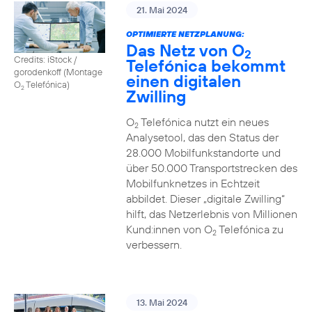
21. Mai 2024
OPTIMIERTE NETZPLANUNG:
Das Netz von O
2
Credits: iStock /
Telefónica bekommt
gorodenkoff (Montage
einen digitalen
O
Telefónica)
2
Zwilling
O
Telefónica nutzt ein neues
2
Analysetool, das den Status der
28.000 Mobilfunkstandorte und
über 50.000 Transportstrecken des
Mobilfunknetzes in Echtzeit
abbildet. Dieser „digitale Zwilling“
hilft, das Netzerlebnis von Millionen
Kund:innen von O
Telefónica zu
2
verbessern.
13. Mai 2024