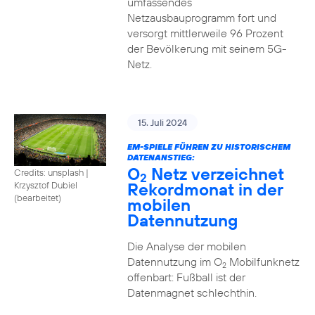
umfassendes
Netzausbauprogramm fort und
versorgt mittlerweile 96 Prozent
der Bevölkerung mit seinem 5G-
Netz.
15. Juli 2024
EM-SPIELE FÜHREN ZU HISTORISCHEM
DATENANSTIEG:
O
Netz verzeichnet
Credits: unsplash
|
2
Rekordmonat in der
Krzysztof Dubiel
(bearbeitet)
mobilen
Datennutzung
Die Analyse der mobilen
Datennutzung im O
Mobilfunknetz
2
offenbart: Fußball ist der
Datenmagnet schlechthin.