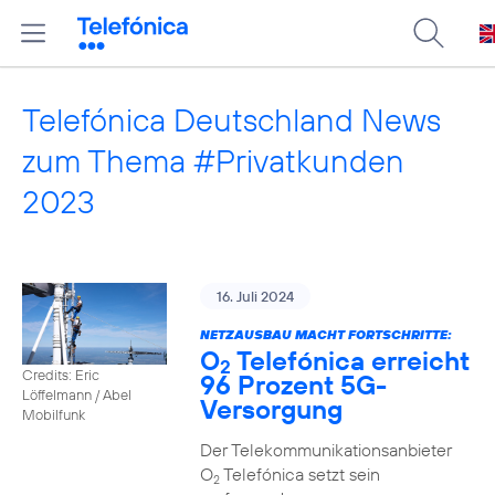
Telefónica Deutschland News
zum Thema #Privatkunden
2023
16. Juli 2024
NETZAUSBAU MACHT FORTSCHRITTE:
O
Telefónica erreicht
2
Credits: Eric
96 Prozent 5G-
Löffelmann / Abel
Versorgung
Mobilfunk
Der Telekommunikationsanbieter
O
Telefónica setzt sein
2