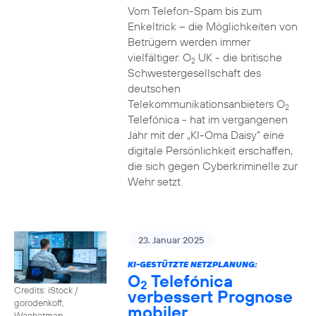
Vom Telefon-Spam bis zum
Enkeltrick – die Möglichkeiten von
Betrügern werden immer
vielfältiger. O
UK - die britische
2
Schwestergesellschaft des
deutschen
Telekommunikationsanbieters O
2
Telefónica - hat im vergangenen
Jahr mit der „KI-Oma Daisy“ eine
digitale Persönlichkeit erschaffen,
die sich gegen Cyberkriminelle zur
Wehr setzt.
23. Januar 2025
KI-GESTÜTZTE NETZPLANUNG:
O
Telefónica
2
Credits: iStock /
verbessert Prognose
gorodenkoff,
mobiler
Waehatman