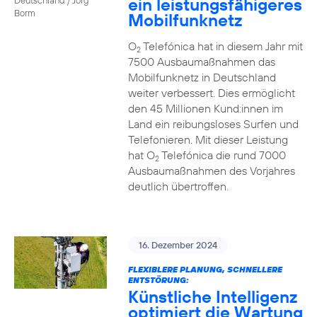
ein leistungsfähigeres
Borm
Mobilfunknetz
O
Telefónica hat in diesem Jahr mit
2
7500 Ausbaumaßnahmen das
Mobilfunknetz in Deutschland
weiter verbessert. Dies ermöglicht
den 45 Millionen Kund:innen im
Land ein reibungsloses Surfen und
Telefonieren. Mit dieser Leistung
hat O
Telefónica die rund 7000
2
Ausbaumaßnahmen des Vorjahres
deutlich übertroffen.
16. Dezember 2024
FLEXIBLERE PLANUNG, SCHNELLERE
ENTSTÖRUNG:
Künstliche Intelligenz
optimiert die Wartung