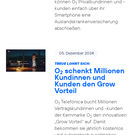
können O
Privatkundinnen und -
2
kunden einfach über ihr
Smartphone eine
Auslandskrankenversicherung
abschließen.
05. Dezember 2024
TREUE LOHNT SICH:
O
schenkt Millionen
2
Kundinnen und
Kunden den Grow
Vorteil
O
Telefónica bucht Millionen
2
Vertragskundinnen und -kunden
der Kernmarke O
den innovativen
2
„Grow Vorteil“ auf. Damit
bekommen sie jährlich kostenlos
und automatisch zusätzliches