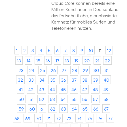
Cloud Core können bereits eine
Million Kund:innen in Deutschland
das fortschrittliche, cloudbasierte
Kernnetz für mobiles Surfen und
Telefonieren nutzen.
1
2
3
4
5
6
7
8
9
10
11
12
13
14
15
16
17
18
19
20
21
22
23
24
25
26
27
28
29
30
31
32
33
34
35
36
37
38
39
40
41
42
43
44
45
46
47
48
49
50
51
52
53
54
55
56
57
58
59
60
61
62
63
64
65
66
67
68
69
70
71
72
73
74
75
76
77