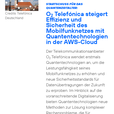
STARTSCHUSS FÜR DAS
QUANTENZEITALTER:
O
Telefónica steigert
Credits: Telefónica
2
Effizienz und
Deutschland
Sicherheit des
Mobilfunknetzes mit
Quantentechnologien
in der AWS-Cloud
Der Telekommunikationsanbieter
O
Telefónica wendet erstmals
2
Quantentechnologien an, um die
Leistungsfähigkeit seines
Mobilfunknetzes zu erhöhen und
neue Sicherheitsstandards für
Datenübertragungen der Zukunft
zu erproben. Im Hinblick auf die
voranschreitende Digitalisierung
bieten Quantentechnologien neue
Methoden zur Lösung komplexer
Rechenprobleme, die für