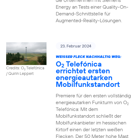
die Unternehmen mit Siemens
Energy an Tests einer Quality-On-
Demand-Schnittstelle für
Augmented-Reality-Lösungen.
23. Februar 2024
WEISSER FLECK NACHHALTIG WEG:
O
Telefónica
2
Credits: O
Telefónica
errichtet ersten
2
/ Quirin Leppert
energieautarken
Mobilfunkstandort
Premiere für den ersten vollständig
energieautarken Funkturm von O
2
Telefónica: Mit dem
Mobilfunkstandort schließt der
Mobilfunkanbieter im hessischen
Kirtorf einen der letzten weißen
Flecken. Der 50 Meter hohe Mast