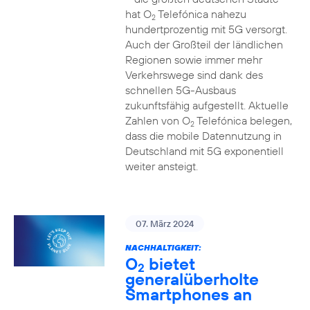
hat O
Telefónica nahezu
2
hundertprozentig mit 5G versorgt.
Auch der Großteil der ländlichen
Regionen sowie immer mehr
Verkehrswege sind dank des
schnellen 5G-Ausbaus
zukunftsfähig aufgestellt. Aktuelle
Zahlen von O
Telefónica belegen,
2
dass die mobile Datennutzung in
Deutschland mit 5G exponentiell
weiter ansteigt.
07. März 2024
NACHHALTIGKEIT:
O
bietet
2
generalüberholte
Smartphones an