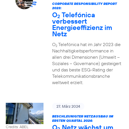
CORPORATE RESPONSIBILITY REPORT
2023:
O
Telefónica
2
verbessert
Energieeffizienz im
Netz
O
Telefónica hat im Jahr 2023 die
2
Nachhaltigkeitsperformance in
allen drei Dimensionen (Umwelt –
Soziales – Governance) gesteigert
und das beste ESG-Rating der
Telekommunikationsbranche
weltweit erzielt.
27. März 2024
BESCHLEUNIGTER NETZAUSBAU IM
ERSTEN QUARTAL 2024:
O
Netz wächst um
Credits: ABEL
2