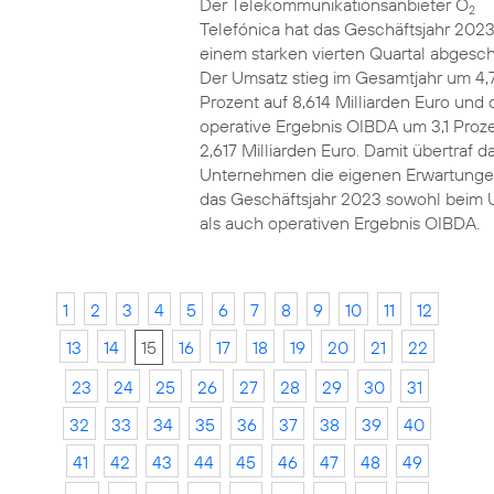
Der Telekommunikationsanbieter O
2
Telefónica hat das Geschäftsjahr 2023
einem starken vierten Quartal abgesch
Der Umsatz stieg im Gesamtjahr um 4,
Prozent auf 8,614 Milliarden Euro und 
operative Ergebnis OIBDA um 3,1 Proze
2,617 Milliarden Euro. Damit übertraf d
Unternehmen die eigenen Erwartunge
das Geschäftsjahr 2023 sowohl beim 
als auch operativen Ergebnis OIBDA.
1
2
3
4
5
6
7
8
9
10
11
12
13
14
15
16
17
18
19
20
21
22
23
24
25
26
27
28
29
30
31
32
33
34
35
36
37
38
39
40
41
42
43
44
45
46
47
48
49