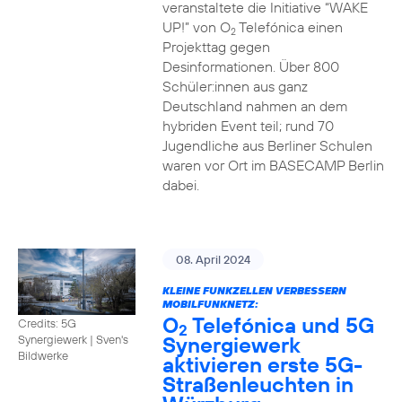
veranstaltete die Initiative “WAKE
UP!” von O
Telefónica einen
2
Projekttag gegen
Desinformationen. Über 800
Schüler:innen aus ganz
Deutschland nahmen an dem
hybriden Event teil; rund 70
Jugendliche aus Berliner Schulen
waren vor Ort im BASECAMP Berlin
dabei.
08. April 2024
KLEINE FUNKZELLEN VERBESSERN
MOBILFUNKNETZ:
O
Telefónica und 5G
Credits: 5G
2
Synergiewerk
Synergiewerk | Sven's
Bildwerke
aktivieren erste 5G-
Straßenleuchten in