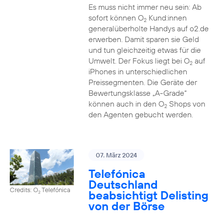
Es muss nicht immer neu sein: Ab
sofort können O
Kund:innen
2
generalüberholte Handys auf o2.de
erwerben. Damit sparen sie Geld
und tun gleichzeitig etwas für die
Umwelt. Der Fokus liegt bei O
auf
2
iPhones in unterschiedlichen
Preissegmenten. Die Geräte der
Bewertungsklasse „A-Grade“
können auch in den O
Shops von
2
den Agenten gebucht werden.
07. März 2024
Telefónica
Deutschland
Credits: O
Telefónica
beabsichtigt Delisting
2
von der Börse