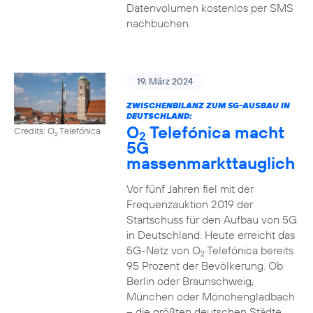
Datenvolumen kostenlos per SMS
nachbuchen.
19. März 2024
ZWISCHENBILANZ ZUM 5G-AUSBAU IN
DEUTSCHLAND:
O
Telefónica macht
Credits: O
Telefónica
2
2
5G
massenmarkttauglich
Vor fünf Jahren fiel mit der
Frequenzauktion 2019 der
Startschuss für den Aufbau von 5G
in Deutschland. Heute erreicht das
5G-Netz von O
Telefónica bereits
2
95 Prozent der Bevölkerung. Ob
Berlin oder Braunschweig,
München oder Mönchengladbach
– die größten deutschen Städte