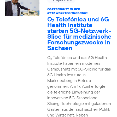
19. April 2024
FORTSCHRITT IN DER
NETZWERKTECHNOLOGIE:
O
Telefónica und 6G
2
Health Institute
starten 5G-Netzwerk-
Slice für medizinische
Forschungszwecke in
Sachsen
O
Telefónica und das 6G Health
2
Institute haben ein modernes
Campusnetz mit 5G-Slicing für das
6G Health Institute in
Markkleeberg in Betrieb
genommen. Am 17. April erfolgte
die feierliche Einweihung der
innovativen 5G-Standalone-
Slicing-Technologie mit geladenen
Gästen aus der sächsischen Politik
und Wirtschaft. Neben