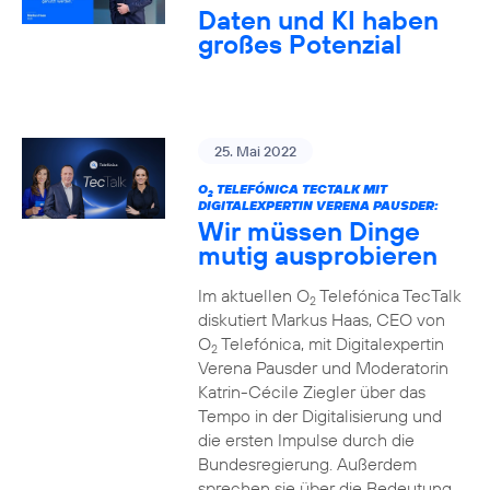
Daten und KI haben
großes Potenzial
25. Mai 2022
O
TELEFÓNICA TECTALK MIT
2
DIGITALEXPERTIN VERENA PAUSDER:
Wir müssen Dinge
mutig ausprobieren
Im aktuellen O
Telefónica TecTalk
2
diskutiert Markus Haas, CEO von
O
Telefónica, mit Digitalexpertin
2
Verena Pausder und Moderatorin
Katrin-Cécile Ziegler über das
Tempo in der Digitalisierung und
die ersten Impulse durch die
Bundesregierung. Außerdem
sprechen sie über die Bedeutung