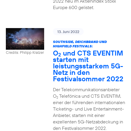
2022 neu im Aktienindex Stoxx
Europe 600 gelistet.
13. Juni 2022
SOUTHSIDE, DEICHBRAND UND
HIGHFIELD FESTIVALS:
O
und CTS EVENTIM
Credits: Philipp Kratzer
2
starten mit
leistungsstarkem 5G-
Netz in den
Festivalsommer 2022
Der Telekommunikationsanbieter
O
Telefónica und CTS EVENTIM,
2
einer der führenden internationalen
Ticketing- und Live Entertainment-
Anbieter, starten mit einer
exzellenten 5G-Netzabdeckung in
den Festivalsommer 2022.