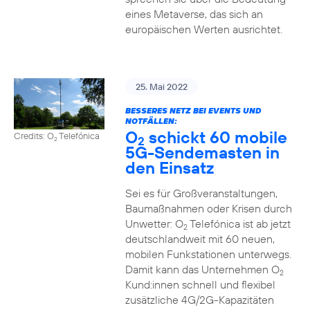
eines Metaverse, das sich an
europäischen Werten ausrichtet.
25. Mai 2022
BESSERES NETZ BEI EVENTS UND
NOTFÄLLEN:
O
schickt 60 mobile
Credits: O
Telefónica
2
2
5G-Sendemasten in
den Einsatz
Sei es für Großveranstaltungen,
Baumaßnahmen oder Krisen durch
Unwetter: O
Telefónica ist ab jetzt
2
deutschlandweit mit 60 neuen,
mobilen Funkstationen unterwegs.
Damit kann das Unternehmen O
2
Kund:innen schnell und flexibel
zusätzliche 4G/2G-Kapazitäten