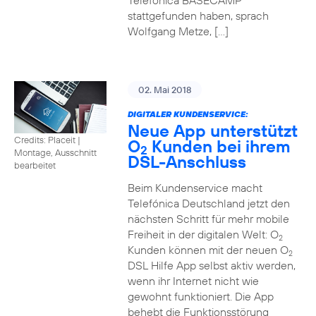
Telefónica BASECAMP
stattgefunden haben, sprach
Wolfgang Metze, […]
02. Mai 2018
DIGITALER KUNDENSERVICE:
Neue App unterstützt
Credits: Placeit
|
O
Kunden bei ihrem
2
Montage, Ausschnitt
DSL-Anschluss
bearbeitet
Beim Kundenservice macht
Telefónica Deutschland jetzt den
nächsten Schritt für mehr mobile
Freiheit in der digitalen Welt: O
2
Kunden können mit der neuen O
2
DSL Hilfe App selbst aktiv werden,
wenn ihr Internet nicht wie
gewohnt funktioniert. Die App
behebt die Funktionsstörung