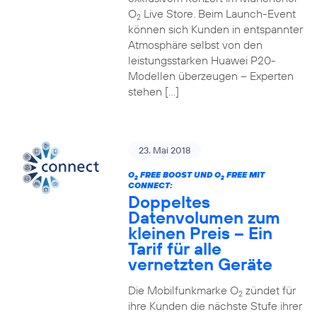
O
Live Store. Beim Launch-Event
2
können sich Kunden in entspannter
Atmosphäre selbst von den
leistungsstarken Huawei P20-
Modellen überzeugen – Experten
stehen […]
23. Mai 2018
O
FREE BOOST UND O
FREE MIT
2
2
CONNECT:
Doppeltes
Datenvolumen zum
kleinen Preis – Ein
Tarif für alle
vernetzten Geräte
Die Mobilfunkmarke O
zündet für
2
ihre Kunden die nächste Stufe ihrer