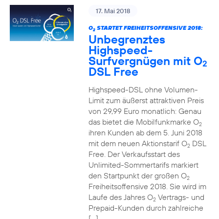
17. Mai 2018
O
STARTET FREIHEITSOFFENSIVE 2018:
2
Unbegrenztes
Highspeed-
Surfvergnügen mit O
2
DSL Free
Highspeed-DSL ohne Volumen-
Limit zum äußerst attraktiven Preis
von 29,99 Euro monatlich: Genau
das bietet die Mobilfunkmarke O
2
ihren Kunden ab dem 5. Juni 2018
mit dem neuen Aktionstarif O
DSL
2
Free. Der Verkaufsstart des
Unlimited-Sommertarifs markiert
den Startpunkt der großen O
2
Freiheitsoffensive 2018. Sie wird im
Laufe des Jahres O
Vertrags- und
2
Prepaid-Kunden durch zahlreiche
[…]