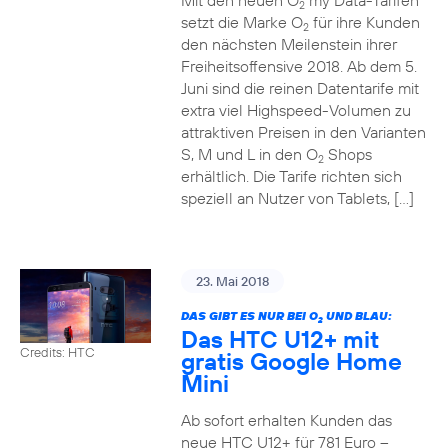
Mit den neuen O
my Data-Tarifen
2
setzt die Marke O
für ihre Kunden
2
den nächsten Meilenstein ihrer
Freiheitsoffensive 2018. Ab dem 5.
Juni sind die reinen Datentarife mit
extra viel Highspeed-Volumen zu
attraktiven Preisen in den Varianten
S, M und L in den O
Shops
2
erhältlich. Die Tarife richten sich
speziell an Nutzer von Tablets, […]
23. Mai 2018
DAS GIBT ES NUR BEI O
UND BLAU:
2
Das HTC U12+ mit
Credits: HTC
gratis Google Home
Mini
Ab sofort erhalten Kunden das
neue HTC U12+ für 781 Euro –