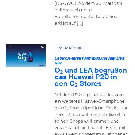
(DS-GVO). Ab dem 25. Mai 2018
gelten auch neue
Betroffenenrechte. Telefónica
erklärt auf […]
25. Mai 2018
LAUNCH-EVENT MIT EXKLUSIVEM LIVE
GIG:
O
und LEA begrüßen
2
das Huawei P20 in
den O
Stores
2
Mit dem P20 ergänzt seit kurzem
ein weiteres Huawei-Smartphone
das O
Produktportfolio. Am 5. Juni
2
heißt O
es noch einmal offiziell in
2
seinen Shops willkommen und
veranstaltet ein Launch-Event mit
exklusivem Konzert im Münchener