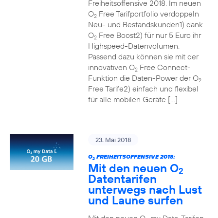
Freiheitsoffensive 2018. Im neuen
O
Free Tarifportfolio verdoppeln
2
Neu- und Bestandskunden1) dank
O
Free Boost2) für nur 5 Euro ihr
2
Highspeed-Datenvolumen.
Passend dazu können sie mit der
innovativen O
Free Connect-
2
Funktion die Daten-Power der O
2
Free Tarife2) einfach und flexibel
für alle mobilen Geräte […]
23. Mai 2018
O
FREIHEITSOFFENSIVE 2018:
2
Mit den neuen O
2
Datentarifen
unterwegs nach Lust
und Laune surfen