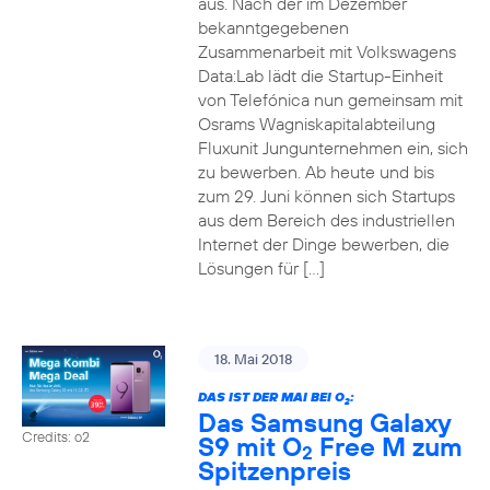
aus. Nach der im Dezember
bekanntgegebenen
Zusammenarbeit mit Volkswagens
Data:Lab lädt die Startup-Einheit
von Telefónica nun gemeinsam mit
Osrams Wagniskapitalabteilung
Fluxunit Jungunternehmen ein, sich
zu bewerben. Ab heute und bis
zum 29. Juni können sich Startups
aus dem Bereich des industriellen
Internet der Dinge bewerben, die
Lösungen für […]
18. Mai 2018
DAS IST DER MAI BEI O
:
2
Das Samsung Galaxy
Credits: o2
S9 mit O
Free M zum
2
Spitzenpreis