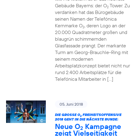
Gebäude Bayerns: der O
Tower. Zu
2
verdanken hat das Bürogebäude
seinen Namen der Telefónica
Kernmarke O
, deren Logo an der
2
20.000 Quadratmeter großen und
blaugrün schimmernden
Glasfassade prangt. Der markante
Turm am Georg-Brauchle-Ring mit
seinem modernen
Arbeitsplatzkonzept bietet nicht nur
rund 2.400 Arbeitsplätze für die
Telefónica Mitarbeiter in […]
05. Juni 2018
DIE GROSSE O
FREIHEITSOFFENSIVE
2
2018 GEHT IN DIE NÄCHSTE RUNDE:
Neue O
Kampagne
2
zeigt Vielseitigkeit