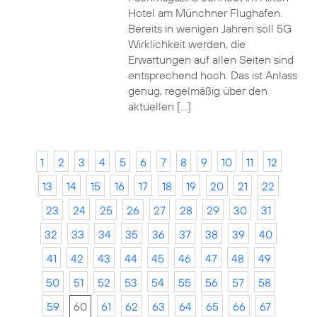
Hotel am Münchner Flughafen.
Bereits in wenigen Jahren soll 5G
Wirklichkeit werden, die
Erwartungen auf allen Seiten sind
entsprechend hoch. Das ist Anlass
genug, regelmäßig über den
aktuellen […]
1
2
3
4
5
6
7
8
9
10
11
12
13
14
15
16
17
18
19
20
21
22
23
24
25
26
27
28
29
30
31
32
33
34
35
36
37
38
39
40
41
42
43
44
45
46
47
48
49
50
51
52
53
54
55
56
57
58
59
60
61
62
63
64
65
66
67