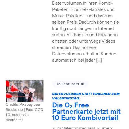
Datenvolumen in ihren Kombi-
Paketen, Internet-Flatrates und
Musik-Paketen – und das zum
selben Preis. Dadurch können sie
künftig noch länger im Internet
surfen, mit Familie und Freunden
chatten oder unterwegs Videos
streamen. Das höhere
Datenvolumen erhalten Kunden
automatisch bei jeder […]
12. Februar 2018
DATENVOLUMEN STATT PRALINEN ZUM
VALENTINSTAG:
Die O
Free
Credits: Pixabay user
2
Partnerkarte jetzt mit
Stocksnap
|
Foto: CC0
1.0, Ausschnitt
10 Euro Kombivorteil
bearbeitet
Zum Valentinstag lass Blumen