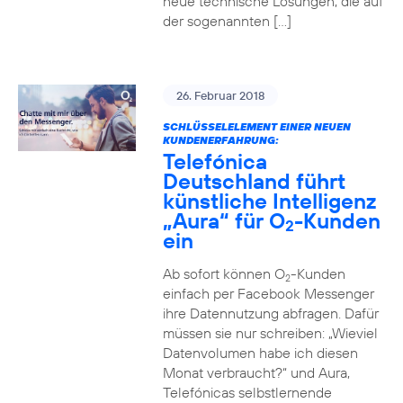
neue technische Lösungen, die auf
der sogenannten […]
26. Februar 2018
SCHLÜSSELELEMENT EINER NEUEN
KUNDENERFAHRUNG:
Telefónica
Deutschland führt
künstliche Intelligenz
„Aura“ für O
-Kunden
2
ein
Ab sofort können O
-Kunden
2
einfach per Facebook Messenger
ihre Datennutzung abfragen. Dafür
müssen sie nur schreiben: „Wieviel
Datenvolumen habe ich diesen
Monat verbraucht?“ und Aura,
Telefónicas selbstlernende