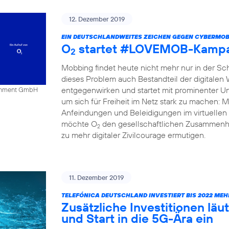
12. Dezember 2019
EIN DEUTSCHLANDWEITES ZEICHEN GEGEN CYBERMOB
O
startet #LOVEMOB-Kampa
2
Mobbing findet heute nicht mehr nur in der Schu
dieses Problem auch Bestandteil der digitalen
entgegenwirken und startet mit prominenter Un
tainment GmbH
um sich für Freiheit im Netz stark zu mache
Anfeindungen und Beleidigungen im virtuellen 
möchte O
den gesellschaftlichen Zusammenha
2
zu mehr digitaler Zivilcourage ermutigen.
11. Dezember 2019
TELEFÓNICA DEUTSCHLAND INVESTIERT BIS 2022 MEH
Zusätzliche Investitionen l
und Start in die 5G-Ära ein