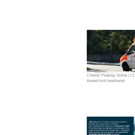
Credits: Pixabay, Golda
|
CC
Aussschnitt bearbeitet