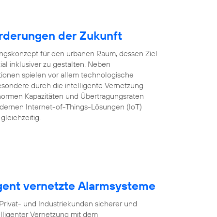
rderungen der Zukunft
lungskonzept für den urbanen Raum, dessen Ziel
ozial inklusiver zu gestalten. Neben
tionen spielen vor allem technologische
sondere durch die intelligente Vernetzung
ormen Kapazitäten und Übertragungsraten
ernen Internet-of-Things-Lösungen (IoT)
gleichzeitig.
igent vernetzte Alarmsysteme
ivat- und Industriekunden sicherer und
lligenter Vernetzung mit dem