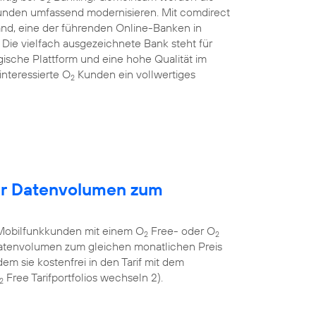
Kunden umfassend modernisieren. Mit comdirect
and, eine der führenden Online-Banken in
ie vielfach ausgezeichnete Bank steht für
gische Plattform und eine hohe Qualität im
nteressierte O
Kunden ein vollwertiges
2
hr Datenvolumen zum
Mobilfunkkunden mit einem O
Free- oder O
2
2
 Datenvolumen zum gleichen monatlichen Preis
em sie kostenfrei in den Tarif mit dem
Free Tarifportfolios wechseln 2).
2