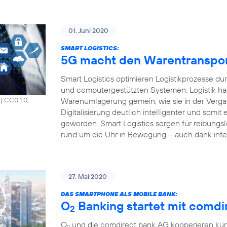
01. Juni 2020
SMART LOGISTICS:
5G macht den Warentransport 
Smart Logistics optimieren Logistikprozesse du
und computergestützten Systemen. Logistik hat
Warenumlagerung gemein, wie sie in der Vergang
|
CC0 1.0,
Digitalisierung deutlich intelligenter und somit e
geworden. Smart Logistics sorgen für reibungsl
rund um die Uhr in Bewegung – auch dank inte
27. Mai 2020
DAS SMARTPHONE ALS MOBILE BANK:
O
Banking startet mit comdir
2
O
und die comdirect bank AG kooperieren künf
2