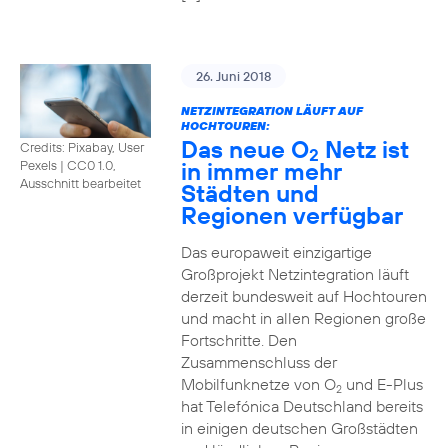
26. Juni 2018
NETZINTEGRATION LÄUFT AUF
HOCHTOUREN:
Das neue O
Netz ist
Credits: Pixabay, User
2
in immer mehr
Pexels
|
CC0 1.0,
Ausschnitt bearbeitet
Städten und
Regionen verfügbar
Das europaweit einzigartige
Großprojekt Netzintegration läuft
derzeit bundesweit auf Hochtouren
und macht in allen Regionen große
Fortschritte. Den
Zusammenschluss der
Mobilfunknetze von O
und E-Plus
2
hat Telefónica Deutschland bereits
in einigen deutschen Großstädten