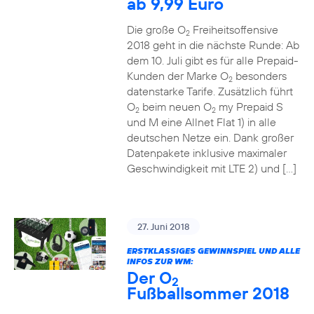
ab 9,99 Euro
Die große O
Freiheitsoffensive
2
2018 geht in die nächste Runde: Ab
dem 10. Juli gibt es für alle Prepaid-
Kunden der Marke O
besonders
2
datenstarke Tarife. Zusätzlich führt
O
beim neuen O
my Prepaid S
2
2
und M eine Allnet Flat 1) in alle
deutschen Netze ein. Dank großer
Datenpakete inklusive maximaler
Geschwindigkeit mit LTE 2) und […]
27. Juni 2018
ERSTKLASSIGES GEWINNSPIEL UND ALLE
INFOS ZUR WM:
Der O
2
Fußballsommer 2018