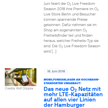
Juni feiert die O
Live Freedom
2
Season 2018 ihre Premiere im O
2
Live Store Berlin und Besucher
können spannende Preise
gewinnen. Dafür nehmen sie im
Shop am sogenannten O
2
Freiheitsfinder teil und finden
heraus, welcher Freiheits-Typ sie
sind. Die O
Live Freedom Season
2
wird […]
18. Juni 2018
MOBILFUNKANLAGEN AN HOCHBAHN-
STANDORTEN UMGEBAUT:
Das neue O
Netz mit
Credits: Rolf Otzipka
2
mehr LTE-Kapazitäten
auf allen vier Linien
der Hamburger