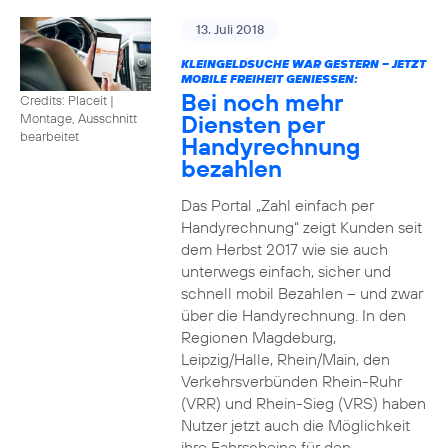
13. Juli 2018
KLEINGELDSUCHE WAR GESTERN – JETZT
MOBILE FREIHEIT GENIESSEN:
Bei noch mehr
Credits: Placeit
|
Diensten per
Montage, Ausschnitt
bearbeitet
Handyrechnung
bezahlen
Das Portal „Zahl einfach per
Handyrechnung“ zeigt Kunden seit
dem Herbst 2017 wie sie auch
unterwegs einfach, sicher und
schnell mobil Bezahlen – und zwar
über die Handyrechnung. In den
Regionen Magdeburg,
Leipzig/Halle, Rhein/Main, den
Verkehrsverbünden Rhein-Ruhr
(VRR) und Rhein-Sieg (VRS) haben
Nutzer jetzt auch die Möglichkeit
ihre Fahrscheine für den