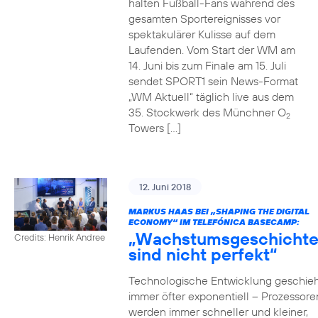
halten Fußball-Fans während des
gesamten Sportereignisses vor
spektakulärer Kulisse auf dem
Laufenden. Vom Start der WM am
14. Juni bis zum Finale am 15. Juli
sendet SPORT1 sein News-Format
„WM Aktuell“ täglich live aus dem
35. Stockwerk des Münchner O
2
Towers […]
12. Juni 2018
MARKUS HAAS BEI „SHAPING THE DIGITAL
ECONOMY“ IM TELEFÓNICA BASECAMP:
„Wachstumsgeschicht
Credits: Henrik Andree
sind nicht perfekt“
Technologische Entwicklung geschieh
immer öfter exponentiell – Prozessore
werden immer schneller und kleiner,