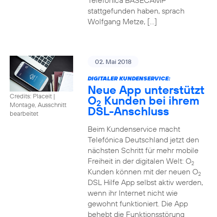
Telefónica BASECAMP
stattgefunden haben, sprach
Wolfgang Metze, […]
02. Mai 2018
DIGITALER KUNDENSERVICE:
Neue App unterstützt
Credits: Placeit
|
O
Kunden bei ihrem
2
Montage, Ausschnitt
DSL-Anschluss
bearbeitet
Beim Kundenservice macht
Telefónica Deutschland jetzt den
nächsten Schritt für mehr mobile
Freiheit in der digitalen Welt: O
2
Kunden können mit der neuen O
2
DSL Hilfe App selbst aktiv werden,
wenn ihr Internet nicht wie
gewohnt funktioniert. Die App
behebt die Funktionsstörung