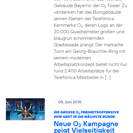
Gebäude Bayerns: der O
Tower. Zu
2
verdanken hat das Bürogebäude
seinen Namen der Telefónica
Kernmarke O
, deren Logo an der
2
20.000 Quadratmeter großen und
blaugrün schimmernden
Glasfassade prangt. Der markante
Turm am Georg-Brauchle-Ring mit
seinem modernen
Arbeitsplatzkonzept bietet nicht nur
rund 2.400 Arbeitsplätze für die
Telefónica Mitarbeiter in […]
05. Juni 2018
DIE GROSSE O
FREIHEITSOFFENSIVE
2
2018 GEHT IN DIE NÄCHSTE RUNDE:
Neue O
Kampagne
2
zeigt Vielseitigkeit