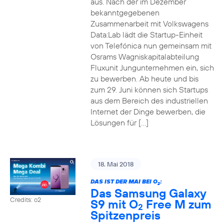
aus. Nach der im Dezember
bekanntgegebenen
Zusammenarbeit mit Volkswagens
Data:Lab lädt die Startup-Einheit
von Telefónica nun gemeinsam mit
Osrams Wagniskapitalabteilung
Fluxunit Jungunternehmen ein, sich
zu bewerben. Ab heute und bis
zum 29. Juni können sich Startups
aus dem Bereich des industriellen
Internet der Dinge bewerben, die
Lösungen für […]
18. Mai 2018
DAS IST DER MAI BEI O
:
2
Das Samsung Galaxy
Credits: o2
S9 mit O
Free M zum
2
Spitzenpreis