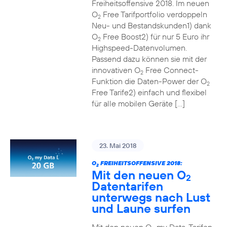
Freiheitsoffensive 2018. Im neuen
O
Free Tarifportfolio verdoppeln
2
Neu- und Bestandskunden1) dank
O
Free Boost2) für nur 5 Euro ihr
2
Highspeed-Datenvolumen.
Passend dazu können sie mit der
innovativen O
Free Connect-
2
Funktion die Daten-Power der O
2
Free Tarife2) einfach und flexibel
für alle mobilen Geräte […]
23. Mai 2018
O
FREIHEITSOFFENSIVE 2018:
2
Mit den neuen O
2
Datentarifen
unterwegs nach Lust
und Laune surfen