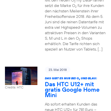
Mit den neuen O
my Data-Tarifen
2
setzt die Marke O
für ihre Kunden
2
den nächsten Meilenstein ihrer
Freiheitsoffensive 2018. Ab dem 5.
Juni sind die reinen Datentarife mit
extra viel Highspeed-Volumen zu
attraktiven Preisen in den Varianten
S, M und L in den O
Shops
2
erhältlich. Die Tarife richten sich
speziell an Nutzer von Tablets, […]
23. Mai 2018
DAS GIBT ES NUR BEI O
UND BLAU:
2
Das HTC U12+ mit
Credits: HTC
gratis Google Home
Mini
Ab sofort erhalten Kunden das
neue HTC U12+ für 781 Euro –