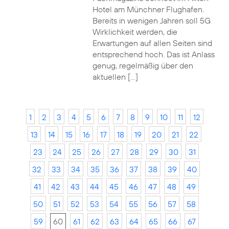
Hotel am Münchner Flughafen.
Bereits in wenigen Jahren soll 5G
Wirklichkeit werden, die
Erwartungen auf allen Seiten sind
entsprechend hoch. Das ist Anlass
genug, regelmäßig über den
aktuellen […]
1
2
3
4
5
6
7
8
9
10
11
12
13
14
15
16
17
18
19
20
21
22
23
24
25
26
27
28
29
30
31
32
33
34
35
36
37
38
39
40
41
42
43
44
45
46
47
48
49
50
51
52
53
54
55
56
57
58
59
60
61
62
63
64
65
66
67