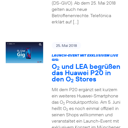
(DS-GVO). Ab dem 25. Mai 2018
gelten auch neue
Betroffenenrechte. Telefónica
erklärt auf […]
25. Mai 2018
LAUNCH-EVENT MIT EXKLUSIVEM LIVE
GIG:
O
und LEA begrüßen
2
das Huawei P20 in
den O
Stores
2
Mit dem P20 ergänzt seit kurzem
ein weiteres Huawei-Smartphone
das O
Produktportfolio. Am 5. Juni
2
heißt O
es noch einmal offiziell in
2
seinen Shops willkommen und
veranstaltet ein Launch-Event mit
exklusivem Konzert im Münchener