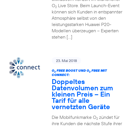
O
Live Store. Beim Launch-Event
2
können sich Kunden in entspannter
Atmosphäre selbst von den
leistungsstarken Huawei P20-
Modellen überzeugen – Experten
stehen […]
23. Mai 2018
O
FREE BOOST UND O
FREE MIT
2
2
CONNECT:
Doppeltes
Datenvolumen zum
kleinen Preis – Ein
Tarif für alle
vernetzten Geräte
Die Mobilfunkmarke O
zündet für
2
ihre Kunden die nächste Stufe ihrer