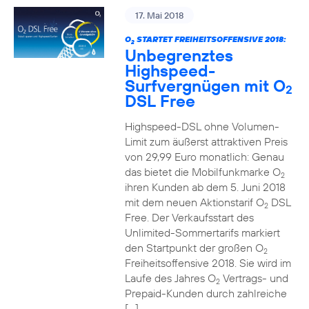
17. Mai 2018
O
STARTET FREIHEITSOFFENSIVE 2018:
2
Unbegrenztes
Highspeed-
Surfvergnügen mit O
2
DSL Free
Highspeed-DSL ohne Volumen-
Limit zum äußerst attraktiven Preis
von 29,99 Euro monatlich: Genau
das bietet die Mobilfunkmarke O
2
ihren Kunden ab dem 5. Juni 2018
mit dem neuen Aktionstarif O
DSL
2
Free. Der Verkaufsstart des
Unlimited-Sommertarifs markiert
den Startpunkt der großen O
2
Freiheitsoffensive 2018. Sie wird im
Laufe des Jahres O
Vertrags- und
2
Prepaid-Kunden durch zahlreiche
[…]