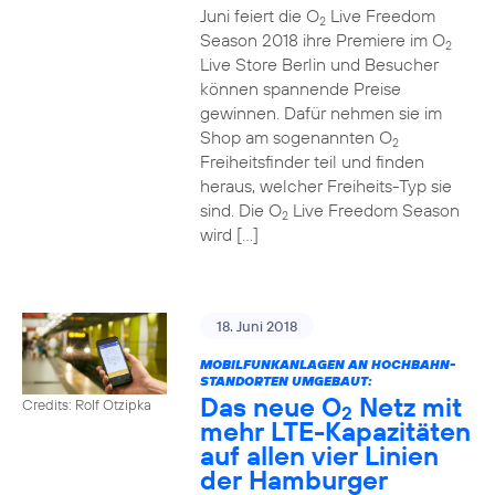
Juni feiert die O
Live Freedom
2
Season 2018 ihre Premiere im O
2
Live Store Berlin und Besucher
können spannende Preise
gewinnen. Dafür nehmen sie im
Shop am sogenannten O
2
Freiheitsfinder teil und finden
heraus, welcher Freiheits-Typ sie
sind. Die O
Live Freedom Season
2
wird […]
18. Juni 2018
MOBILFUNKANLAGEN AN HOCHBAHN-
STANDORTEN UMGEBAUT:
Das neue O
Netz mit
Credits: Rolf Otzipka
2
mehr LTE-Kapazitäten
auf allen vier Linien
der Hamburger