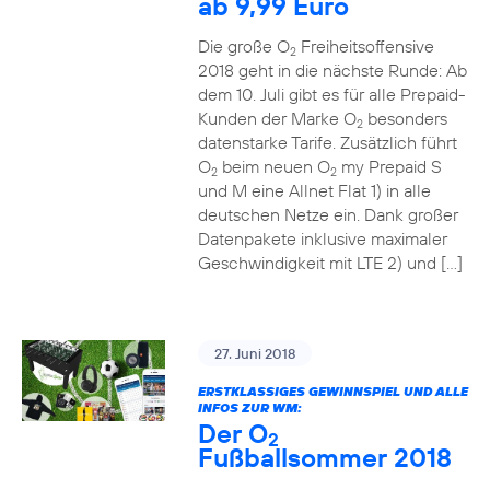
ab 9,99 Euro
Die große O
Freiheitsoffensive
2
2018 geht in die nächste Runde: Ab
dem 10. Juli gibt es für alle Prepaid-
Kunden der Marke O
besonders
2
datenstarke Tarife. Zusätzlich führt
O
beim neuen O
my Prepaid S
2
2
und M eine Allnet Flat 1) in alle
deutschen Netze ein. Dank großer
Datenpakete inklusive maximaler
Geschwindigkeit mit LTE 2) und […]
27. Juni 2018
ERSTKLASSIGES GEWINNSPIEL UND ALLE
INFOS ZUR WM:
Der O
2
Fußballsommer 2018