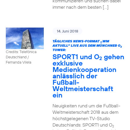
kommunizieren und suchen dabei
immer nach dem besten […]
14. Juni 2018
TÄGLICHES NEWS-FORMAT „WM
AKTUELL“ LIVE AUS DEM MÜNCHNER O
2
TOWER:
Credits: Telefónica
SPORT1 und O
gehen
Deutschland /
2
exklusive
Fernanda Vilela
Medienkooperation
anlässlich der
Fußball-
Weltmeisterschaft
ein
Neuigkeiten rund um die Fußball-
Weltmeisterschaft 2018 aus dem
höchstgelegenen TV-Studio
Deutschlands: SPORT1 und O
2