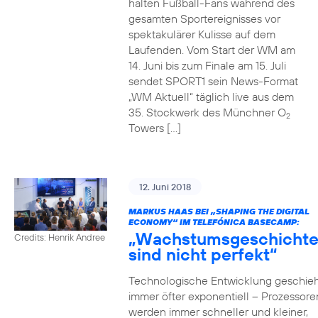
halten Fußball-Fans während des
gesamten Sportereignisses vor
spektakulärer Kulisse auf dem
Laufenden. Vom Start der WM am
14. Juni bis zum Finale am 15. Juli
sendet SPORT1 sein News-Format
„WM Aktuell“ täglich live aus dem
35. Stockwerk des Münchner O
2
Towers […]
12. Juni 2018
MARKUS HAAS BEI „SHAPING THE DIGITAL
ECONOMY“ IM TELEFÓNICA BASECAMP:
„Wachstumsgeschicht
Credits: Henrik Andree
sind nicht perfekt“
Technologische Entwicklung geschieh
immer öfter exponentiell – Prozessore
werden immer schneller und kleiner,