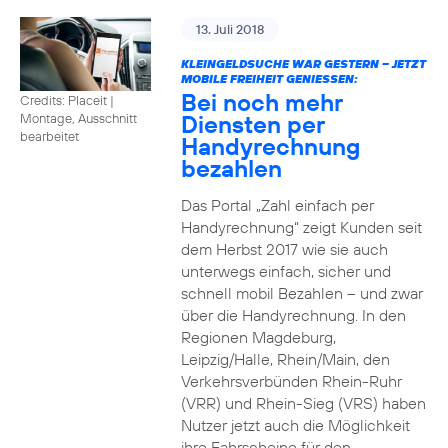
13. Juli 2018
KLEINGELDSUCHE WAR GESTERN – JETZT
MOBILE FREIHEIT GENIESSEN:
Bei noch mehr
Credits: Placeit
|
Diensten per
Montage, Ausschnitt
bearbeitet
Handyrechnung
bezahlen
Das Portal „Zahl einfach per
Handyrechnung“ zeigt Kunden seit
dem Herbst 2017 wie sie auch
unterwegs einfach, sicher und
schnell mobil Bezahlen – und zwar
über die Handyrechnung. In den
Regionen Magdeburg,
Leipzig/Halle, Rhein/Main, den
Verkehrsverbünden Rhein-Ruhr
(VRR) und Rhein-Sieg (VRS) haben
Nutzer jetzt auch die Möglichkeit
ihre Fahrscheine für den