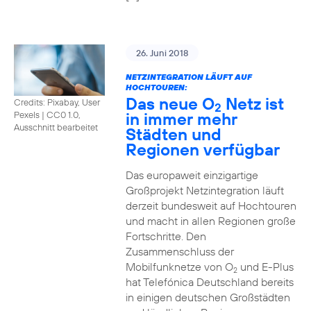
26. Juni 2018
NETZINTEGRATION LÄUFT AUF
HOCHTOUREN:
Das neue O
Netz ist
Credits: Pixabay, User
2
in immer mehr
Pexels
|
CC0 1.0,
Ausschnitt bearbeitet
Städten und
Regionen verfügbar
Das europaweit einzigartige
Großprojekt Netzintegration läuft
derzeit bundesweit auf Hochtouren
und macht in allen Regionen große
Fortschritte. Den
Zusammenschluss der
Mobilfunknetze von O
und E-Plus
2
hat Telefónica Deutschland bereits
in einigen deutschen Großstädten