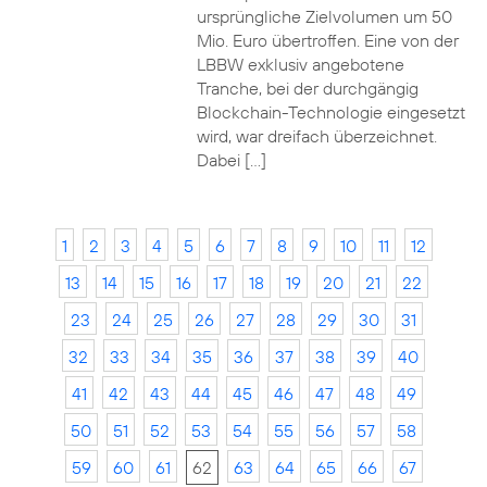
ursprüngliche Zielvolumen um 50
Mio. Euro übertroffen. Eine von der
LBBW exklusiv angebotene
Tranche, bei der durchgängig
Blockchain-Technologie eingesetzt
wird, war dreifach überzeichnet.
Dabei […]
1
2
3
4
5
6
7
8
9
10
11
12
13
14
15
16
17
18
19
20
21
22
23
24
25
26
27
28
29
30
31
32
33
34
35
36
37
38
39
40
41
42
43
44
45
46
47
48
49
50
51
52
53
54
55
56
57
58
59
60
61
62
63
64
65
66
67