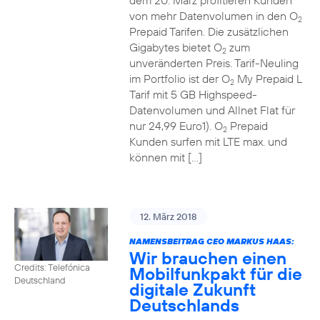
dem 20. März profitieren Kunden
von mehr Datenvolumen in den O
2
Prepaid Tarifen. Die zusätzlichen
Gigabytes bietet O
zum
2
unveränderten Preis. Tarif-Neuling
im Portfolio ist der O
My Prepaid L
2
Tarif mit 5 GB Highspeed-
Datenvolumen und Allnet Flat für
nur 24,99 Euro1). O
Prepaid
2
Kunden surfen mit LTE max. und
können mit […]
12. März 2018
NAMENSBEITRAG CEO MARKUS HAAS:
Wir brauchen einen
Credits: Telefónica
Mobilfunkpakt für die
Deutschland
digitale Zukunft
Deutschlands