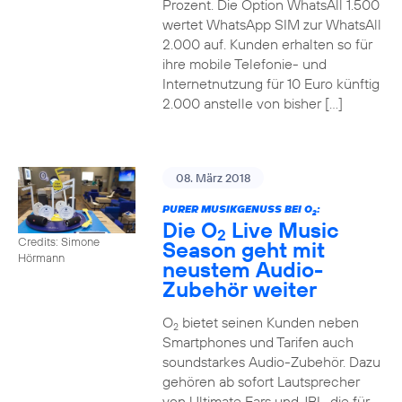
Prozent. Die Option WhatsAll 1.500
wertet WhatsApp SIM zur WhatsAll
2.000 auf. Kunden erhalten so für
ihre mobile Telefonie- und
Internetnutzung für 10 Euro künftig
2.000 anstelle von bisher […]
08. März 2018
PURER MUSIKGENUSS BEI O
:
2
Die O
Live Music
2
Credits: Simone
Season geht mit
Hörmann
neustem Audio-
Zubehör weiter
O
bietet seinen Kunden neben
2
Smartphones und Tarifen auch
soundstarkes Audio-Zubehör. Dazu
gehören ab sofort Lautsprecher
von Ultimate Ears und JBL, die für