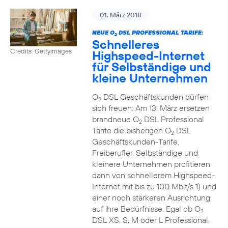
01. März 2018
NEUE O
DSL PROFESSIONAL TARIFE:
2
Schnelleres
Credits: Gettyimages
Highspeed-Internet
für Selbständige und
kleine Unternehmen
O
DSL Geschäftskunden dürfen
2
sich freuen: Am 13. März ersetzen
brandneue O
DSL Professional
2
Tarife die bisherigen O
DSL
2
Geschäftskunden-Tarife.
Freiberufler, Selbständige und
kleinere Unternehmen profitieren
dann von schnellerem Highspeed-
Internet mit bis zu 100 Mbit/s 1) und
einer noch stärkeren Ausrichtung
auf ihre Bedürfnisse. Egal ob O
2
DSL XS, S, M oder L Professional,