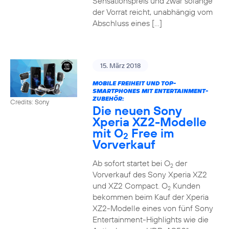
Sensationspreis und zwar solange
der Vorrat reicht, unabhängig vom
Abschluss eines […]
15. März 2018
MOBILE FREIHEIT UND TOP-
SMARTPHONES MIT ENTERTAINMENT-
ZUBEHÖR:
Credits: Sony
Die neuen Sony
Xperia XZ2-Modelle
mit O
Free im
2
Vorverkauf
Ab sofort startet bei O
der
2
Vorverkauf des Sony Xperia XZ2
und XZ2 Compact. O
Kunden
2
bekommen beim Kauf der Xperia
XZ2-Modelle eines von fünf Sony
Entertainment-Highlights wie die