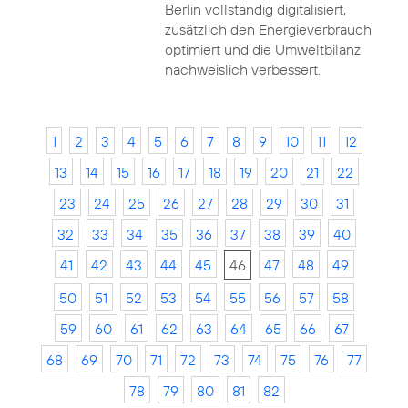
Berlin vollständig digitalisiert,
zusätzlich den Energieverbrauch
optimiert und die Umweltbilanz
nachweislich verbessert.
1
2
3
4
5
6
7
8
9
10
11
12
13
14
15
16
17
18
19
20
21
22
23
24
25
26
27
28
29
30
31
32
33
34
35
36
37
38
39
40
41
42
43
44
45
46
47
48
49
50
51
52
53
54
55
56
57
58
59
60
61
62
63
64
65
66
67
68
69
70
71
72
73
74
75
76
77
78
79
80
81
82