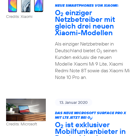
NEUE SMARTPHONES VON XIAOMI:
O
einziger
2
Credits: Xiaomi
Netzbetreiber mit
gleich drei neuen
Xiaomi-Modellen
Als einziger Netzbetreiber in
Deutschland bietet O
seinen
2
Kunden exklusiv die neuen
Modelle Xiaomi Mi 9 Lite, Xiaomi
Redmi Note 8T sowie das Xiaomi Mi
Note 10 Pro an.
13. Januar 2020
DAS NEUE MICROSOFT SURFACE PRO X
MIT LTE JETZT BEI O
:
2
O
ist exklusiver
Credits: Microsoft
2
Mobilfunkanbieter in