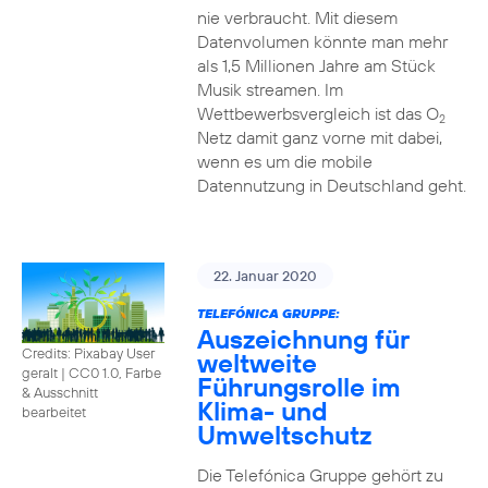
nie verbraucht. Mit diesem
Datenvolumen könnte man mehr
als 1,5 Millionen Jahre am Stück
Musik streamen. Im
Wettbewerbsvergleich ist das O
2
Netz damit ganz vorne mit dabei,
wenn es um die mobile
Datennutzung in Deutschland geht.
22. Januar 2020
TELEFÓNICA GRUPPE:
Auszeichnung für
Credits: Pixabay User
weltweite
geralt
|
CC0 1.0, Farbe
Führungsrolle im
& Ausschnitt
Klima- und
bearbeitet
Umweltschutz
Die Telefónica Gruppe gehört zu