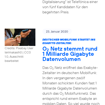
Digitalisierung“ ist Telefónica einer
von fünf Kandidaten für den
begehrten Preis.
23. Januar 2020
DEUTSCHER MOBILFUNK STARTET INS
EXABYTE-ZEITALTER:
O
Netz stemmt rund
Credits: Pixabay User
2
1 Milliarde Gigabyte
terimakasih0
|
CC0
1.0, Ausschnitt
Datenvolumen
bearbeitet
Das O
Netz eröffnet das Exabyte-
2
Zeitalter im deutschen Mobilfunk:
In den vergangenen zwölf
Monaten schickten Kunden fast 1
Milliarde Gigabyte Datenvolumen
durch das O
Mobilfunknetz. Das
2
entspricht rund einem Exabyte an
mobilen Daten. So viel wurde noch