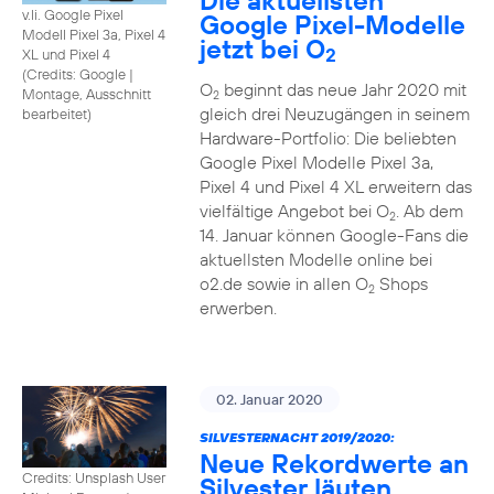
Die aktuellsten
v.li. Google Pixel
Google Pixel-Modelle
Modell Pixel 3a, Pixel 4
jetzt bei O
2
XL und Pixel 4
(
Credits: Google
|
O
beginnt das neue Jahr 2020 mit
Montage, Ausschnitt
2
gleich drei Neuzugängen in seinem
bearbeitet
)
Hardware-Portfolio: Die beliebten
Google Pixel Modelle Pixel 3a,
Pixel 4 und Pixel 4 XL erweitern das
vielfältige Angebot bei O
. Ab dem
2
14. Januar können Google-Fans die
aktuellsten Modelle online bei
o2.de sowie in allen O
Shops
2
erwerben.
02. Januar 2020
SILVESTERNACHT 2019/2020:
Neue Rekordwerte an
Credits: Unsplash User
Silvester läuten