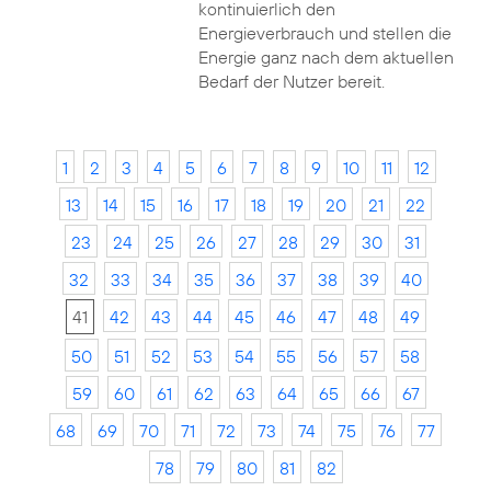
kontinuierlich den
Energieverbrauch und stellen die
Energie ganz nach dem aktuellen
Bedarf der Nutzer bereit.
1
2
3
4
5
6
7
8
9
10
11
12
13
14
15
16
17
18
19
20
21
22
23
24
25
26
27
28
29
30
31
32
33
34
35
36
37
38
39
40
41
42
43
44
45
46
47
48
49
50
51
52
53
54
55
56
57
58
59
60
61
62
63
64
65
66
67
68
69
70
71
72
73
74
75
76
77
78
79
80
81
82