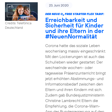
23. Juni 2020
DER NEUE O
FREE STARTER FLEX TARIF:
2
Erreichbarkeit und
Credits: Telefónica
Sicherheit für Kinder
Deutschland
und ihre Eltern in der
#NeuenNormalität
Corona hatte das soziale Leben
wochenlang massiv eingeschränkt.
Mit den Lockerungen ist auch das
Schulleben wieder gestartet. Der
wechselnde wochen- oder
tageweise Präsenzunterricht bringt
jetzt erhöhten Abstimmungs- und
Informationsbedarf zwischen den
Eltern und ihren Kindern mit sich.
Zudem gab Bundesjustizministerin
Christine Lambrecht Eltern die
Empfehlung, die Corona-Warn-
App der Bundesregierung auf den