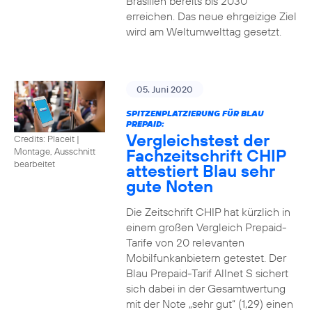
Brasilien bereits bis 2030
erreichen. Das neue ehrgeizige Ziel
wird am Weltumwelttag gesetzt.
05. Juni 2020
SPITZENPLATZIERUNG FÜR BLAU
PREPAID:
Vergleichstest der
Credits: Placeit
|
Fachzeitschrift CHIP
Montage, Ausschnitt
bearbeitet
attestiert Blau sehr
gute Noten
Die Zeitschrift CHIP hat kürzlich in
einem großen Vergleich Prepaid-
Tarife von 20 relevanten
Mobilfunkanbietern getestet. Der
Blau Prepaid-Tarif Allnet S sichert
sich dabei in der Gesamtwertung
mit der Note „sehr gut“ (1,29) einen