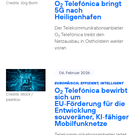
O
Telefónica bringt
Credits: Jörg Borm
2
5G nach
Heiligenhafen
Der Telekommunikationsanbieter
O
Telefónica treibt den
2
Netzausbau in Ostholstein weiter
voran
06. Februar 2026
EUROPÄISCH, EFFIZIENT, INTELLIGENT
O
Telefónica bewirbt
2
Credits: istock /
sich um
peshkov
EU‑Förderung für die
Entwicklung
souveräner, KI‑fähiger
Mobilfunknetze
Telekommunikationsanbieter leitet