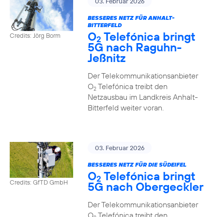
03. Februar 2026
BESSERES NETZ FÜR ANHALT-
BITTERFELD
O
Telefónica bringt
Credits: Jörg Borm
2
5G nach Raguhn-
Jeßnitz
Der Telekommunikationsanbieter
O
Telefónica treibt den
2
Netzausbau im Landkreis Anhalt-
Bitterfeld weiter voran.
03. Februar 2026
BESSERES NETZ FÜR DIE SÜDEIFEL
O
Telefónica bringt
2
Credits: GfTD GmbH
5G nach Obergeckler
Der Telekommunikationsanbieter
O
Telefónica treibt den