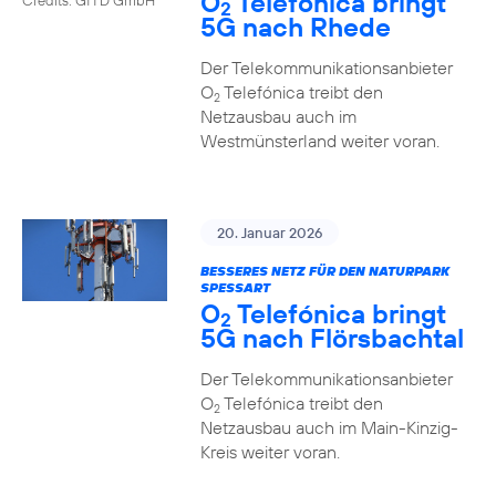
O
Telefónica bringt
2
5G nach Rhede
Der Telekommunikationsanbieter
O
Telefónica treibt den
2
Netzausbau auch im
Westmünsterland weiter voran.
20. Januar 2026
BESSERES NETZ FÜR DEN NATURPARK
SPESSART
O
Telefónica bringt
2
5G nach Flörsbachtal
Der Telekommunikationsanbieter
O
Telefónica treibt den
2
Netzausbau auch im Main-Kinzig-
Kreis weiter voran.