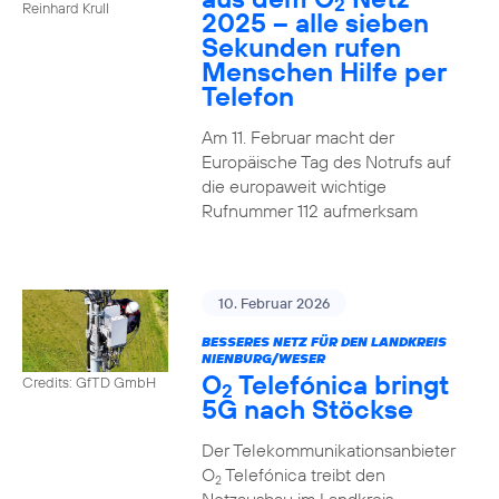
2
Reinhard Krull
2025 – alle sieben
Sekunden rufen
Menschen Hilfe per
Telefon
Am 11. Februar macht der
Europäische Tag des Notrufs auf
die europaweit wichtige
Rufnummer 112 aufmerksam
10. Februar 2026
BESSERES NETZ FÜR DEN LANDKREIS
NIENBURG/WESER
O
Telefónica bringt
Credits: GfTD GmbH
2
5G nach Stöckse
Der Telekommunikationsanbieter
O
Telefónica treibt den
2