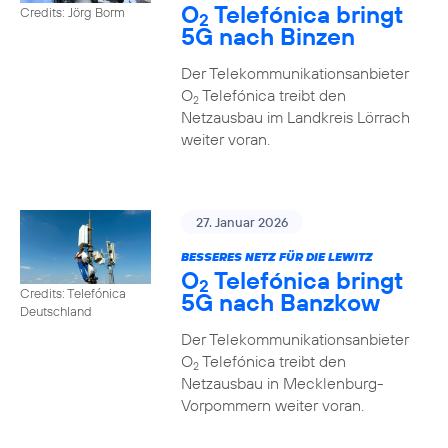
O
Telefónica bringt
Credits: Jörg Borm
2
5G nach Binzen
Der Telekommunikationsanbieter
O
Telefónica treibt den
2
Netzausbau im Landkreis Lörrach
weiter voran.
27. Januar 2026
BESSERES NETZ FÜR DIE LEWITZ
O
Telefónica bringt
2
Credits: Telefónica
5G nach Banzkow
Deutschland
Der Telekommunikationsanbieter
O
Telefónica treibt den
2
Netzausbau in Mecklenburg-
Vorpommern weiter voran.