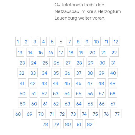
O
Telefónica treibt den
2
Netzausbau im Kreis Herzogtum
Lauenburg weiter voran.
1
2
3
4
5
6
7
8
9
10
11
12
13
14
15
16
17
18
19
20
21
22
23
24
25
26
27
28
29
30
31
32
33
34
35
36
37
38
39
40
41
42
43
44
45
46
47
48
49
50
51
52
53
54
55
56
57
58
59
60
61
62
63
64
65
66
67
68
69
70
71
72
73
74
75
76
77
78
79
80
81
82