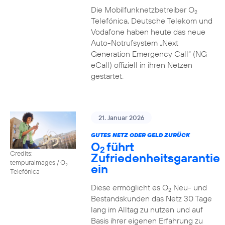
Die Mobilfunknetzbetreiber O
2
Telefónica, Deutsche Telekom und
Vodafone haben heute das neue
Auto-Notrufsystem „Next
Generation Emergency Call“ (NG
eCall) offiziell in ihren Netzen
gestartet.
21. Januar 2026
GUTES NETZ ODER GELD ZURÜCK
O
führt
2
Credits:
Zufriedenheitsgarantie
tempuraImages / O
ein
2
Telefónica
Diese ermöglicht es O
Neu- und
2
Bestandskunden das Netz 30 Tage
lang im Alltag zu nutzen und auf
Basis ihrer eigenen Erfahrung zu