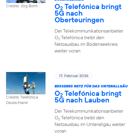
O
Telefónica bringt
Credits: Jörg Borm
2
5G nach
Oberteuringen
Der Telekommunikationsanbieter
O
Telefónica treibt den
2
Netzausbau im Bodenseekreis
weiter voran
17. Februar 2026
BESSERES NETZ FÜR DAS UNTERALLGÄU
O
Telefónica bringt
2
Credits: Telefónica
5G nach Lauben
Deutschland
Der Telekommunikationsanbieter
O
Telefónica treibt den
2
Netzausbau im Unterallgäu weiter
voran