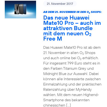
21. November 2017
AB DEM 21. NOVEMBER IN DEN O
SHOPS:
2
Das neue Huawei
Mate10 Pro – auch im
attraktiven Bundle
mit dem neuen O
2
Free M
Das Huawei Mate10 Pro ist ab dem
21. November in allen O
Shops
2
und auch online bei O
erhältlich.
2
Für insgesamt 799 Euro steht es in
den Farben Titanium Grey und
Midnight Blue zur Auswahl. Dabei
können alle Interessierte zwischen
Einmalzahlung und der praktischen
Ratenzahlung über MyHandy
wählen. Mit dem neuen Highend-
Smartphone des bekannten
chinesischen […]