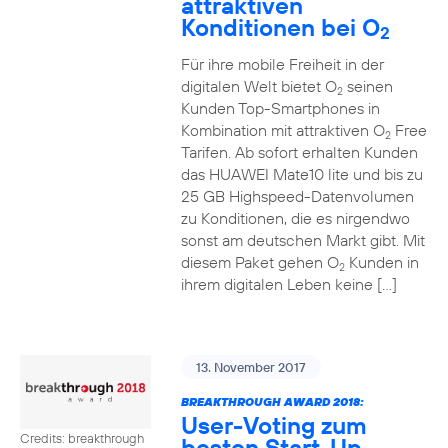
attraktiven
Konditionen bei O
2
Für ihre mobile Freiheit in der
digitalen Welt bietet O
seinen
2
Kunden Top-Smartphones in
Kombination mit attraktiven O
Free
2
Tarifen. Ab sofort erhalten Kunden
das HUAWEI Mate10 lite und bis zu
25 GB Highspeed-Datenvolumen
zu Konditionen, die es nirgendwo
sonst am deutschen Markt gibt. Mit
diesem Paket gehen O
Kunden in
2
ihrem digitalen Leben keine […]
13. November 2017
BREAKTHROUGH AWARD 2018:
User-Voting zum
Credits: breakthrough
besten Start-Up-