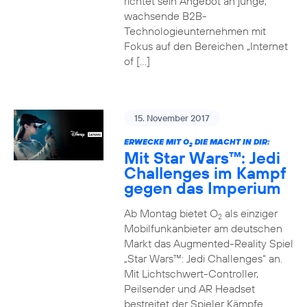
richtet sein Angebot an junge,
wachsende B2B-
Technologieunternehmen mit
Fokus auf den Bereichen „Internet
of […]
15. November 2017
ERWECKE MIT O
DIE MACHT IN DIR:
2
Mit Star Wars™: Jedi
Challenges im Kampf
gegen das Imperium
Ab Montag bietet O
als einziger
2
Mobilfunkanbieter am deutschen
Markt das Augmented-Reality Spiel
„Star Wars™: Jedi Challenges“ an.
Mit Lichtschwert-Controller,
Peilsender und AR Headset
bestreitet der Spieler Kämpfe