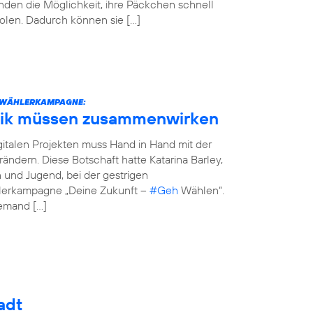
den die Möglichkeit, ihre Päckchen schnell
olen. Dadurch können sie […]
STWÄHLERKAMPAGNE:
tik müssen zusammenwirken
italen Projekten muss Hand in Hand mit der
erändern. Diese Botschaft hatte Katarina Barley,
n und Jugend, bei der gestrigen
hlerkampagne „Deine Zukunft –
#Geh
Wählen“.
jemand […]
adt