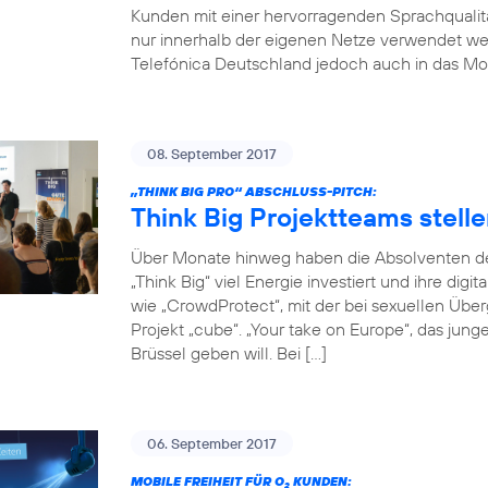
Kunden mit einer hervorragenden Sprachqualität
nur innerhalb der eigenen Netze verwendet w
Telefónica Deutschland jedoch auch in das Mob
08. September 2017
„THINK BIG PRO“ ABSCHLUSS-PITCH:
Think Big Projektteams stelle
Über Monate hinweg haben die Absolventen de
„Think Big“ viel Energie investiert und ihre digi
wie „CrowdProtect“, mit der bei sexuellen Übe
Projekt „cube“. „Your take on Europe“, das jun
Brüssel geben will. Bei […]
06. September 2017
MOBILE FREIHEIT FÜR O
KUNDEN:
2