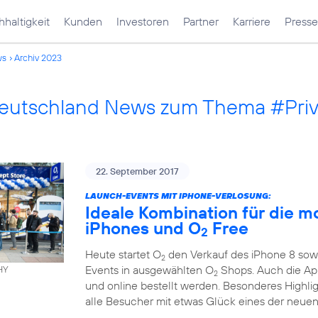
haltigkeit
Kunden
Investoren
Partner
Karriere
Presse
ws
Archiv 2023
Deutschland News zum Thema #Pri
22. September 2017
LAUNCH-EVENTS MIT IPHONE-VERLOSUNG:
Ideale Kombination für die m
iPhones und O
Free
2
Heute startet O
den Verkauf des iPhone 8 sowi
2
Events in ausgewählten O
Shops. Auch die App
HY
2
und online bestellt werden. Besonderes Highli
alle Besucher mit etwas Glück eines der neuen