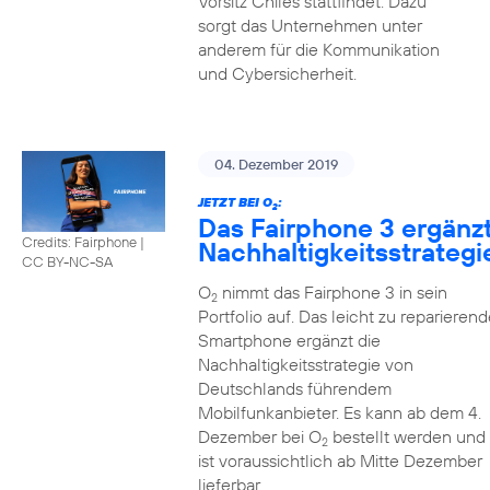
Vorsitz Chiles stattfindet. Dazu
sorgt das Unternehmen unter
anderem für die Kommunikation
und Cybersicherheit.
04. Dezember 2019
JETZT BEI O
:
2
Das Fairphone 3 ergänz
Credits: Fairphone
|
Nachhaltigkeitsstrategi
CC BY-NC-SA
O
nimmt das Fairphone 3 in sein
2
Portfolio auf. Das leicht zu reparierend
Smartphone ergänzt die
Nachhaltigkeitsstrategie von
Deutschlands führendem
Mobilfunkanbieter. Es kann ab dem 4.
Dezember bei O
bestellt werden und
2
ist voraussichtlich ab Mitte Dezember
lieferbar.