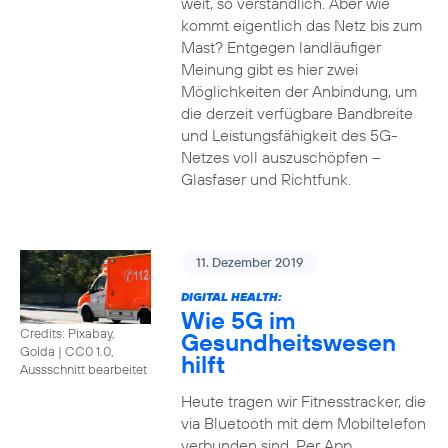
weit, so verständlich. Aber wie
kommt eigentlich das Netz bis zum
Mast? Entgegen landläufiger
Meinung gibt es hier zwei
Möglichkeiten der Anbindung, um
die derzeit verfügbare Bandbreite
und Leistungsfähigkeit des 5G-
Netzes voll auszuschöpfen –
Glasfaser und Richtfunk.
11. Dezember 2019
DIGITAL HEALTH:
Wie 5G im
Credits: Pixabay,
Gesundheitswesen
Golda
|
CC0 1.0,
hilft
Aussschnitt bearbeitet
Heute tragen wir Fitnesstracker, die
via Bluetooth mit dem Mobiltelefon
verbunden sind. Per App