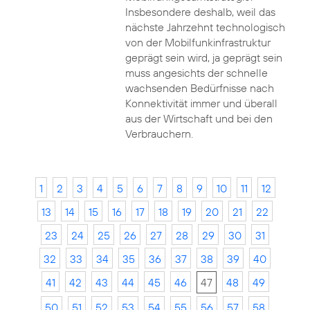
Insbesondere deshalb, weil das
nächste Jahrzehnt technologisch
von der Mobilfunkinfrastruktur
geprägt sein wird, ja geprägt sein
muss angesichts der schnelle
wachsenden Bedürfnisse nach
Konnektivität immer und überall
aus der Wirtschaft und bei den
Verbrauchern.
1
2
3
4
5
6
7
8
9
10
11
12
13
14
15
16
17
18
19
20
21
22
23
24
25
26
27
28
29
30
31
32
33
34
35
36
37
38
39
40
41
42
43
44
45
46
47
48
49
50
51
52
53
54
55
56
57
58