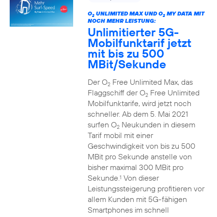
O
UNLIMITED MAX UND O
MY DATA MIT
2
2
NOCH MEHR LEISTUNG:
Unlimitierter 5G-
Mobilfunktarif jetzt
mit bis zu 500
MBit/Sekunde
Der O
Free Unlimited Max, das
2
Flaggschiff der O
Free Unlimited
2
Mobilfunktarife, wird jetzt noch
schneller. Ab dem 5. Mai 2021
surfen O
Neukunden in diesem
2
Tarif mobil mit einer
Geschwindigkeit von bis zu 500
MBit pro Sekunde anstelle von
bisher maximal 300 MBit pro
Sekunde.
Von dieser
1
Leistungssteigerung profitieren vor
allem Kunden mit 5G-fähigen
Smartphones im schnell