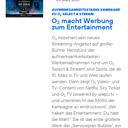
AUFMERKSAMKEITSSTARKE KAMPAGNE
ZU O
SELECT & STREAM:
2
O
macht Werbung
2
zum Entertainment
O
inszeniert sein neues
2
Streaming-Angebot auf großer
Bühne: Herzstück der
aufmerksamkeitsstarken
Werbemaßnahmen rund um O
2
Select & Stream
sind Spots, die ab
1
10. März in TV und Web laufen
werden. Darin zeigt O
Video- und
2
TV-Content von Netflix, Sky Ticket
und O
TV powered by waipu.tv –
2
und unterstreicht das Motto der
Kampagne so eindrucksvoll: „Wir
haben das Entertainment. Du hast
die Wahl“. Sie ist das erste größere
Werk der „Serviceplan Bubble“, ein