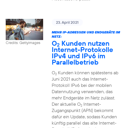
23. April 2021
MEHR IP-ADRESSEN UND ENDGERÄTE IM
NETZ:
O
Kunden nutzen
Credits: Gettyimages
2
Internet-Protokolle
IPv4 und IPv6 im
Parallelbetrieb
O
Kunden können spätestens ab
2
Juni 2021 auch das Internet-
Protokoll IPv6 bei der mobilen
Datennutzung verwenden, das
mehr Endgeräte im Netz zulässt.
Der aktuelle O
Internet-
2
Zugangspunkt (APN) bekommt
dafür ein Update, sodass Kunden
künftig parallel das alte Internet-