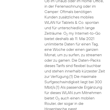
Ob im Urlaub oder im Home Office,
in der Ferienwohnung oder im
Camper: Oftmals benötigen
Kunden zusätzliches mobiles
WLAN für Tablets & Co. spontan
und für unterschiedlich lange
Zeiträume. O
my Internet-to-Go
2
bietet deshalb ab 11. Mai 2021
unlimitierte Daten für einen Tag,
eine Woche oder einen ganzen
Monat, um zu surfen, zu streamen
oder zu gamen. Die Daten-Packs
dieses Tarifs sind flexibel buchbar
und stehen innerhalb kürzester Zeit
zur Verfügung.(1) Die maximale
Surfgeschwindigkeit liegt bei 300
Mbit/s.(1) Als passende Ergänzung
für dieses WLAN zum Mitnehmen
bietet O
auch einen mobilen
2
Router, der sogar in die
Hosentasche passt.