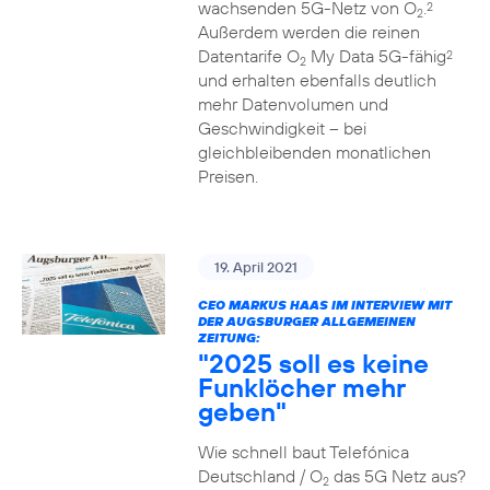
wachsenden 5G-Netz von O
.
2
2
Außerdem werden die reinen
Datentarife O
My Data 5G-fähig
2
2
und erhalten ebenfalls deutlich
mehr Datenvolumen und
Geschwindigkeit – bei
gleichbleibenden monatlichen
Preisen.
19. April 2021
CEO MARKUS HAAS IM INTERVIEW MIT
DER AUGSBURGER ALLGEMEINEN
ZEITUNG:
"2025 soll es keine
Funklöcher mehr
geben"
Wie schnell baut Telefónica
Deutschland / O
das 5G Netz aus?
2