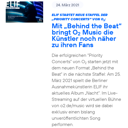
24. März 2021
ELIF STARTET NEUE STAFFEL DER
„PRIORITY CONCERTS“ VON O
:
2
Mit „Behind the Beat“
bringt O
Music die
2
Künstler noch näher
zu ihren Fans
Die erfolgreichen “Priority
Concerts” von O
starten jetzt mit
2
dem neuen Format „Behind the
Beat“ in die nächste Staffel: Am 25.
März 2021 spielt die Berliner
Ausnahmekünstlerin ELIF ihr
aktuelles Album „Nacht“. Im Live-
Streaming auf der virtuellen Bühne
von o2.de/music wird sie dabei
exklusiv einen bislang
unveröffentlichten Song
performen.