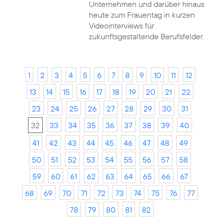
Unternehmen und darüber hinaus
heute zum Frauentag in kurzen
Videointerviews für
zukunftsgestaltende Berufsfelder.
1
2
3
4
5
6
7
8
9
10
11
12
13
14
15
16
17
18
19
20
21
22
23
24
25
26
27
28
29
30
31
32
33
34
35
36
37
38
39
40
41
42
43
44
45
46
47
48
49
50
51
52
53
54
55
56
57
58
59
60
61
62
63
64
65
66
67
68
69
70
71
72
73
74
75
76
77
78
79
80
81
82