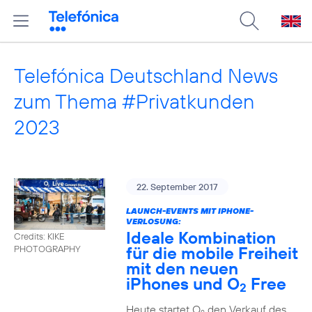
Telefónica Deutschland News
zum Thema #Privatkunden
2023
22. September 2017
LAUNCH-EVENTS MIT IPHONE-
VERLOSUNG:
Ideale Kombination
Credits: KIKE
für die mobile Freiheit
PHOTOGRAPHY
mit den neuen
iPhones und O
Free
2
Heute startet O
den Verkauf des