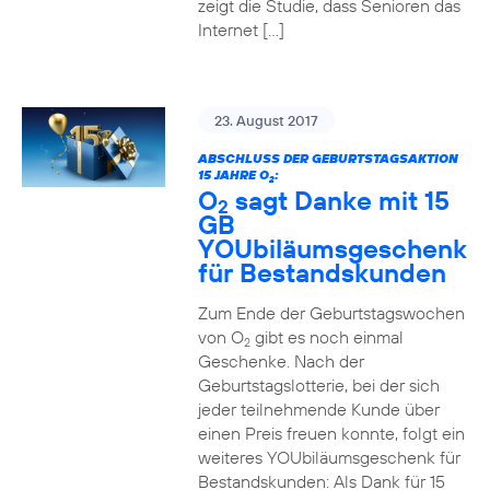
zeigt die Studie, dass Senioren das
Internet […]
23. August 2017
ABSCHLUSS DER GEBURTSTAGSAKTION
15 JAHRE O
:
2
O
sagt Danke mit 15
2
GB
YOUbiläumsgeschenk
für Bestandskunden
Zum Ende der Geburtstagswochen
von O
gibt es noch einmal
2
Geschenke. Nach der
Geburtstagslotterie, bei der sich
jeder teilnehmende Kunde über
einen Preis freuen konnte, folgt ein
weiteres YOUbiläumsgeschenk für
Bestandskunden: Als Dank für 15