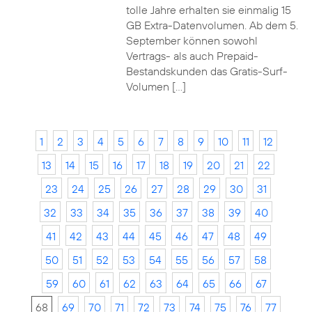
tolle Jahre erhalten sie einmalig 15
GB Extra-Datenvolumen. Ab dem 5.
September können sowohl
Vertrags- als auch Prepaid-
Bestandskunden das Gratis-Surf-
Volumen […]
1
2
3
4
5
6
7
8
9
10
11
12
13
14
15
16
17
18
19
20
21
22
23
24
25
26
27
28
29
30
31
32
33
34
35
36
37
38
39
40
41
42
43
44
45
46
47
48
49
50
51
52
53
54
55
56
57
58
59
60
61
62
63
64
65
66
67
68
69
70
71
72
73
74
75
76
77