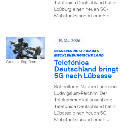
Telefónica Deutschland hat in
Loßburg einen neuen 5G-
Mobilfunkstandort errichtet
19. Mai 2026
BESSERES NETZ FÜR DAS
MECKLENBURGISCHE LAND
Telefónica
Credits: Jörg Borm
Deutschland bringt
5G nach Lübesse
Schnelleres Netz im Landkreis
Ludwigslust-Parchim: Der
Telekommunikationsanbieter
Telefónica Deutschland hat in
Lübesse einen neuen 5G-
Mobilfunkstandort errichtet