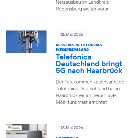
Netzausbau im Landkreis
Regensburg weiter voran
12. Mai 2026
BESSERES NETZ FÜR DAS
WESERBERGLAND
Telefónica
Deutschland bringt
5G nach Haarbrück
Der Telekommunikationsanbieter
Telefónica Deutschland hat in
Haarbrück einen neuen 5G-
Mobilfunkmast errichtet
12. Mai 2026