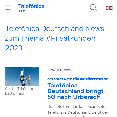
Telefónica Deutschland News
zum Thema #Privatkunden
2023
26. Mai 2026
BESSERES NETZ FÜR DIE TÖPFERSTADT
Telefónica
Credits: Telefónica
Deutschland bringt
Deutschland
5G nach Urberach
Der Telekommunikationsanbieter
Telefónica Deutschland treibt den