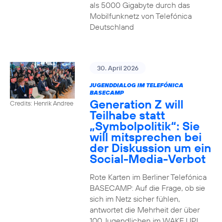
als 5000 Gigabyte durch das
Mobilfunknetz von Telefónica
Deutschland
30. April 2026
JUGENDDIALOG IM TELEFÓNICA
BASECAMP
Generation Z will
Credits: Henrik Andree
Teilhabe statt
„Symbolpolitik“: Sie
will mitsprechen bei
der Diskussion um ein
Social-Media-Verbot
Rote Karten im Berliner Telefónica
BASECAMP: Auf die Frage, ob sie
sich im Netz sicher fühlen,
antwortet die Mehrheit der über
100 Jugendlichen im WAKE UP!