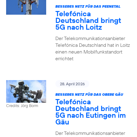
BESSERES NETZ FÜR DAS PEENETAL
Telefónica
Deutschland bringt
5G nach Loitz
Der Telekommunikationsanbieter
Telefónica Deutschland hat in Loitz
einen neuen Mobilfunkstandort
errichtet
28. April 2026
BESSERES NETZ FÜR DAS OBERE GÄU
Telefónica
Credits: Jörg Borm
Deutschland bringt
5G nach Eutingen im
Gäu
Der Telekommunikationsanbieter