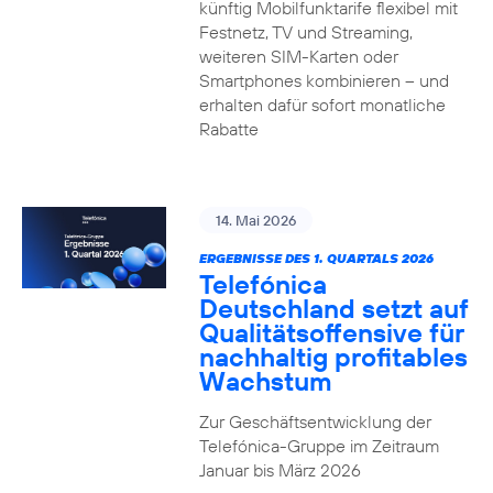
künftig Mobilfunktarife flexibel mit
Festnetz, TV und Streaming,
weiteren SIM-Karten oder
Smartphones kombinieren – und
erhalten dafür sofort monatliche
Rabatte
14. Mai 2026
ERGEBNISSE DES 1. QUARTALS 2026
Telefónica
Deutschland setzt auf
Qualitätsoffensive für
nachhaltig profitables
Wachstum
Zur Geschäftsentwicklung der
Telefónica-Gruppe im Zeitraum
Januar bis März 2026