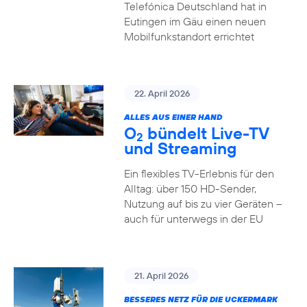
Telefónica Deutschland hat in
Eutingen im Gäu einen neuen
Mobilfunkstandort errichtet
22. April 2026
ALLES AUS EINER HAND
O
bündelt Live-TV
2
und Streaming
Ein flexibles TV-Erlebnis für den
Alltag: über 150 HD-Sender,
Nutzung auf bis zu vier Geräten –
auch für unterwegs in der EU
21. April 2026
BESSERES NETZ FÜR DIE UCKERMARK