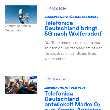
19. Mai 2026
BESSERES NETZ FÜR DAS ELSTERTAL
Telefónica
Credits: Telefónica
Deutschland bringt
Deutschland
5G nach Wolfersdorf
Der Telekommunikationsanbieter
Telefónica Deutschland treibt den
Netzausbau im Landkreis Greiz
weiter voran
18. Mai 2026
„MOBILFUNK MIT DEM PLUS”
Telefónica
Deutschland
entwickelt Marke O
2
zum Kombi-Anbieter