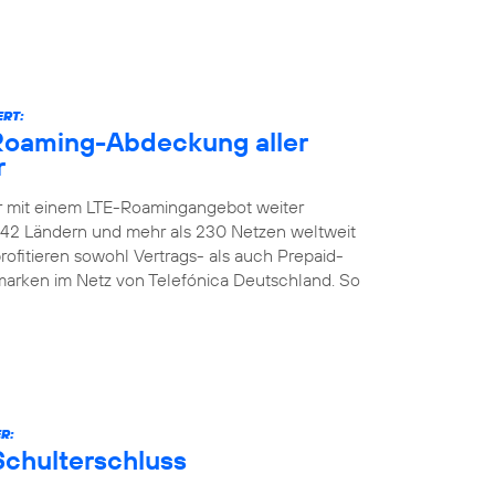
ERT:
-Roaming-Abdeckung aller
r
er mit einem LTE-Roamingangebot weiter
n 142 Ländern und mehr als 230 Netzen weltweit
ofitieren sowohl Vertrags- als auch Prepaid-
marken im Netz von Telefónica Deutschland. So
R:
Schulterschluss