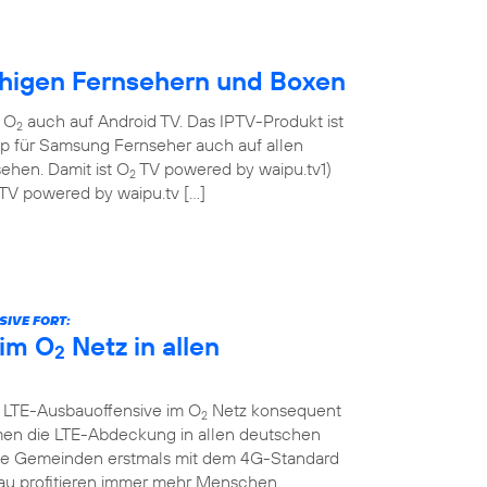
ähigen Fernsehern und Boxen
n O
auch auf Android TV. Das IPTV-Produkt ist
2
pp für Samsung Fernseher auch auf allen
ehen. Damit ist O
TV powered by waipu.tv1)
2
TV powered by waipu.tv […]
IVE FORT:
im O
Netz in allen
2
e LTE-Ausbauoffensive im O
Netz konsequent
2
men die LTE-Abdeckung in allen deutschen
che Gemeinden erstmals mit dem 4G-Standard
au profitieren immer mehr Menschen