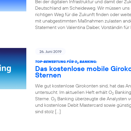
Bei der digitalen Infrastruktur und damit der Z
Deutschland am Scheideweg. Wir müssen uns 
richtigen Weg für die Zukunft finden oder weit
mit unabgestimmten Maßnahmen zulasten andere
Statement von Valentina Daiber, Vorständin für
26. Juni 2019
TOP-BEWERTUNG FÜR O
BANKING:
2
Das kostenlose mobile Girok
Sternen
Wie gut kostenlose Girokonten sind, hat das An
untersucht. Im aktuellen Heft erhält O
Banking 
2
Sterne. O
Banking überzeugte die Analysten v
2
und kostenlose Debit Mastercard sowie günstig
sind stolz […]