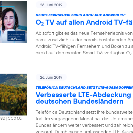
26. Juni 2019
NEUES FERNSEHERLEBNIS AUCH AUF ANDROID TV:
O
TV auf allen Android TV-f
2
Ab sofort gibt es das neue Fernseherlebnis vo
damit zusätzlich zu der bereits bestehenden A
Android TV-fähigen Fernsehern und Boxen zu s
direkt auf den meisten Smart TVs verfügbar. O
2
26. Juni 2019
TELEFÓNICA DEUTSCHLAND SETZT LTE-AUSBAUOFFENS
Verbesserte LTE-Abdeckung 
deutschen Bundesländern
Telefónica Deutschland setzt ihre bundesweit
fort. Im vergangenen Monat hat das Unterneh
882
|
CC0 1.0,
Bundesländern weiter verbessert und zahlrei
versorgt. Durch diesen umfassenden LTE-Ausb