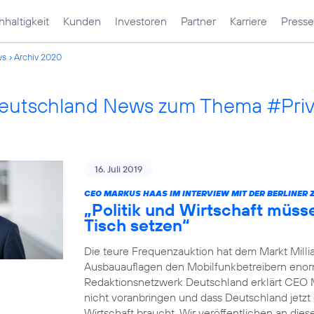
haltigkeit
Kunden
Investoren
Partner
Karriere
Presse
ws
Archiv 2020
Deutschland News zum Thema #Pri
16. Juli 2019
CEO MARKUS HAAS IM INTERVIEW MIT DER BERLINER 
„Politik und Wirtschaft müss
Tisch setzen“
Die teure Frequenzauktion hat dem Markt Millia
Ausbauauflagen den Mobilfunkbetreibern enorm 
Redaktionsnetzwerk Deutschland erklärt CEO 
nicht voranbringen und dass Deutschland jetzt 
Wirtschaft braucht. Wir veröffentlichen an dies