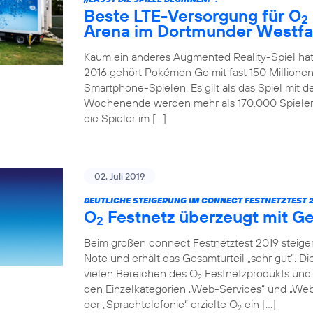
Beste LTE-Versorgung für O
2
Arena im Dortmunder Westfa
Kaum ein anderes Augmented Reality-Spiel hat
2016 gehört Pokémon Go mit fast 150 Millionen
Smartphone-Spielen. Es gilt als das Spiel mit 
Wochenende werden mehr als 170.000 Spieler 
die Spieler im […]
02. Juli 2019
DEUTLICHE STEIGERUNG IM CONNECT FESTNETZTEST 2
O
Festnetz überzeugt mit Ge
2
Beim großen connect Festnetztest 2019 steiger
Note und erhält das Gesamturteil „sehr gut“. D
vielen Bereichen des O
Festnetzprodukts und 
2
den Einzelkategorien „Web-Services“ und „Web-
der „Sprachtelefonie“ erzielte O
ein […]
2