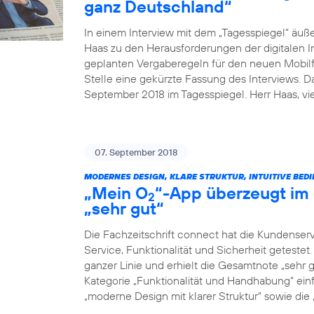
ganz Deutschland“
In einem Interview mit dem „Tagesspiegel“ äuß
Haas zu den Herausforderungen der digitalen I
geplanten Vergaberegeln für den neuen Mobilfu
Stelle eine gekürzte Fassung des Interviews. 
September 2018 im Tagesspiegel. Herr Haas, v
07. September 2018
MODERNES DESIGN, KLARE STRUKTUR, INTUITIVE BED
„Mein O
“-App überzeugt im 
2
„sehr gut“
Die Fachzeitschrift connect hat die Kundenser
Service, Funktionalität und Sicherheit geteste
ganzer Linie und erhielt die Gesamtnote „sehr g
Kategorie „Funktionalität und Handhabung“ einf
„moderne Design mit klarer Struktur“ sowie die „