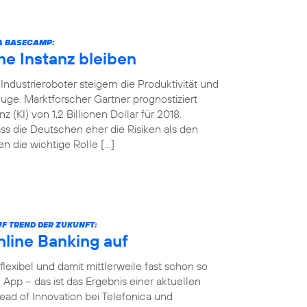
CA BASECAMP:
e Instanz bleiben
ndustrieroboter steigern die Produktivität und
uge. Marktforscher Gartner prognostiziert
 (KI) von 1,2 Billionen Dollar für 2018.
ss die Deutschen eher die Risiken als den
n die wichtige Rolle […]
F TREND DER ZUKUNFT:
nline Banking auf
 flexibel und damit mittlerweile fast schon so
App – das ist das Ergebnis einer aktuellen
ad of Innovation bei Telefonica und