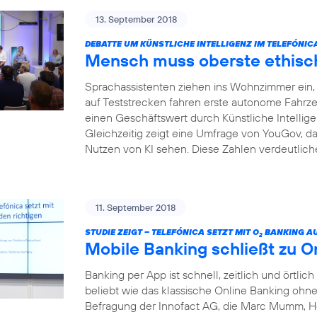
13. September 2018
DEBATTE UM KÜNSTLICHE INTELLIGENZ IM TELEFÓNI
Mensch muss oberste ethisch
Sprachassistenten ziehen ins Wohnzimmer ein, I
auf Teststrecken fahren erste autonome Fahrze
einen Geschäftswert durch Künstliche Intelligenz
Gleichzeitig zeigt eine Umfrage von YouGov, da
Nutzen von KI sehen. Diese Zahlen verdeutliche
11. September 2018
STUDIE ZEIGT – TELEFÓNICA SETZT MIT O
BANKING AU
2
Mobile Banking schließt zu O
Banking per App ist schnell, zeitlich und örtlich
beliebt wie das klassische Online Banking ohne 
Befragung der Innofact AG, die Marc Mumm, He