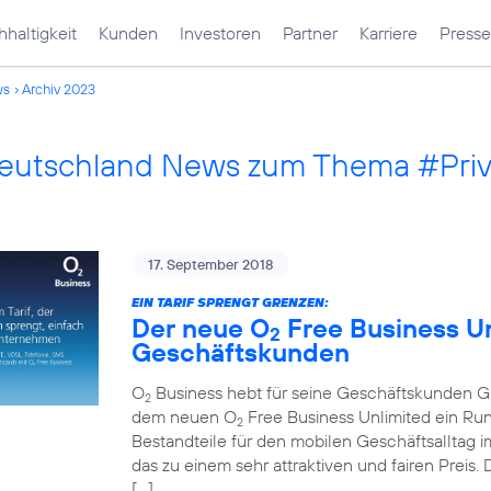
haltigkeit
Kunden
Investoren
Partner
Karriere
Presse
ws
Archiv 2023
Deutschland News zum Thema #Pri
17. September 2018
EIN TARIF SPRENGT GRENZEN:
Der neue O
Free Business Unl
2
Geschäftskunden
O
Business hebt für seine Geschäftskunden Gre
2
dem neuen O
Free Business Unlimited ein Run
2
Bestandteile für den mobilen Geschäftsalltag im
das zu einem sehr attraktiven und fairen Preis
[…]