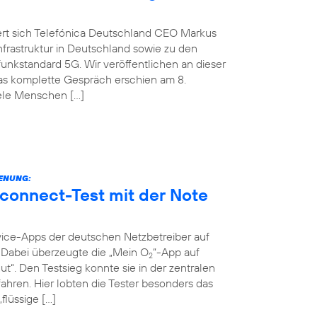
ert sich Telefónica Deutschland CEO Markus
nfrastruktur in Deutschland sowie zu den
nkstandard 5G. Wir veröffentlichen an dieser
Das komplette Gespräch erschien am 8.
iele Menschen […]
IENUNG:
connect-Test mit der Note
vice-Apps der deutschen Netzbetreiber auf
t. Dabei überzeugte die „Mein O
“-App auf
2
ut“. Den Testsieg konnte sie in der zentralen
ahren. Hier lobten die Tester besonders das
flüssige […]