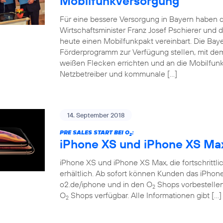
Mobilfunkversorgung
Für eine bessere Versorgung in Bayern haben d
Wirtschaftsminister Franz Josef Pschierer un
heute einen Mobilfunkpakt vereinbart. Die Baye
Förderprogramm zur Verfügung stellen, mit dem
weißen Flecken errichten und an die Mobilfunkn
Netzbetreiber und kommunale […]
14. September 2018
PRE SALES START BEI O
:
2
iPhone XS und iPhone XS Ma
iPhone XS und iPhone XS Max, die fortschrittlich
erhältlich. Ab sofort können Kunden das iPho
o2.de/iphone und in den O
Shops vorbestellen.
2
O
Shops verfügbar. Alle Informationen gibt […]
2