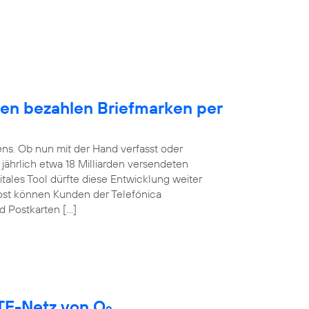
en bezahlen Briefmarken per
ens. Ob nun mit der Hand verfasst oder
t jährlich etwa 18 Milliarden versendeten
itales Tool dürfte diese Entwicklung weiter
ost können Kunden der Telefónica
d Postkarten […]
LTE-Netz von O