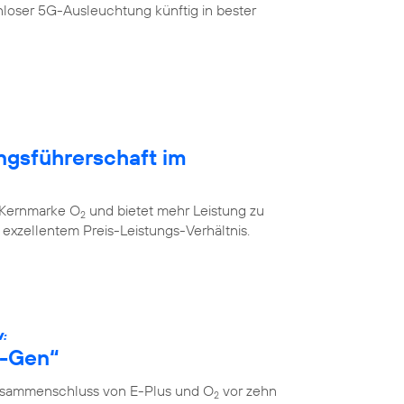
loser 5G-Ausleuchtung künftig in bester
ngsführerschaft im
r Kernmarke O
und bietet mehr Leistung zu
2
xzellentem Preis-Leistungs-Verhältnis.
W:
s-Gen“
Zusammenschluss von E-Plus und O
vor zehn
2