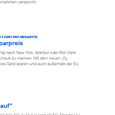
ternehmen verspricht.
S 1 CENT PRO MEGABYTE:
parpreis
rip nach New York, Istanbul oder Rio! Viele
Urlaub zu machen. Mit dem neuen „O
2
res Geld sparen und auch außerhalb der EU
 auf“
ständige 5G, auch bekannt als 5G-Standalone