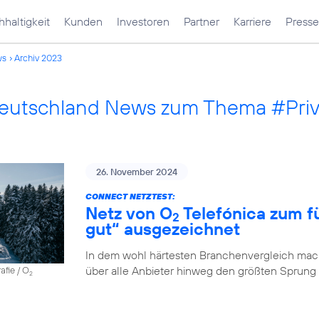
haltigkeit
Kunden
Investoren
Partner
Karriere
Presse
ws
Archiv 2023
Deutschland News zum Thema #Pri
26. November 2024
CONNECT NETZTEST:
Netz von O
Telefónica zum fü
2
gut“ ausgezeichnet
In dem wohl härtesten Branchenvergleich mach
über alle Anbieter hinweg den größten Sprung
afie / O
2