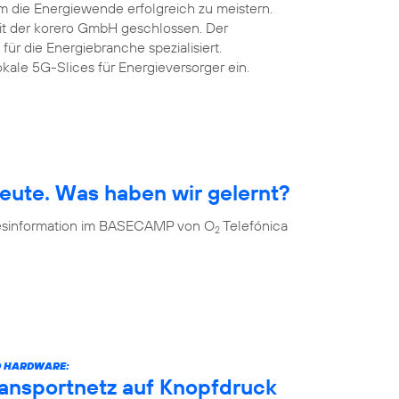
m die Energiewende erfolgreich zu meistern.
mit der korero GmbH geschlossen. Der
 für die Energiebranche spezialisiert.
okale 5G-Slices für Energieversorger ein.
eute. Was haben wir gelernt?
 Desinformation im BASECAMP von O
Telefónica
2
D HARDWARE:
ransportnetz auf Knopfdruck