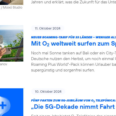
Jahren und erklärt, was die Zukunft für das Un
 / Moixó Studio
11. Oktober 2024
NEUER ROAMING-TARIF FÜR 33 LÄNDER – WENIGER AL
Mit O
weltweit surfen zum S
2
Noch mal Sonne tanken auf Bali oder ein City-T
Deutsche nutzen den Herbst, um noch einmal 
Roaming Plus World“-Pack können Urlauber ba
sanov
supergünstig und sorgenfrei surfen.
10. Oktober 2024
FÜNF FAKTEN ZUM 5G-JUBILÄUM VON O
TELEFÓNICA:
2
„Die 5G-Dekade nimmt Fahrt
Seit einem Jahr bietet O
Telefónica das eigen