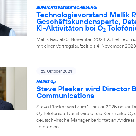
AUFSICHTSRATSENTSCHEIDUNG:
Technologievorstand Mallik R
Geschäftskundensparte, Data
KI-Aktivitäten bei O
Telefóni
2
Mallik Rao ab 5. November 2024 „Chief Technol
mit einer Vertragslaufzeit bis 4. November 2028
23. Oktober 2024
MARKE O
:
2
Steve Plesker wird Director 
Communications
Steve Plesker wird zum 1. Januar 2025 neuer 
O
Telefonica. Damit wird er die Kernmarke O
u
2
2
deutsch-irische Manager berichtet an Andrea
Telefonica.