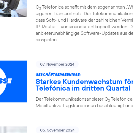
O
Telefónica schafft mit dem sogenannten „Whi
2
eigenen Transportnetz. Der Telekommunikations
dass Soft- und Hardware der zahlreichen Vermi
IP-Router – voneinander entkoppelt werden.
anbieterunabhängige Software-Updates aus de
einspielen.
07. November 2024
GESCHÄFTSERGEBNISSE:
Starkes Kundenwachstum förde
Telefónica im dritten Quartal
Der Telekommunikationsanbieter O
Telefónica
2
Mobilfunkvertragskund:innen beschleunigt und se
05. November 2024