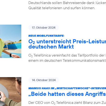
Deutschlands sollen Bahnreisende dank lücken
Qualität telefonieren und surfen können.
17. Oktober 2024
NEUE MOBILFUNKTARIFE:
O
unterstreicht Preis-Leistu
2
deutschen Markt
O
Telefónica vereinfacht das Tarifportfolio de
2
einem im deutschen Telekommunikationsmarkt e
14. Oktober 2024
MARKUS HAAS IM „WIRTSCHAFTSWOCHE“-INTERVIE
„Beide hatten dieses Angriff
Der CEO von O
Telefónica zieht Bilanz zum 
2