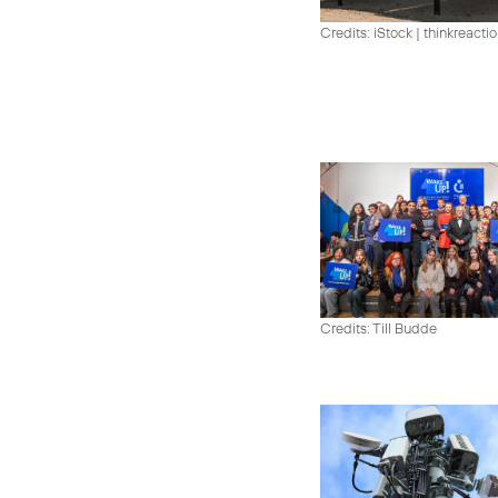
Credits: iStock | thinkreacti
Credits: Till Budde