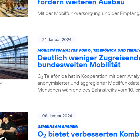
fordern weiteren Ausbau
Mit der Mobilfunkversorgung und der Empfangsq
24. Januar 2024
MOBILITÄTSANALYSE VON O
TELEFÓNICA UND TERALY
2
Deutlich weniger Zugreisend
bundesweiten Mobilität
O
Telefónica hat in Kooperation mit dem Analys
2
anonymisierter und aggregierter Mobilfunkdaten 
ull
Menschen während des Bahnstreiks vom 10. bis 
08. Januar 2024
GEMEINSAM SPAREN:
O
bietet verbesserten Kombi-
2