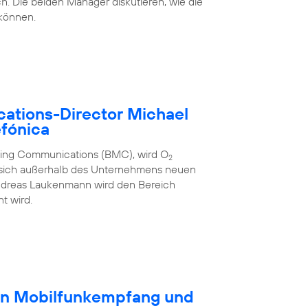
h. Die beiden Manager diskutieren, wie die
 können.
ations-Director Michael
fónica
eting Communications (BMC), wird O
2
 sich außerhalb des Unternehmens neuen
ndreas Laukenmann wird den Bereich
t wird.
en Mobilfunkempfang und