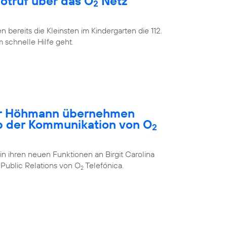
Notruf über das O
Netz
2
bereits die Kleinsten im Kindergarten die 112.
m schnelle Hilfe geht.
ar Höhmann übernehmen
b der Kommunikation von O
2
in ihren neuen Funktionen an Birgit Carolina
Public Relations von O
Telefónica.
2