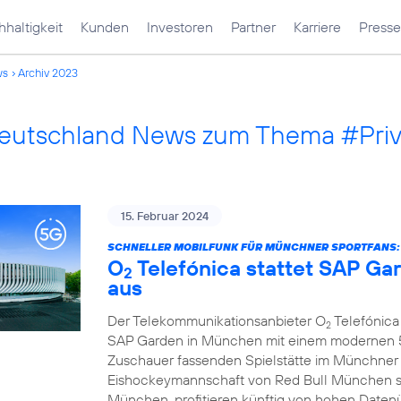
haltigkeit
Kunden
Investoren
Partner
Karriere
Presse
ws
Archiv 2023
Deutschland News zum Thema #Pri
15. Februar 2024
SCHNELLER MOBILFUNK FÜR MÜNCHNER SPORTFANS:
O
Telefónica stattet SAP G
2
aus
Der Telekommunikationsanbieter O
Telefónica 
2
SAP Garden in München mit einem modernen 5G
Zuschauer fassenden Spielstätte im Münchner
Eishockeymannschaft von Red Bull München s
München, profitieren künftig von hohen Daten