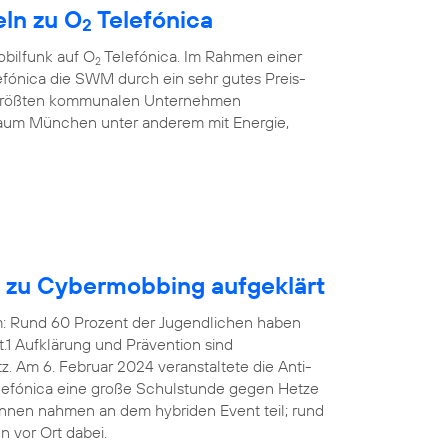
ln zu O
Telefónica
2
bilfunk auf O
Telefónica. Im Rahmen einer
2
fónica die SWM durch ein sehr gutes Preis-
r größten kommunalen Unternehmen
aum München unter anderem mit Energie,
n zu Cybermobbing aufgeklärt
em: Rund 60 Prozent der Jugendlichen haben
1 Aufklärung und Prävention sind
 Am 6. Februar 2024 veranstaltete die Anti-
efónica eine große Schulstunde gegen Hetze
innen nahmen an dem hybriden Event teil; rund
 vor Ort dabei.