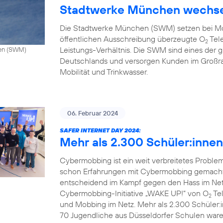
Stadtwerke München wechse
Die Stadtwerke München (SWM) setzen bei Mo
öffentlichen Ausschreibung überzeugte O
Tele
2
Leistungs-Verhältnis. Die SWM sind eines de
hen (SWM)
Deutschlands und versorgen Kunden im Großr
Mobilität und Trinkwasser.
06. Februar 2024
SAFER INTERNET DAY 2024:
Mehr als 2.300 Schüler:inne
Cybermobbing ist ein weit verbreitetes Probl
schon Erfahrungen mit Cybermobbing gemacht.
entscheidend im Kampf gegen den Hass im Netz.
Cybermobbing-Initiative „WAKE UP!“ von O
Tel
2
und Mobbing im Netz. Mehr als 2.300 Schüler:
70 Jugendliche aus Düsseldorfer Schulen waren