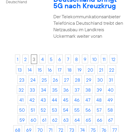
Deutschland
5G nach Kreuzkrug
Der Telekommunikationsanbieter
Telefónica Deutschland treibt den
Netzausbau im Landkreis
Uckermark weiter voran
1
2
3
4
5
6
7
8
9
10
11
12
13
14
15
16
17
18
19
20
21
22
23
24
25
26
27
28
29
30
31
32
33
34
35
36
37
38
39
40
41
42
43
44
45
46
47
48
49
50
51
52
53
54
55
56
57
58
59
60
61
62
63
64
65
66
67
68
69
70
71
72
73
74
75
76
77