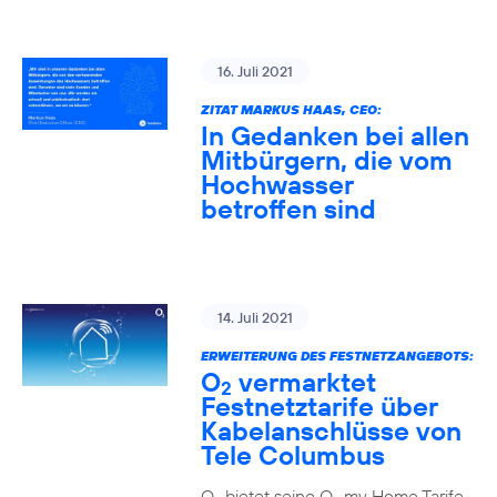
16. Juli 2021
ZITAT MARKUS HAAS, CEO:
In Gedanken bei allen
Mitbürgern, die vom
Hochwasser
betroffen sind
14. Juli 2021
ERWEITERUNG DES FESTNETZANGEBOTS:
O
vermarktet
2
Festnetztarife über
Kabelanschlüsse von
Tele Columbus
O
bietet seine O
my Home Tarife