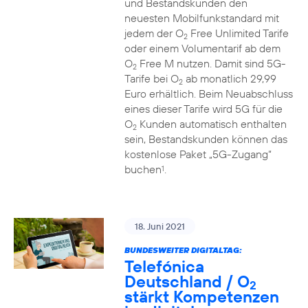
und Bestandskunden den
neuesten Mobilfunkstandard mit
jedem der O
Free Unlimited Tarife
2
oder einem Volumentarif ab dem
O
Free M nutzen. Damit sind 5G-
2
Tarife bei O
ab monatlich 29,99
2
Euro erhältlich. Beim Neuabschluss
eines dieser Tarife wird 5G für die
O
Kunden automatisch enthalten
2
sein, Bestandskunden können das
kostenlose Paket „5G-Zugang“
buchen
.
1
18. Juni 2021
BUNDESWEITER DIGITALTAG:
Telefónica
Deutschland / O
2
stärkt Kompetenzen