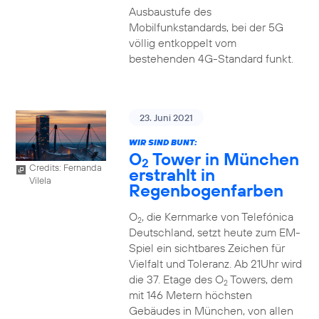
Ausbaustufe des
Mobilfunkstandards, bei der 5G
völlig entkoppelt vom
bestehenden 4G-Standard funkt.
23. Juni 2021
WIR SIND BUNT:
O
Tower in München
2
Credits: Fernanda
erstrahlt in
Vilela
Regenbogenfarben
O
, die Kernmarke von Telefónica
2
Deutschland, setzt heute zum EM-
Spiel ein sichtbares Zeichen für
Vielfalt und Toleranz. Ab 21Uhr wird
die 37. Etage des O
Towers, dem
2
mit 146 Metern höchsten
Gebäudes in München, von allen