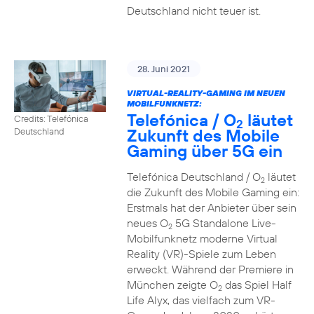
Deutschland nicht teuer ist.
28. Juni 2021
VIRTUAL-REALITY-GAMING IM NEUEN
MOBILFUNKNETZ:
Telefónica / O
läutet
Credits: Telefónica
2
Zukunft des Mobile
Deutschland
Gaming über 5G ein
Telefónica Deutschland / O
läutet
2
die Zukunft des Mobile Gaming ein:
Erstmals hat der Anbieter über sein
neues O
5G Standalone Live-
2
Mobilfunknetz moderne Virtual
Reality (VR)-Spiele zum Leben
erweckt. Während der Premiere in
München zeigte O
das Spiel Half
2
Life Alyx, das vielfach zum VR-