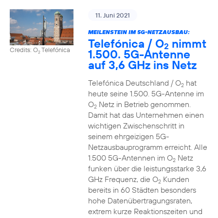
11. Juni 2021
MEILENSTEIN IM 5G-NETZAUSBAU:
Telefónica / O
nimmt
2
Credits: O
Telefónica
1.500. 5G-Antenne
2
auf 3,6 GHz ins Netz
Telefónica Deutschland / O
hat
2
heute seine 1.500. 5G-Antenne im
O
Netz in Betrieb genommen.
2
Damit hat das Unternehmen einen
wichtigen Zwischenschritt in
seinem ehrgeizigen 5G-
Netzausbauprogramm erreicht. Alle
1.500 5G-Antennen im O
Netz
2
funken über die leistungsstarke 3,6
GHz Frequenz, die O
Kunden
2
bereits in 60 Städten besonders
hohe Datenübertragungsraten,
extrem kurze Reaktionszeiten und