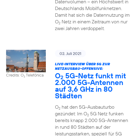
Datenvolumen – ein Höchstwert in
Deutschlands Mobilfunknetzen.
Damit hat sich die Datennutzung im
O
Netz in einem Zeitraum von nur
2
zwei Jahren verdoppelt.
02. Juli 2021
LIVE-INTERVIEW ÜBER 5G ZUR
NETZAUSBAU-OFFENSIVE:
O
5G-Netz funkt mit
Credits: O
Telefónica
2
2
2.000 5G-Antennen
auf 3,6 GHz in 80
Städten
O
hat den 5G-Ausbauturbo
2
gezündet: Im O
5G Netz funken
2
bereits knapp 2.000 5G-Antennen
in rund 80 Städten auf der
leistungsstarken, speziell für 5G