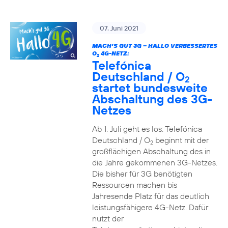
07. Juni 2021
MACH’S GUT 3G – HALLO VERBESSERTES
O
4G-NETZ:
2
Telefónica
Deutschland / O
2
startet bundesweite
Abschaltung des 3G-
Netzes
Ab 1. Juli geht es los: Telefónica
Deutschland / O
beginnt mit der
2
großflächigen Abschaltung des in
die Jahre gekommenen 3G-Netzes.
Die bisher für 3G benötigten
Ressourcen machen bis
Jahresende Platz für das deutlich
leistungsfähigere 4G-Netz. Dafür
nutzt der