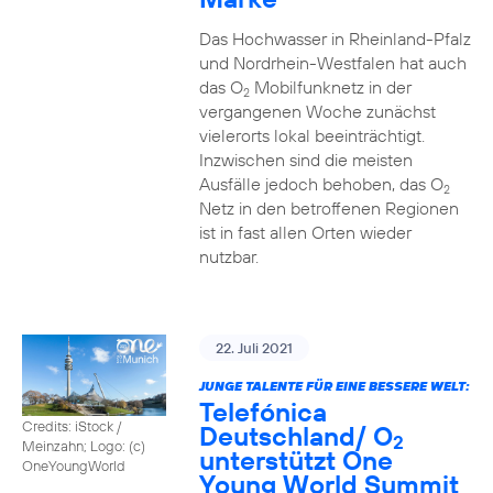
Das Hochwasser in Rheinland-Pfalz
und Nordrhein-Westfalen hat auch
das O
Mobilfunknetz in der
2
vergangenen Woche zunächst
vielerorts lokal beeinträchtigt.
Inzwischen sind die meisten
Ausfälle jedoch behoben, das O
2
Netz in den betroffenen Regionen
ist in fast allen Orten wieder
nutzbar.
22. Juli 2021
JUNGE TALENTE FÜR EINE BESSERE WELT:
Telefónica
Credits: iStock /
Deutschland/ O
2
Meinzahn; Logo: (c)
unterstützt One
OneYoungWorld
Young World Summit