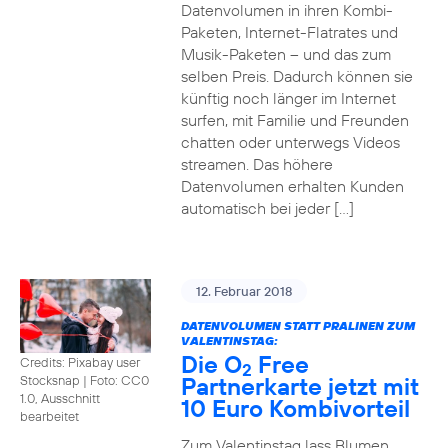
Datenvolumen in ihren Kombi-
Paketen, Internet-Flatrates und
Musik-Paketen – und das zum
selben Preis. Dadurch können sie
künftig noch länger im Internet
surfen, mit Familie und Freunden
chatten oder unterwegs Videos
streamen. Das höhere
Datenvolumen erhalten Kunden
automatisch bei jeder […]
12. Februar 2018
DATENVOLUMEN STATT PRALINEN ZUM
VALENTINSTAG:
Die O
Free
Credits: Pixabay user
2
Partnerkarte jetzt mit
Stocksnap
|
Foto: CC0
1.0, Ausschnitt
10 Euro Kombivorteil
bearbeitet
Zum Valentinstag lass Blumen