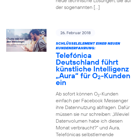
neue technische Lösungen, die auf
der sogenannten […]
26. Februar 2018
SCHLÜSSELELEMENT EINER NEUEN
KUNDENERFAHRUNG:
Telefónica
Deutschland führt
künstliche Intelligenz
„Aura“ für O
-Kunden
2
ein
Ab sofort können O
-Kunden
2
einfach per Facebook Messenger
ihre Datennutzung abfragen. Dafür
müssen sie nur schreiben: „Wieviel
Datenvolumen habe ich diesen
Monat verbraucht?“ und Aura,
Telefónicas selbstlernende