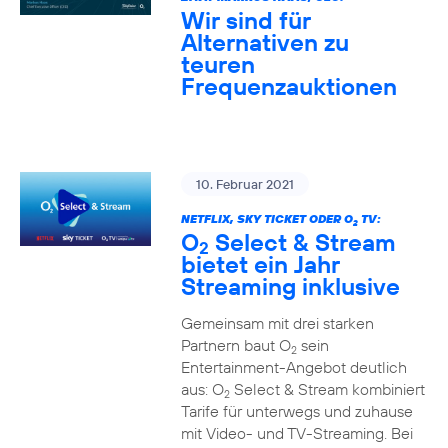
Wir sind für
Alternativen zu
teuren
Frequenzauktionen
10. Februar 2021
NETFLIX, SKY TICKET ODER O
TV:
2
O
Select & Stream
2
bietet ein Jahr
Streaming inklusive
Gemeinsam mit drei starken
Partnern baut O
sein
2
Entertainment-Angebot deutlich
aus: O
Select & Stream kombiniert
2
Tarife für unterwegs und zuhause
mit Video- und TV-Streaming. Bei