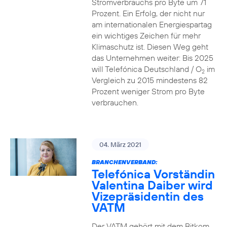
Stromverbrauchs pro Byte um 71
Prozent. Ein Erfolg, der nicht nur
am internationalen Energiespartag
ein wichtiges Zeichen für mehr
Klimaschutz ist. Diesen Weg geht
das Unternehmen weiter: Bis 2025
will Telefónica Deutschland / O
im
2
Vergleich zu 2015 mindestens 82
Prozent weniger Strom pro Byte
verbrauchen.
04. März 2021
BRANCHENVERBAND:
Telefónica Vorständin
Valentina Daiber wird
Vizepräsidentin des
VATM
Der VATM gehört mit dem Bitkom