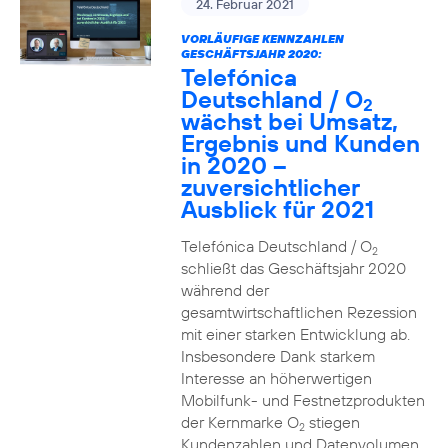
24. Februar 2021
VORLÄUFIGE KENNZAHLEN
GESCHÄFTSJAHR 2020:
Telefónica
Deutschland / O
2
wächst bei Umsatz,
Ergebnis und Kunden
in 2020 –
zuversichtlicher
Ausblick für 2021
Telefónica Deutschland / O
2
schließt das Geschäftsjahr 2020
während der
gesamtwirtschaftlichen Rezession
mit einer starken Entwicklung ab.
Insbesondere Dank starkem
Interesse an höherwertigen
Mobilfunk- und Festnetzprodukten
der Kernmarke O
stiegen
2
Kundenzahlen und Datenvolumen