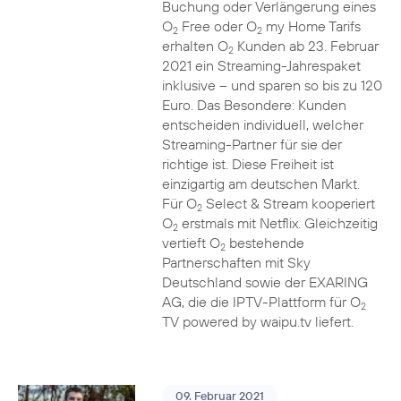
Buchung oder Verlängerung eines
O
Free oder O
my Home Tarifs
2
2
erhalten O
Kunden ab 23. Februar
2
2021 ein Streaming-Jahrespaket
inklusive – und sparen so bis zu 120
Euro. Das Besondere: Kunden
entscheiden individuell, welcher
Streaming-Partner für sie der
richtige ist. Diese Freiheit ist
einzigartig am deutschen Markt.
Für O
Select & Stream kooperiert
2
O
erstmals mit Netflix. Gleichzeitig
2
vertieft O
bestehende
2
Partnerschaften mit Sky
Deutschland sowie der EXARING
AG, die die IPTV-Plattform für O
2
TV powered by waipu.tv liefert.
09. Februar 2021