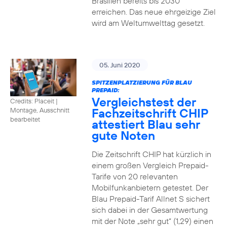
Brasilien bereits bis 2030
erreichen. Das neue ehrgeizige Ziel
wird am Weltumwelttag gesetzt.
05. Juni 2020
SPITZENPLATZIERUNG FÜR BLAU
PREPAID:
Vergleichstest der
Credits: Placeit
|
Fachzeitschrift CHIP
Montage, Ausschnitt
bearbeitet
attestiert Blau sehr
gute Noten
Die Zeitschrift CHIP hat kürzlich in
einem großen Vergleich Prepaid-
Tarife von 20 relevanten
Mobilfunkanbietern getestet. Der
Blau Prepaid-Tarif Allnet S sichert
sich dabei in der Gesamtwertung
mit der Note „sehr gut“ (1,29) einen