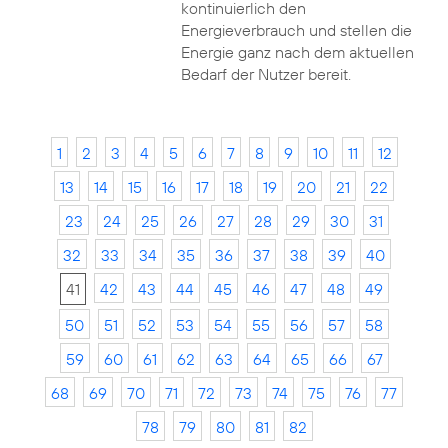
kontinuierlich den
Energieverbrauch und stellen die
Energie ganz nach dem aktuellen
Bedarf der Nutzer bereit.
1
2
3
4
5
6
7
8
9
10
11
12
13
14
15
16
17
18
19
20
21
22
23
24
25
26
27
28
29
30
31
32
33
34
35
36
37
38
39
40
41
42
43
44
45
46
47
48
49
50
51
52
53
54
55
56
57
58
59
60
61
62
63
64
65
66
67
68
69
70
71
72
73
74
75
76
77
78
79
80
81
82