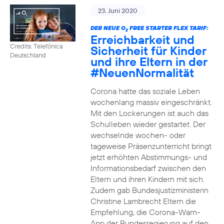
23. Juni 2020
DER NEUE O
FREE STARTER FLEX TARIF:
2
Erreichbarkeit und
Credits: Telefónica
Sicherheit für Kinder
Deutschland
und ihre Eltern in der
#NeuenNormalität
Corona hatte das soziale Leben
wochenlang massiv eingeschränkt.
Mit den Lockerungen ist auch das
Schulleben wieder gestartet. Der
wechselnde wochen- oder
tageweise Präsenzunterricht bringt
jetzt erhöhten Abstimmungs- und
Informationsbedarf zwischen den
Eltern und ihren Kindern mit sich.
Zudem gab Bundesjustizministerin
Christine Lambrecht Eltern die
Empfehlung, die Corona-Warn-
App der Bundesregierung auf den