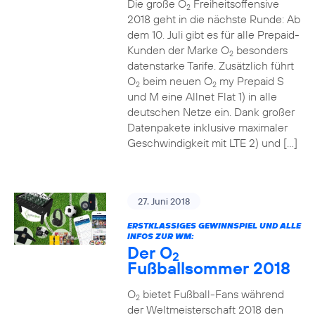
Die große O
Freiheitsoffensive
2
2018 geht in die nächste Runde: Ab
dem 10. Juli gibt es für alle Prepaid-
Kunden der Marke O
besonders
2
datenstarke Tarife. Zusätzlich führt
O
beim neuen O
my Prepaid S
2
2
und M eine Allnet Flat 1) in alle
deutschen Netze ein. Dank großer
Datenpakete inklusive maximaler
Geschwindigkeit mit LTE 2) und […]
27. Juni 2018
ERSTKLASSIGES GEWINNSPIEL UND ALLE
INFOS ZUR WM:
Der O
2
Fußballsommer 2018
O
bietet Fußball-Fans während
2
der Weltmeisterschaft 2018 den