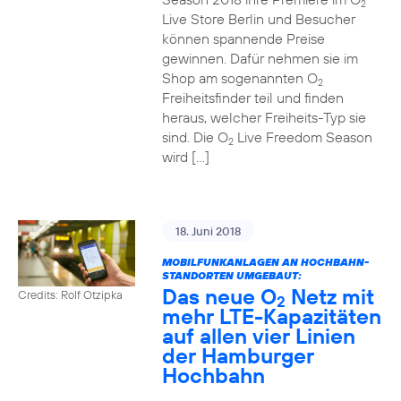
2
Live Store Berlin und Besucher
können spannende Preise
gewinnen. Dafür nehmen sie im
Shop am sogenannten O
2
Freiheitsfinder teil und finden
heraus, welcher Freiheits-Typ sie
sind. Die O
Live Freedom Season
2
wird […]
18. Juni 2018
MOBILFUNKANLAGEN AN HOCHBAHN-
STANDORTEN UMGEBAUT:
Das neue O
Netz mit
Credits: Rolf Otzipka
2
mehr LTE-Kapazitäten
auf allen vier Linien
der Hamburger
Hochbahn