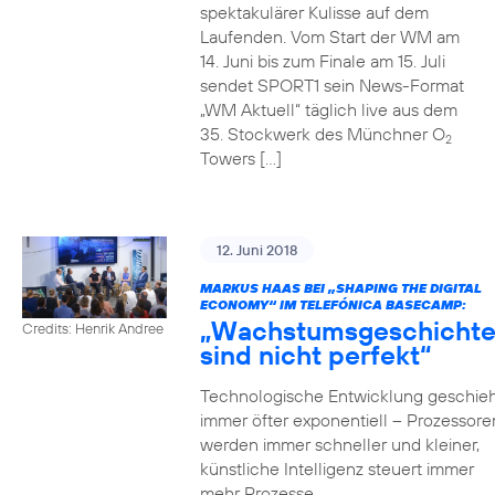
spektakulärer Kulisse auf dem
Laufenden. Vom Start der WM am
14. Juni bis zum Finale am 15. Juli
sendet SPORT1 sein News-Format
„WM Aktuell“ täglich live aus dem
35. Stockwerk des Münchner O
2
Towers […]
12. Juni 2018
MARKUS HAAS BEI „SHAPING THE DIGITAL
ECONOMY“ IM TELEFÓNICA BASECAMP:
„Wachstumsgeschicht
Credits: Henrik Andree
sind nicht perfekt“
Technologische Entwicklung geschieh
immer öfter exponentiell – Prozessore
werden immer schneller und kleiner,
künstliche Intelligenz steuert immer
mehr Prozesse,