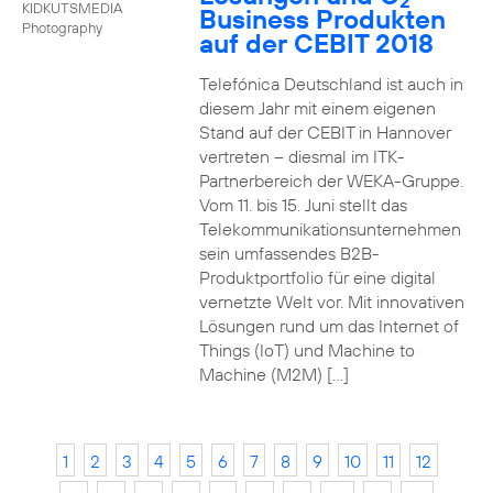
2
KIDKUTSMEDIA
Business Produkten
Photography
auf der CEBIT 2018
Telefónica Deutschland ist auch in
diesem Jahr mit einem eigenen
Stand auf der CEBIT in Hannover
vertreten – diesmal im ITK-
Partnerbereich der WEKA-Gruppe.
Vom 11. bis 15. Juni stellt das
Telekommunikationsunternehmen
sein umfassendes B2B-
Produktportfolio für eine digital
vernetzte Welt vor. Mit innovativen
Lösungen rund um das Internet of
Things (IoT) und Machine to
Machine (M2M) […]
1
2
3
4
5
6
7
8
9
10
11
12