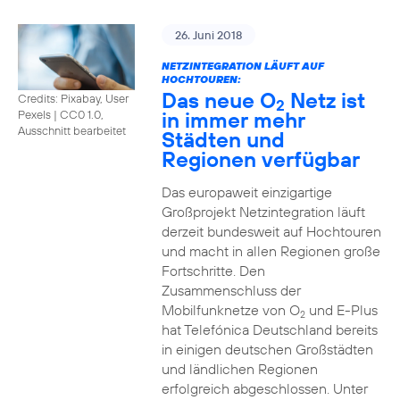
26. Juni 2018
NETZINTEGRATION LÄUFT AUF
HOCHTOUREN:
Das neue O
Netz ist
Credits: Pixabay, User
2
in immer mehr
Pexels
|
CC0 1.0,
Ausschnitt bearbeitet
Städten und
Regionen verfügbar
Das europaweit einzigartige
Großprojekt Netzintegration läuft
derzeit bundesweit auf Hochtouren
und macht in allen Regionen große
Fortschritte. Den
Zusammenschluss der
Mobilfunknetze von O
und E-Plus
2
hat Telefónica Deutschland bereits
in einigen deutschen Großstädten
und ländlichen Regionen
erfolgreich abgeschlossen. Unter