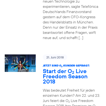
neuen Technologie zu
experimentieren, sagte Telefónica
Deutschlands Finanzvorstand
gestern auf dem CFO-Kongress
des Handelsblatts in München.
Denn nur der Einsatz in der Praxis
beantwortet offene Fragen, wirft
neue auf, und schafft […]
21. Juni 2018
JETZT SIND O
KUNDEN GEFRAGT:
2
Start der O
Live
2
Freedom Season
2018
Was bedeutet Freiheit für jeden
einzelnen Kunden? Am 22. und 23.
Juni feiert die O
Live Freedom
2
Season 2018 ihre Premiere im O