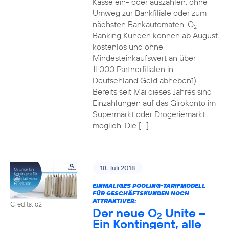
Kasse ein- oder auszahlen, ohne
Umweg zur Bankfiliale oder zum
nächsten Bankautomaten. O
2
Banking Kunden können ab August
kostenlos und ohne
Mindesteinkaufswert an über
11.000 Partnerfilialen in
Deutschland Geld abheben1).
Bereits seit Mai dieses Jahres sind
Einzahlungen auf das Girokonto im
Supermarkt oder Drogeriemarkt
möglich. Die […]
18. Juli 2018
EINMALIGES POOLING-TARIFMODELL
FÜR GESCHÄFTSKUNDEN NOCH
ATTRAKTIVER:
Credits: o2
Der neue O
Unite –
2
Ein Kontingent, alle