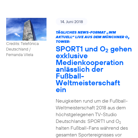
14. Juni 2018
TÄGLICHES NEWS-FORMAT „WM
AKTUELL“ LIVE AUS DEM MÜNCHNER O
2
TOWER:
Credits: Telefónica
SPORT1 und O
gehen
Deutschland /
2
exklusive
Fernanda Vilela
Medienkooperation
anlässlich der
Fußball-
Weltmeisterschaft
ein
Neuigkeiten rund um die Fußball-
Weltmeisterschaft 2018 aus dem
höchstgelegenen TV-Studio
Deutschlands: SPORT1 und O
2
halten Fußball-Fans während des
gesamten Sportereignisses vor