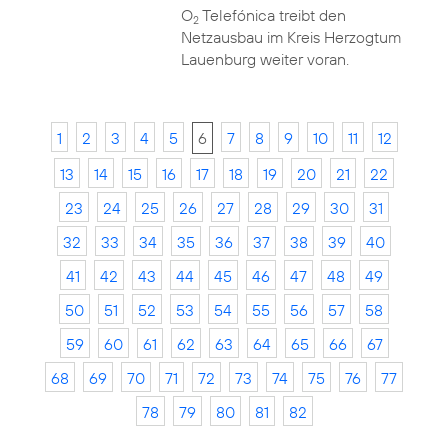
O
Telefónica treibt den
2
Netzausbau im Kreis Herzogtum
Lauenburg weiter voran.
1
2
3
4
5
6
7
8
9
10
11
12
13
14
15
16
17
18
19
20
21
22
23
24
25
26
27
28
29
30
31
32
33
34
35
36
37
38
39
40
41
42
43
44
45
46
47
48
49
50
51
52
53
54
55
56
57
58
59
60
61
62
63
64
65
66
67
68
69
70
71
72
73
74
75
76
77
78
79
80
81
82