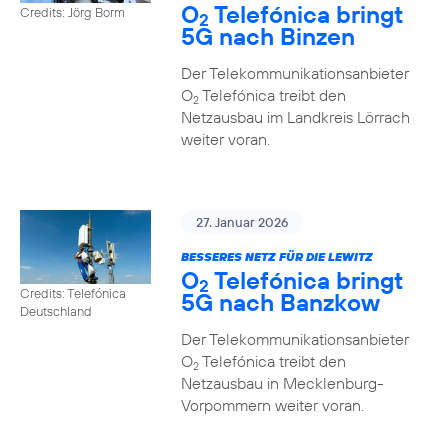
O
Telefónica bringt
Credits: Jörg Borm
2
5G nach Binzen
Der Telekommunikationsanbieter
O
Telefónica treibt den
2
Netzausbau im Landkreis Lörrach
weiter voran.
27. Januar 2026
BESSERES NETZ FÜR DIE LEWITZ
O
Telefónica bringt
2
Credits: Telefónica
5G nach Banzkow
Deutschland
Der Telekommunikationsanbieter
O
Telefónica treibt den
2
Netzausbau in Mecklenburg-
Vorpommern weiter voran.