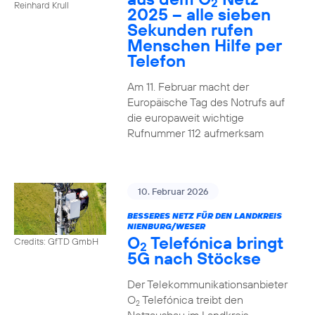
2
Reinhard Krull
2025 – alle sieben
Sekunden rufen
Menschen Hilfe per
Telefon
Am 11. Februar macht der
Europäische Tag des Notrufs auf
die europaweit wichtige
Rufnummer 112 aufmerksam
10. Februar 2026
BESSERES NETZ FÜR DEN LANDKREIS
NIENBURG/WESER
O
Telefónica bringt
Credits: GfTD GmbH
2
5G nach Stöckse
Der Telekommunikationsanbieter
O
Telefónica treibt den
2