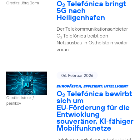
O
Telefónica bringt
Credits: Jörg Borm
2
5G nach
Heiligenhafen
Der Telekommunikationsanbieter
O
Telefónica treibt den
2
Netzausbau in Ostholstein weiter
voran
06. Februar 2026
EUROPÄISCH, EFFIZIENT, INTELLIGENT
O
Telefónica bewirbt
2
Credits: istock /
sich um
peshkov
EU‑Förderung für die
Entwicklung
souveräner, KI‑fähiger
Mobilfunknetze
Telekommunikationsanbieter leitet