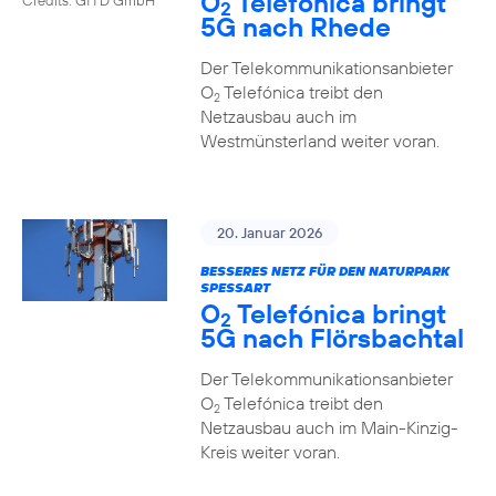
O
Telefónica bringt
2
5G nach Rhede
Der Telekommunikationsanbieter
O
Telefónica treibt den
2
Netzausbau auch im
Westmünsterland weiter voran.
20. Januar 2026
BESSERES NETZ FÜR DEN NATURPARK
SPESSART
O
Telefónica bringt
2
5G nach Flörsbachtal
Der Telekommunikationsanbieter
O
Telefónica treibt den
2
Netzausbau auch im Main-Kinzig-
Kreis weiter voran.