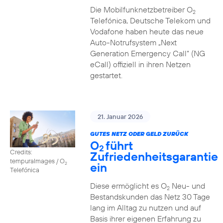
Die Mobilfunknetzbetreiber O
2
Telefónica, Deutsche Telekom und
Vodafone haben heute das neue
Auto-Notrufsystem „Next
Generation Emergency Call“ (NG
eCall) offiziell in ihren Netzen
gestartet.
21. Januar 2026
GUTES NETZ ODER GELD ZURÜCK
O
führt
2
Credits:
Zufriedenheitsgarantie
tempuraImages / O
ein
2
Telefónica
Diese ermöglicht es O
Neu- und
2
Bestandskunden das Netz 30 Tage
lang im Alltag zu nutzen und auf
Basis ihrer eigenen Erfahrung zu