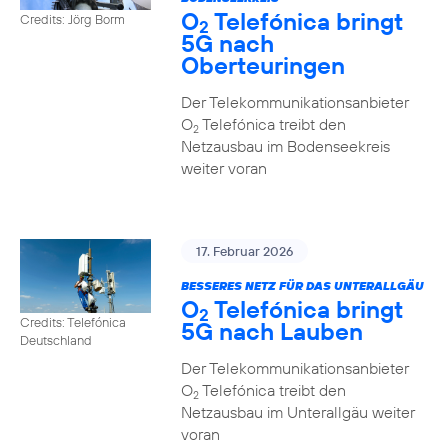
O
Telefónica bringt
Credits: Jörg Borm
2
5G nach
Oberteuringen
Der Telekommunikationsanbieter
O
Telefónica treibt den
2
Netzausbau im Bodenseekreis
weiter voran
17. Februar 2026
BESSERES NETZ FÜR DAS UNTERALLGÄU
O
Telefónica bringt
2
Credits: Telefónica
5G nach Lauben
Deutschland
Der Telekommunikationsanbieter
O
Telefónica treibt den
2
Netzausbau im Unterallgäu weiter
voran