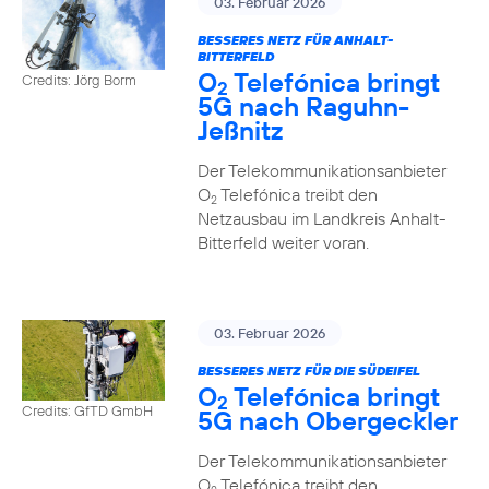
03. Februar 2026
BESSERES NETZ FÜR ANHALT-
BITTERFELD
O
Telefónica bringt
Credits: Jörg Borm
2
5G nach Raguhn-
Jeßnitz
Der Telekommunikationsanbieter
O
Telefónica treibt den
2
Netzausbau im Landkreis Anhalt-
Bitterfeld weiter voran.
03. Februar 2026
BESSERES NETZ FÜR DIE SÜDEIFEL
O
Telefónica bringt
2
Credits: GfTD GmbH
5G nach Obergeckler
Der Telekommunikationsanbieter
O
Telefónica treibt den