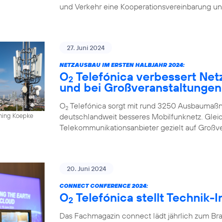
und Verkehr eine Kooperationsvereinbarung un
27. Juni 2024
NETZAUSBAU IM ERSTEN HALBJAHR 2024:
O
Telefónica verbessert Net
2
und bei Großveranstaltungen
O
Telefónica sorgt mit rund 3250 Ausbaumaßn
2
deutschlandweit besseres Mobilfunknetz. Gleich
nning Koepke
Telekommunikationsanbieter gezielt auf Großv
20. Juni 2024
CONNECT CONFERENCE 2024:
O
Telefónica stellt Technik-
2
Das Fachmagazin connect lädt jährlich zum Br