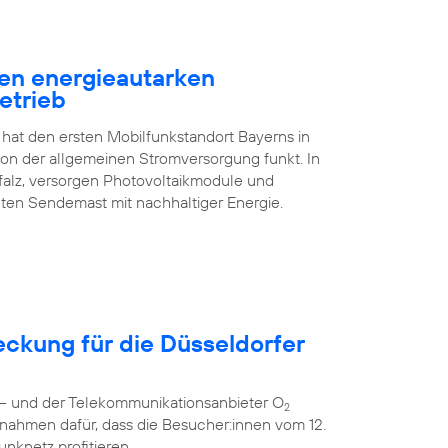
en energieautarken
etrieb
 hat den ersten Mobilfunkstandort Bayerns in
n der allgemeinen Stromversorgung funkt. In
falz, versorgen Photovoltaikmodule und
ten Sendemast mit nachhaltiger Energie.
eckung für die Düsseldorfer
r – und der Telekommunikationsanbieter O
2
nahmen dafür, dass die Besucher:innen vom 12.
unknetz profitieren.