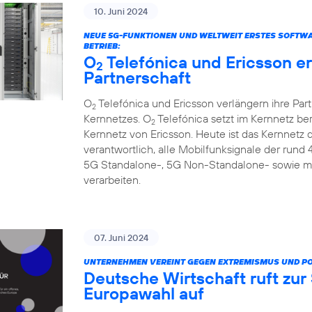
10. Juni 2024
NEUE 5G-FUNKTIONEN UND WELTWEIT ERSTES SOFTW
BETRIEB:
O
Telefónica und Ericsson e
2
Partnerschaft
O
Telefónica und Ericsson verlängern ihre Par
2
Kernnetzes. O
Telefónica setzt im Kernnetz be
2
Kernnetz von Ericsson. Heute ist das Kernnetz
verantwortlich, alle Mobilfunksignale der rund
5G Standalone-, 5G Non-Standalone- sowie m
verarbeiten.
07. Juni 2024
UNTERNEHMEN VEREINT GEGEN EXTREMISMUS UND P
Deutsche Wirtschaft ruft zu
Europawahl auf