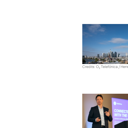
Credits: O
Telefónica / He
2