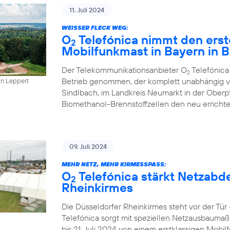
11. Juli 2024
WEISSER FLECK WEG:
O
Telefónica nimmt den erst
2
Mobilfunkmast in Bayern in B
Der Telekommunikationsanbieter O
Telefónica
2
Betrieb genommen, der komplett unabhängig vo
in Leppert
Sindlbach, im Landkreis Neumarkt in der Oberp
Biomethanol-Brennstoffzellen den neu errichte
09. Juli 2024
MEHR NETZ, MEHR KIRMESSPASS:
O
Telefónica stärkt Netzabd
2
Rheinkirmes
Die Düsseldorfer Rheinkirmes steht vor der Tü
Telefónica sorgt mit speziellen Netzausbaumaß
bis 21. Juli 2024 von einem erstklassigen Mobilf