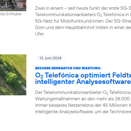
Zwei in einem – seit heute funkt der erste 5
Telekommunikationsanbieters O
Telefónica in K
 Udo Ernhuber
2
5G-Netz für Mobilfunkkund:innen. Der 5G-Str
Dom und dem Hauptbahnhof mitten in einer d
Ufer.
13. Juni 2024
BESSERE REPARATUR UND WARTUNG:
O
Telefónica optimiert Feldt
2
intelligenter Analysesoftware
Der Telekommunikationsanbieter O
Telefónica
2
Wartungsmaßnahmen an den mehr als 28.000 Mo
immer besseres Netzerlebnis der 45 Millionen
intelligente Analysesoftware, um die Technikere