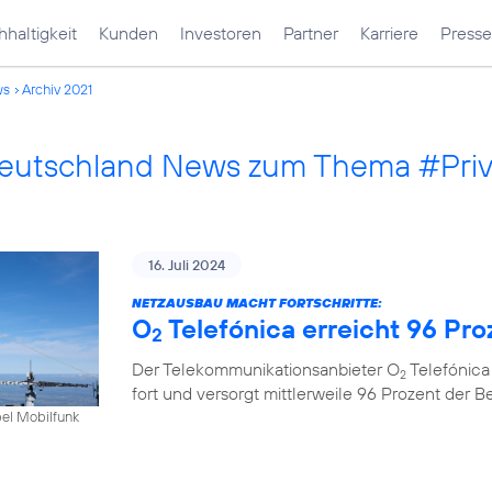
haltigkeit
Kunden
Investoren
Partner
Karriere
Presse
ws
Archiv 2021
Deutschland News zum Thema #Pri
16. Juli 2024
NETZAUSBAU MACHT FORTSCHRITTE:
O
Telefónica erreicht 96 Pr
2
Der Telekommunikationsanbieter O
Telefónica
2
fort und versorgt mittlerweile 96 Prozent der 
bel Mobilfunk