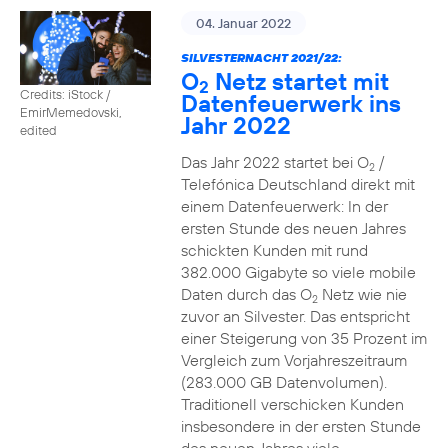
04. Januar 2022
SILVESTERNACHT 2021/22:
O
Netz startet mit
2
Credits: iStock /
Datenfeuerwerk ins
EmirMemedovski,
Jahr 2022
edited
Das Jahr 2022 startet bei O
/
2
Telefónica Deutschland direkt mit
einem Datenfeuerwerk: In der
ersten Stunde des neuen Jahres
schickten Kunden mit rund
382.000 Gigabyte so viele mobile
Daten durch das O
Netz wie nie
2
zuvor an Silvester. Das entspricht
einer Steigerung von 35 Prozent im
Vergleich zum Vorjahreszeitraum
(283.000 GB Datenvolumen).
Traditionell verschicken Kunden
insbesondere in der ersten Stunde