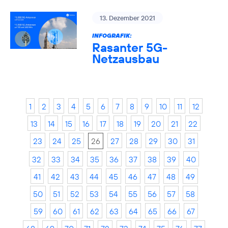
13. Dezember 2021
INFOGRAFIK:
Rasanter 5G-
Netzausbau
1
2
3
4
5
6
7
8
9
10
11
12
13
14
15
16
17
18
19
20
21
22
23
24
25
26
27
28
29
30
31
32
33
34
35
36
37
38
39
40
41
42
43
44
45
46
47
48
49
50
51
52
53
54
55
56
57
58
59
60
61
62
63
64
65
66
67