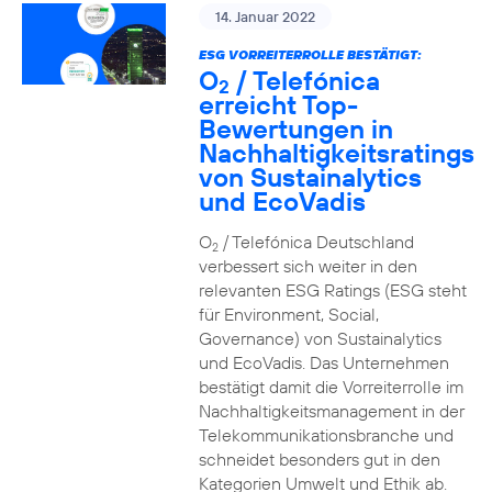
14. Januar 2022
ESG VORREITERROLLE BESTÄTIGT:
O
/ Telefónica
2
erreicht Top-
Bewertungen in
Nachhaltigkeitsratings
von Sustainalytics
und EcoVadis
O
/ Telefónica Deutschland
2
verbessert sich weiter in den
relevanten ESG Ratings (ESG steht
für Environment, Social,
Governance) von Sustainalytics
und EcoVadis. Das Unternehmen
bestätigt damit die Vorreiterrolle im
Nachhaltigkeitsmanagement in der
Telekommunikationsbranche und
schneidet besonders gut in den
Kategorien Umwelt und Ethik ab.