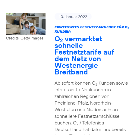
10. Januar 2022
ERWEITERTES FESTNETZANGEBOT FÜR O
2
KUNDEN:
O
vermarktet
Credits: Getty Images
2
schnelle
Festnetztarife auf
dem Netz von
Westenergie
Breitband
Ab sofort können O
Kunden sowie
2
interessierte Neukunden in
zahlreichen Regionen von
Rheinland-Pfalz, Nordrhein-
Westfalen und Niedersachsen
schnellere Festnetzanschlüsse
buchen. O
/ Telefónica
2
Deutschland hat dafür ihre bereits