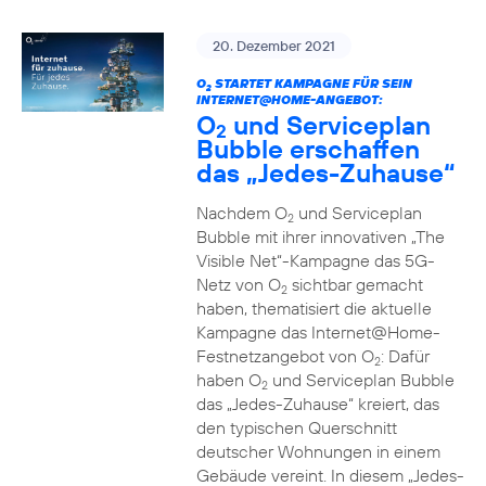
20. Dezember 2021
O
STARTET KAMPAGNE FÜR SEIN
2
INTERNET@HOME-ANGEBOT:
O
und Serviceplan
2
Bubble erschaffen
das „Jedes-Zuhause“
Nachdem O
und Serviceplan
2
Bubble mit ihrer innovativen „The
Visible Net“-Kampagne das 5G-
Netz von O
sichtbar gemacht
2
haben, thematisiert die aktuelle
Kampagne das Internet@Home-
Festnetzangebot von O
: Dafür
2
haben O
und Serviceplan Bubble
2
das „Jedes-Zuhause“ kreiert, das
den typischen Querschnitt
deutscher Wohnungen in einem
Gebäude vereint. In diesem „Jedes-