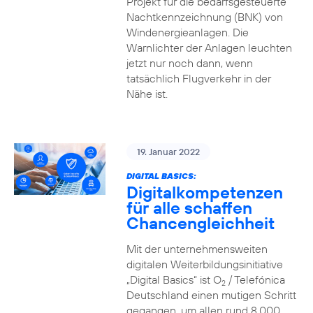
Projekt für die bedarfsgesteuerte
Nachtkennzeichnung (BNK) von
Windenergieanlagen. Die
Warnlichter der Anlagen leuchten
jetzt nur noch dann, wenn
tatsächlich Flugverkehr in der
Nähe ist.
19. Januar 2022
DIGITAL BASICS:
Digitalkompetenzen
für alle schaffen
Chancengleichheit
Mit der unternehmensweiten
digitalen Weiterbildungsinitiative
„Digital Basics“ ist O
/ Telefónica
2
Deutschland einen mutigen Schritt
gegangen, um allen rund 8.000