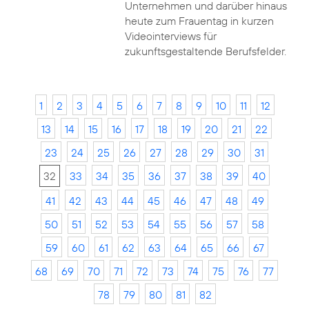
Unternehmen und darüber hinaus
heute zum Frauentag in kurzen
Videointerviews für
zukunftsgestaltende Berufsfelder.
1
2
3
4
5
6
7
8
9
10
11
12
13
14
15
16
17
18
19
20
21
22
23
24
25
26
27
28
29
30
31
32
33
34
35
36
37
38
39
40
41
42
43
44
45
46
47
48
49
50
51
52
53
54
55
56
57
58
59
60
61
62
63
64
65
66
67
68
69
70
71
72
73
74
75
76
77
78
79
80
81
82