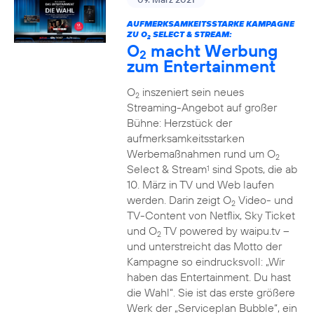
AUFMERKSAMKEITSSTARKE KAMPAGNE
ZU O
SELECT & STREAM:
2
O
macht Werbung
2
zum Entertainment
O
inszeniert sein neues
2
Streaming-Angebot auf großer
Bühne: Herzstück der
aufmerksamkeitsstarken
Werbemaßnahmen rund um O
2
Select & Stream
sind Spots, die ab
1
10. März in TV und Web laufen
werden. Darin zeigt O
Video- und
2
TV-Content von Netflix, Sky Ticket
und O
TV powered by waipu.tv –
2
und unterstreicht das Motto der
Kampagne so eindrucksvoll: „Wir
haben das Entertainment. Du hast
die Wahl“. Sie ist das erste größere
Werk der „Serviceplan Bubble“, ein