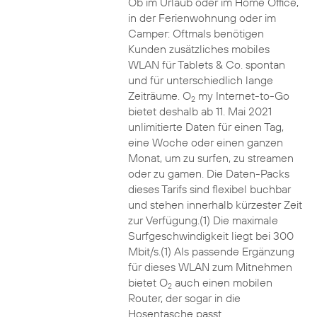
Ob im Urlaub oder im Home Office,
in der Ferienwohnung oder im
Camper: Oftmals benötigen
Kunden zusätzliches mobiles
WLAN für Tablets & Co. spontan
und für unterschiedlich lange
Zeiträume. O
my Internet-to-Go
2
bietet deshalb ab 11. Mai 2021
unlimitierte Daten für einen Tag,
eine Woche oder einen ganzen
Monat, um zu surfen, zu streamen
oder zu gamen. Die Daten-Packs
dieses Tarifs sind flexibel buchbar
und stehen innerhalb kürzester Zeit
zur Verfügung.(1) Die maximale
Surfgeschwindigkeit liegt bei 300
Mbit/s.(1) Als passende Ergänzung
für dieses WLAN zum Mitnehmen
bietet O
auch einen mobilen
2
Router, der sogar in die
Hosentasche passt.