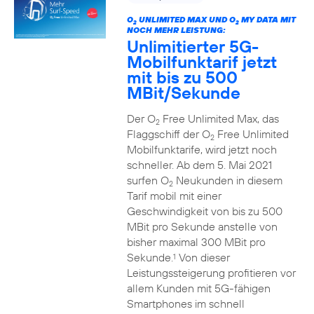
O
UNLIMITED MAX UND O
MY DATA MIT
2
2
NOCH MEHR LEISTUNG:
Unlimitierter 5G-
Mobilfunktarif jetzt
mit bis zu 500
MBit/Sekunde
Der O
Free Unlimited Max, das
2
Flaggschiff der O
Free Unlimited
2
Mobilfunktarife, wird jetzt noch
schneller. Ab dem 5. Mai 2021
surfen O
Neukunden in diesem
2
Tarif mobil mit einer
Geschwindigkeit von bis zu 500
MBit pro Sekunde anstelle von
bisher maximal 300 MBit pro
Sekunde.
Von dieser
1
Leistungssteigerung profitieren vor
allem Kunden mit 5G-fähigen
Smartphones im schnell