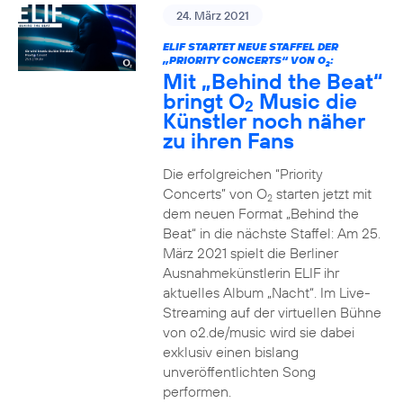
24. März 2021
ELIF STARTET NEUE STAFFEL DER
„PRIORITY CONCERTS“ VON O
:
2
Mit „Behind the Beat“
bringt O
Music die
2
Künstler noch näher
zu ihren Fans
Die erfolgreichen “Priority
Concerts” von O
starten jetzt mit
2
dem neuen Format „Behind the
Beat“ in die nächste Staffel: Am 25.
März 2021 spielt die Berliner
Ausnahmekünstlerin ELIF ihr
aktuelles Album „Nacht“. Im Live-
Streaming auf der virtuellen Bühne
von o2.de/music wird sie dabei
exklusiv einen bislang
unveröffentlichten Song
performen.