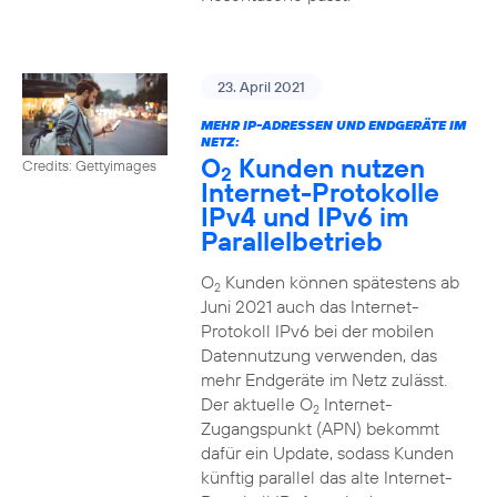
23. April 2021
MEHR IP-ADRESSEN UND ENDGERÄTE IM
NETZ:
O
Kunden nutzen
Credits: Gettyimages
2
Internet-Protokolle
IPv4 und IPv6 im
Parallelbetrieb
O
Kunden können spätestens ab
2
Juni 2021 auch das Internet-
Protokoll IPv6 bei der mobilen
Datennutzung verwenden, das
mehr Endgeräte im Netz zulässt.
Der aktuelle O
Internet-
2
Zugangspunkt (APN) bekommt
dafür ein Update, sodass Kunden
künftig parallel das alte Internet-