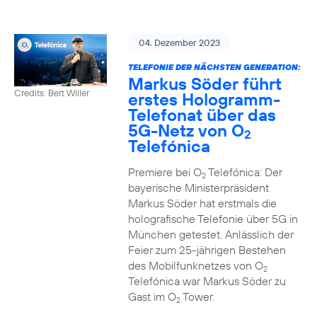
04. Dezember 2023
TELEFONIE DER NÄCHSTEN GENERATION:
Markus Söder führt
Credits: Bert Willer
erstes Hologramm-
Telefonat über das
5G-Netz von O
2
Telefónica
Premiere bei O
Telefónica: Der
2
bayerische Ministerpräsident
Markus Söder hat erstmals die
holografische Telefonie über 5G in
München getestet. Anlässlich der
Feier zum 25-jährigen Bestehen
des Mobilfunknetzes von O
2
Telefónica war Markus Söder zu
Gast im O
Tower.
2