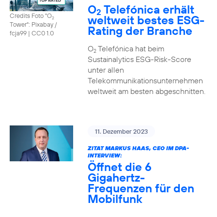
O
Telefónica erhält
2
Credits Foto "O
weltweit bestes ESG-
2
Tower": Pixabay /
Rating der Branche
fcja99
|
CC0 1.0
O
Telefónica hat beim
2
Sustainalytics ESG-Risk-Score
unter allen
Telekommunikationsunternehmen
weltweit am besten abgeschnitten.
11. Dezember 2023
ZITAT MARKUS HAAS, CEO IM DPA-
INTERVIEW:
Öffnet die 6
Gigahertz-
Frequenzen für den
Mobilfunk