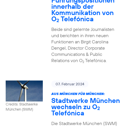
Führungspositionen
innerhalb der
Kommunikation von
O
Telefónica
2
Beide sind gelernte Journalisten
und berichten in ihren neuen
Funktionen an Birgit Carolina
Dengel, Director Corporate
Communications & Public
Relations von O
Telefónica.
2
07. Februar 2024
AUS MÜNCHEN FÜR MÜNCHEN:
Stadtwerke München
Credits: Stadtwerke
wechseln zu O
2
München (SWM)
Telefónica
Die Stadtwerke München (SWM)