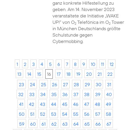
ganz konkrete Hilfestellung zu
geben. Am 14. November 2023
veranstaltete die Initiative „WAKE
UP!“ von O
Telefónica im O
Tower
2
2
in München Deutschlands größte
Schulstunde gegen
Cybermobbing.
1
2
3
4
5
6
7
8
9
10
11
12
13
14
15
16
17
18
19
20
21
22
23
24
25
26
27
28
29
30
31
32
33
34
35
36
37
38
39
40
41
42
43
44
45
46
47
48
49
50
51
52
53
54
55
56
57
58
59
60
61
62
63
64
65
66
67