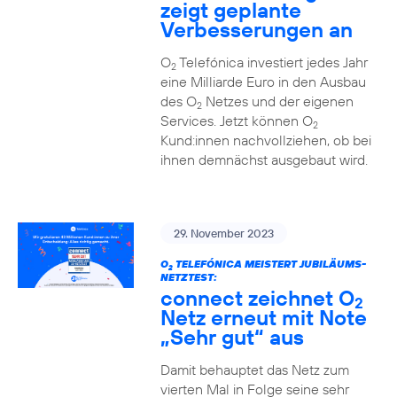
zeigt geplante
Verbesserungen an
O
Telefónica investiert jedes Jahr
2
eine Milliarde Euro in den Ausbau
des O
Netzes und der eigenen
2
Services. Jetzt können O
2
Kund:innen nachvollziehen, ob bei
ihnen demnächst ausgebaut wird.
29. November 2023
O
TELEFÓNICA MEISTERT JUBILÄUMS-
2
NETZTEST:
connect zeichnet O
2
Netz erneut mit Note
„Sehr gut“ aus
Damit behauptet das Netz zum
vierten Mal in Folge seine sehr