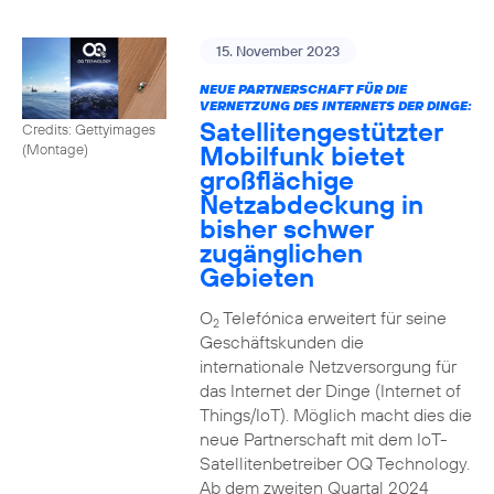
15. November 2023
NEUE PARTNERSCHAFT FÜR DIE
VERNETZUNG DES INTERNETS DER DINGE:
Satellitengestützter
Credits: Gettyimages
Mobilfunk bietet
(Montage)
großflächige
Netzabdeckung in
bisher schwer
zugänglichen
Gebieten
O
Telefónica erweitert für seine
2
Geschäftskunden die
internationale Netzversorgung für
das Internet der Dinge (Internet of
Things/IoT). Möglich macht dies die
neue Partnerschaft mit dem IoT-
Satellitenbetreiber OQ Technology.
Ab dem zweiten Quartal 2024