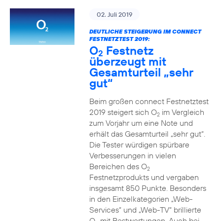
02. Juli 2019
DEUTLICHE STEIGERUNG IM CONNECT
FESTNETZTEST 2019:
O
Festnetz
2
überzeugt mit
Gesamturteil „sehr
gut“
Beim großen connect Festnetztest
2019 steigert sich O
im Vergleich
2
zum Vorjahr um eine Note und
erhält das Gesamturteil „sehr gut“.
Die Tester würdigen spürbare
Verbesserungen in vielen
Bereichen des O
2
Festnetzprodukts und vergaben
insgesamt 850 Punkte. Besonders
in den Einzelkategorien „Web-
Services“ und „Web-TV“ brillierte
O
mit Bestwertungen. Auch bei