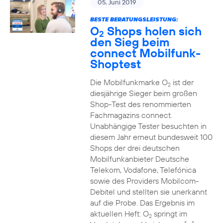
05. Juni 2019
BESTE BERATUNGSLEISTUNG:
O
Shops holen sich
2
den Sieg beim
connect Mobilfunk-
Shoptest
Die Mobilfunkmarke O
ist der
2
diesjährige Sieger beim großen
Shop-Test des renommierten
Fachmagazins connect.
Unabhängige Tester besuchten in
diesem Jahr erneut bundesweit 100
Shops der drei deutschen
Mobilfunkanbieter Deutsche
Telekom, Vodafone, Telefónica
sowie des Providers Mobilcom-
Debitel und stellten sie unerkannt
auf die Probe. Das Ergebnis im
aktuellen Heft: O
springt im
2