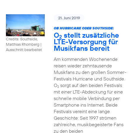
21. Juni 2019
OB HURRICANE ODER SOUTHSIDE:
O
stellt zusätzliche
2
Credits: Southside,
LTE-Versorgung für
Matthias Rhomberg
|
Musikfans bereit
Ausschnitt bearbeitet
Am kommenden Wochenende
reisen wieder zehntausende
Musikfans zu den großen Sommer-
Festivals Hurricane und Southside.
O
sorgt auf den beiden Festivals
2
mit einer LTE-Abdeckung für eine
schnelle mobile Verbindung per
Smartphone ins Internet. Beide
Festivals vereint eine lange
Geschichte: Seit 1997 strömen
zahlreiche, musikbegeisterte Fans
zu den beiden