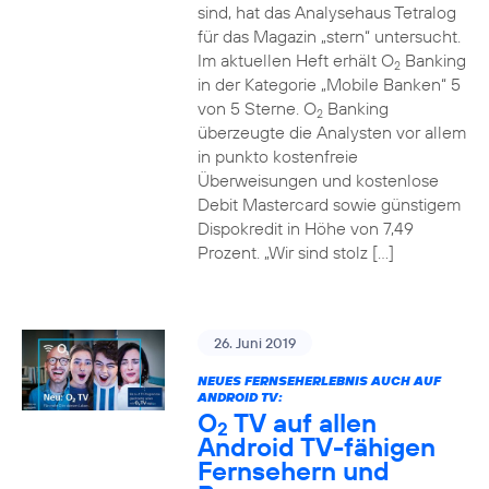
sind, hat das Analysehaus Tetralog
für das Magazin „stern“ untersucht.
Im aktuellen Heft erhält O
Banking
2
in der Kategorie „Mobile Banken“ 5
von 5 Sterne. O
Banking
2
überzeugte die Analysten vor allem
in punkto kostenfreie
Überweisungen und kostenlose
Debit Mastercard sowie günstigem
Dispokredit in Höhe von 7,49
Prozent. „Wir sind stolz […]
26. Juni 2019
NEUES FERNSEHERLEBNIS AUCH AUF
ANDROID TV:
O
TV auf allen
2
Android TV-fähigen
Fernsehern und