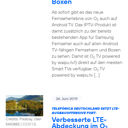
Boxen
Ab sofort gibt es das neue
Fernseherlebnis von O
auch auf
2
Android TV. Das IPTV-Produkt ist
damit zusätzlich zu der bereits
bestehenden App für Samsung
Fernseher auch auf allen Android
TV-fähigen Fernsehern und Boxen
zu sehen. Damit ist O
TV powered
2
by waipu.tv1) direkt auf den meisten
Smart TVs verfügbar. O
TV
2
powered by waipu.tv […]
26. Juni 2019
TELEFÓNICA DEUTSCHLAND SETZT LTE-
AUSBAUOFFENSIVE FORT:
Verbesserte LTE-
Credits: Pixabay, User
Abdeckung im O
5443882
|
CC0 1.0,
2