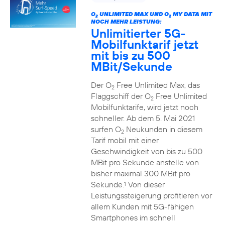
O
UNLIMITED MAX UND O
MY DATA MIT
2
2
NOCH MEHR LEISTUNG:
Unlimitierter 5G-
Mobilfunktarif jetzt
mit bis zu 500
MBit/Sekunde
Der O
Free Unlimited Max, das
2
Flaggschiff der O
Free Unlimited
2
Mobilfunktarife, wird jetzt noch
schneller. Ab dem 5. Mai 2021
surfen O
Neukunden in diesem
2
Tarif mobil mit einer
Geschwindigkeit von bis zu 500
MBit pro Sekunde anstelle von
bisher maximal 300 MBit pro
Sekunde.
Von dieser
1
Leistungssteigerung profitieren vor
allem Kunden mit 5G-fähigen
Smartphones im schnell