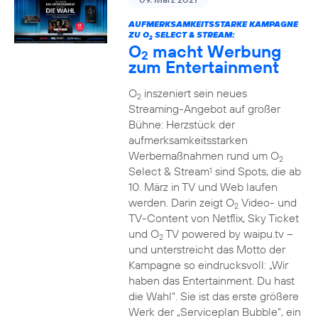
AUFMERKSAMKEITSSTARKE KAMPAGNE
ZU O
SELECT & STREAM:
2
O
macht Werbung
2
zum Entertainment
O
inszeniert sein neues
2
Streaming-Angebot auf großer
Bühne: Herzstück der
aufmerksamkeitsstarken
Werbemaßnahmen rund um O
2
Select & Stream
sind Spots, die ab
1
10. März in TV und Web laufen
werden. Darin zeigt O
Video- und
2
TV-Content von Netflix, Sky Ticket
und O
TV powered by waipu.tv –
2
und unterstreicht das Motto der
Kampagne so eindrucksvoll: „Wir
haben das Entertainment. Du hast
die Wahl“. Sie ist das erste größere
Werk der „Serviceplan Bubble“, ein