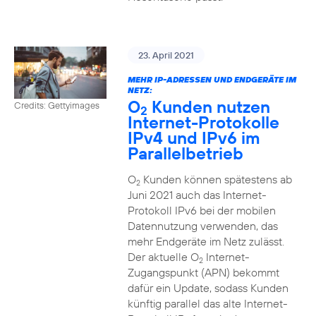
23. April 2021
MEHR IP-ADRESSEN UND ENDGERÄTE IM
NETZ:
O
Kunden nutzen
Credits: Gettyimages
2
Internet-Protokolle
IPv4 und IPv6 im
Parallelbetrieb
O
Kunden können spätestens ab
2
Juni 2021 auch das Internet-
Protokoll IPv6 bei der mobilen
Datennutzung verwenden, das
mehr Endgeräte im Netz zulässt.
Der aktuelle O
Internet-
2
Zugangspunkt (APN) bekommt
dafür ein Update, sodass Kunden
künftig parallel das alte Internet-