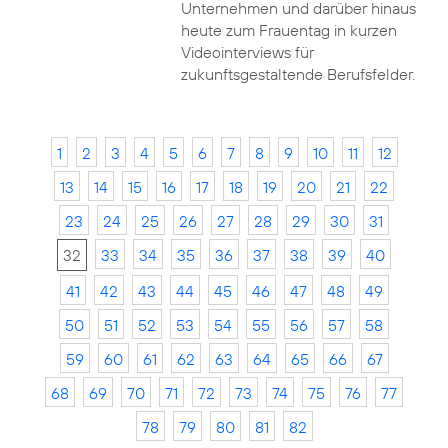
Unternehmen und darüber hinaus
heute zum Frauentag in kurzen
Videointerviews für
zukunftsgestaltende Berufsfelder.
1
2
3
4
5
6
7
8
9
10
11
12
13
14
15
16
17
18
19
20
21
22
23
24
25
26
27
28
29
30
31
32
33
34
35
36
37
38
39
40
41
42
43
44
45
46
47
48
49
50
51
52
53
54
55
56
57
58
59
60
61
62
63
64
65
66
67
68
69
70
71
72
73
74
75
76
77
78
79
80
81
82