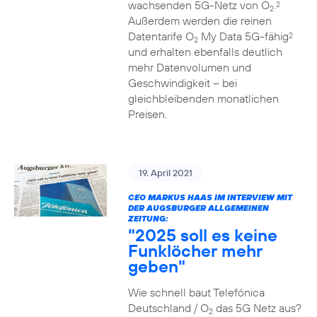
wachsenden 5G-Netz von O
.
2
2
Außerdem werden die reinen
Datentarife O
My Data 5G-fähig
2
2
und erhalten ebenfalls deutlich
mehr Datenvolumen und
Geschwindigkeit – bei
gleichbleibenden monatlichen
Preisen.
19. April 2021
CEO MARKUS HAAS IM INTERVIEW MIT
DER AUGSBURGER ALLGEMEINEN
ZEITUNG:
"2025 soll es keine
Funklöcher mehr
geben"
Wie schnell baut Telefónica
Deutschland / O
das 5G Netz aus?
2