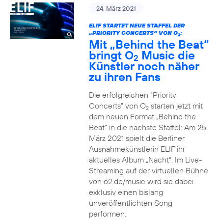
24. März 2021
ELIF STARTET NEUE STAFFEL DER
„PRIORITY CONCERTS“ VON O
:
2
Mit „Behind the Beat“
bringt O
Music die
2
Künstler noch näher
zu ihren Fans
Die erfolgreichen “Priority
Concerts” von O
starten jetzt mit
2
dem neuen Format „Behind the
Beat“ in die nächste Staffel: Am 25.
März 2021 spielt die Berliner
Ausnahmekünstlerin ELIF ihr
aktuelles Album „Nacht“. Im Live-
Streaming auf der virtuellen Bühne
von o2.de/music wird sie dabei
exklusiv einen bislang
unveröffentlichten Song
performen.