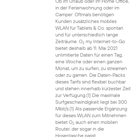
Ob im Urlaub oder im Home Office,
in der Ferienwohnung oder im
Camper: Oftmals benötigen
Kunden zusätzliches mobiles
WLAN für Tablets & Co. spontan
und für unterschiedlich lange
Zeiträume. O
my Internet-to-Go
2
bietet deshalb ab 11. Mai 2021
unlimitierte Daten für einen Tag,
eine Woche oder einen ganzen
Monat, um zu surfen, zu streamen
oder zu gamen. Die Daten-Packs
dieses Tarifs sind flexibel buchbar
und stehen innerhalb kürzester Zeit
zur Verfügung.(1) Die maximale
Surfgeschwindigkeit liegt bei 300
Mbit/s.(1) Als passende Ergänzung
für dieses WLAN zum Mitnehmen
bietet O
auch einen mobilen
2
Router, der sogar in die
Hosentasche passt.