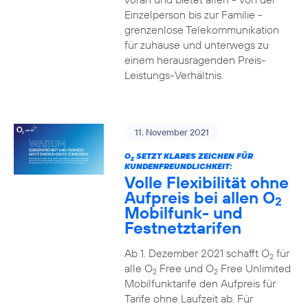
Einzelperson bis zur Familie -
grenzenlose Telekommunikation
für zuhause und unterwegs zu
einem herausragenden Preis-
Leistungs-Verhältnis.
11. November 2021
O
SETZT KLARES ZEICHEN FÜR
2
KUNDENFREUNDLICHKEIT:
Volle Flexibilität ohne
Aufpreis bei allen O
2
Mobilfunk- und
Festnetztarifen
Ab 1. Dezember 2021 schafft O
für
2
alle O
Free und O
Free Unlimited
2
2
Mobilfunktarife den Aufpreis für
Tarife ohne Laufzeit ab. Für