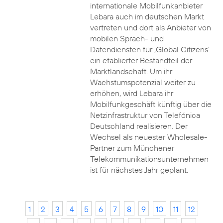
internationale Mobilfunkanbieter
Lebara auch im deutschen Markt
vertreten und dort als Anbieter von
mobilen Sprach- und
Datendiensten für ‚Global Citizens‘
ein etablierter Bestandteil der
Marktlandschaft. Um ihr
Wachstumspotenzial weiter zu
erhöhen, wird Lebara ihr
Mobilfunkgeschäft künftig über die
Netzinfrastruktur von Telefónica
Deutschland realisieren. Der
Wechsel als neuester Wholesale-
Partner zum Münchener
Telekommunikationsunternehmen
ist für nächstes Jahr geplant.
1
2
3
4
5
6
7
8
9
10
11
12