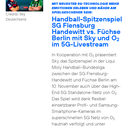
MIT NEUESTER 5G-TECHNOLOGIE MEHR
EMOTIONEN ERLEBEN UND NÄHER AM
SPIELGESCHEHEN SEIN:
Credits: Sky
Handball-Spitzenspiel
Deutschland
SG Flensburg
Handewitt vs. Füchse
Berlin mit Sky und O
2
im 5G-Livestream
In Kooperation mit O
präsentiert
2
Sky das Spitzenspiel in der Liqui
Moly Handball-Bundesliga
zwischen der SG Flensburg-
Handewitt und Füchse Berlin am
10. November auch über das High-
End 5G Standalone-Netz von O
.
2
Das Spiel wird dank flexibel
einsetzbarer Profi- und Samsung-
Smartphone-Kameras im
superschnellen 5G Netz von O
2
hautnah verfolgt und unter