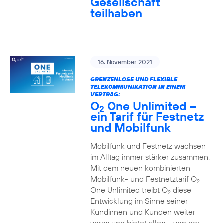
Gesellschaft
teilhaben
16. November 2021
GRENZENLOSE UND FLEXIBLE
TELEKOMMUNIKATION IN EINEM
VERTRAG:
O
One Unlimited –
2
ein Tarif für Festnetz
und Mobilfunk
Mobilfunk und Festnetz wachsen
im Alltag immer stärker zusammen.
Mit dem neuen kombinierten
Mobilfunk- und Festnetztarif O
2
One Unlimited treibt O
diese
2
Entwicklung im Sinne seiner
Kundinnen und Kunden weiter
voran und bietet allen - von der