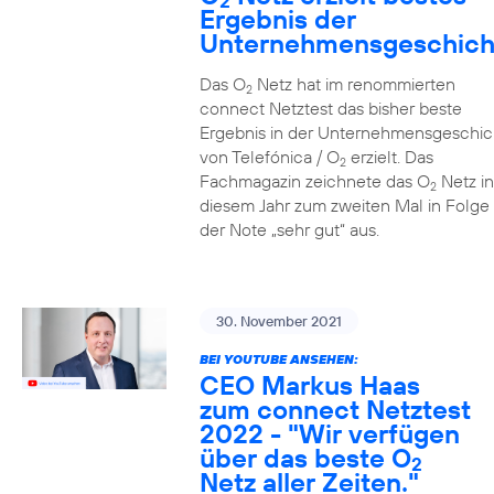
2
Ergebnis der
Unternehmensgeschich
Das O
Netz hat im renommierten
2
connect Netztest das bisher beste
Ergebnis in der Unternehmensgeschic
von Telefónica / O
erzielt. Das
2
Fachmagazin zeichnete das O
Netz in
2
diesem Jahr zum zweiten Mal in Folge 
der Note „sehr gut“ aus.
30. November 2021
BEI YOUTUBE ANSEHEN:
CEO Markus Haas
zum connect Netztest
2022 - "Wir verfügen
über das beste O
2
Netz aller Zeiten."