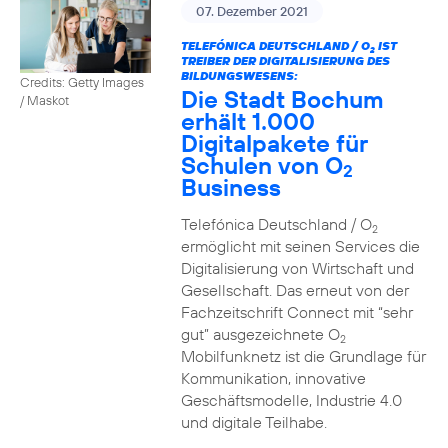
07. Dezember 2021
TELEFÓNICA DEUTSCHLAND / O
IST
2
TREIBER DER DIGITALISIERUNG DES
BILDUNGSWESENS:
Credits: Getty Images
Die Stadt Bochum
/ Maskot
erhält 1.000
Digitalpakete für
Schulen von O
2
Business
Telefónica Deutschland / O
2
ermöglicht mit seinen Services die
Digitalisierung von Wirtschaft und
Gesellschaft. Das erneut von der
Fachzeitschrift Connect mit “sehr
gut” ausgezeichnete O
2
Mobilfunknetz ist die Grundlage für
Kommunikation, innovative
Geschäftsmodelle, Industrie 4.0
und digitale Teilhabe.