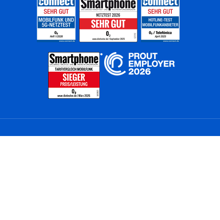
Home
Unternehmen
Netze
Nachhaltigkeit
Kunden
Investoren
Partner
Karriere
Presse
News
Privatkunden
Geschäftskunden
Worldwide