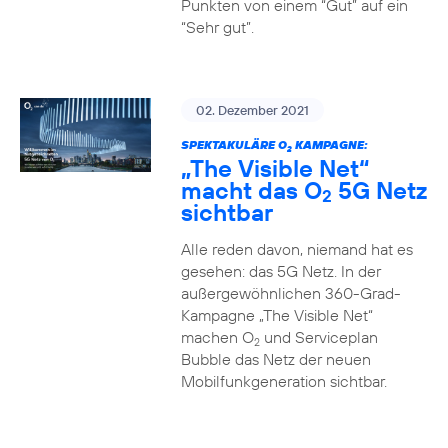
Punkten von einem “Gut” auf ein
“Sehr gut”.
02. Dezember 2021
SPEKTAKULÄRE O
KAMPAGNE:
2
„The Visible Net“
macht das O
5G Netz
2
sichtbar
Alle reden davon, niemand hat es
gesehen: das 5G Netz. In der
außergewöhnlichen 360-Grad-
Kampagne „The Visible Net“
machen O
und Serviceplan
2
Bubble das Netz der neuen
Mobilfunkgeneration sichtbar.