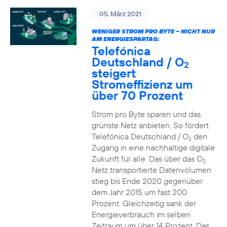
05. März 2021
WENIGER STROM PRO BYTE – NICHT NUR
AM ENERGIESPARTAG:
Telefónica
Deutschland / O
2
steigert
Stromeffizienz um
über 70 Prozent
Strom pro Byte sparen und das
grünste Netz anbieten. So fördert
Telefónica Deutschland / O
den
2
Zugang in eine nachhaltige digitale
Zukunft für alle. Das über das O
2
Netz transportierte Datenvolumen
stieg bis Ende 2020 gegenüber
dem Jahr 2015 um fast 200
Prozent. Gleichzeitig sank der
Energieverbrauch im selben
Zeitraum um über 14 Prozent. Das