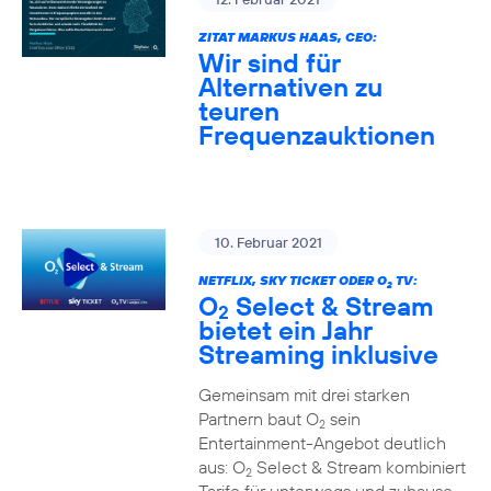
ZITAT MARKUS HAAS, CEO:
Wir sind für
Alternativen zu
teuren
Frequenzauktionen
10. Februar 2021
NETFLIX, SKY TICKET ODER O
TV:
2
O
Select & Stream
2
bietet ein Jahr
Streaming inklusive
Gemeinsam mit drei starken
Partnern baut O
sein
2
Entertainment-Angebot deutlich
aus: O
Select & Stream kombiniert
2