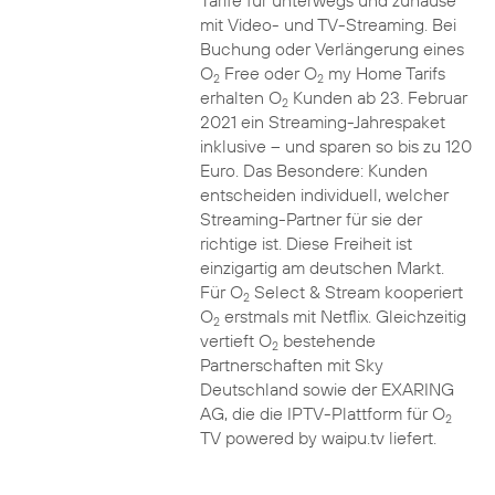
Tarife für unterwegs und zuhause
mit Video- und TV-Streaming. Bei
Buchung oder Verlängerung eines
O
Free oder O
my Home Tarifs
2
2
erhalten O
Kunden ab 23. Februar
2
2021 ein Streaming-Jahrespaket
inklusive – und sparen so bis zu 120
Euro. Das Besondere: Kunden
entscheiden individuell, welcher
Streaming-Partner für sie der
richtige ist. Diese Freiheit ist
einzigartig am deutschen Markt.
Für O
Select & Stream kooperiert
2
O
erstmals mit Netflix. Gleichzeitig
2
vertieft O
bestehende
2
Partnerschaften mit Sky
Deutschland sowie der EXARING
AG, die die IPTV-Plattform für O
2
TV powered by waipu.tv liefert.