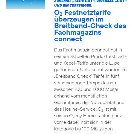
ZWEIMAL „SEHR GUT“, ZWEIMAL „GUT“
UND EIN TESTSIEGER:
O
Festnetztarife
2
überzeugen im
Breitband-Check des
Fachmagazins
connect
Das Fachmagazin connect hat in
seinem aktuellen Produkttest DSL-
und Kabel-Tarife unter die Lupe
genommen. Untersucht wurden im
„Breitband Check“ Tarife in fünf
verschiedenen Tempoklassen
zwischen 100 und 1.000 Mbit/s
anhand vom monatlichen
Gesamtpreis, der Netzqualität und
des Hotline-Service. O
ist mit
2
seinen O
my Home Tarifen ganz
2
vorne dabei, holt sich in der
Kategorie bis 100 Mbit/s den