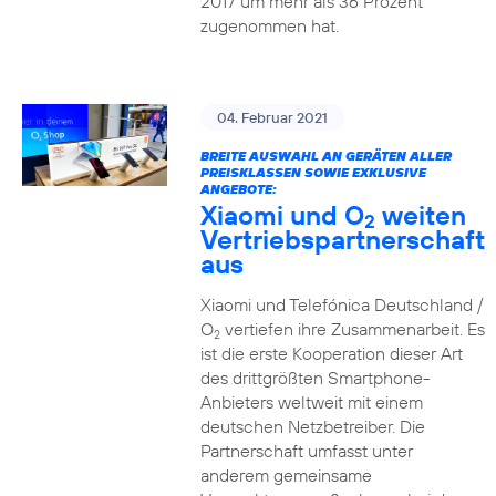
2017 um mehr als 36 Prozent
zugenommen hat.
04. Februar 2021
BREITE AUSWAHL AN GERÄTEN ALLER
PREISKLASSEN SOWIE EXKLUSIVE
ANGEBOTE:
Xiaomi und O
weiten
2
Vertriebspartnerschaft
aus
Xiaomi und Telefónica Deutschland /
O
vertiefen ihre Zusammenarbeit. Es
2
ist die erste Kooperation dieser Art
des drittgrößten Smartphone-
Anbieters weltweit mit einem
deutschen Netzbetreiber. Die
Partnerschaft umfasst unter
anderem gemeinsame