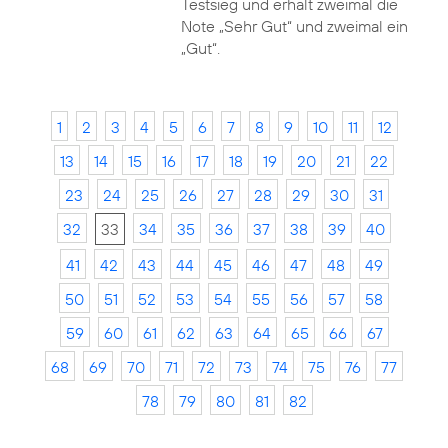
Testsieg und erhält zweimal die
Note „Sehr Gut“ und zweimal ein
„Gut“.
1
2
3
4
5
6
7
8
9
10
11
12
13
14
15
16
17
18
19
20
21
22
23
24
25
26
27
28
29
30
31
32
33
34
35
36
37
38
39
40
41
42
43
44
45
46
47
48
49
50
51
52
53
54
55
56
57
58
59
60
61
62
63
64
65
66
67
68
69
70
71
72
73
74
75
76
77
78
79
80
81
82