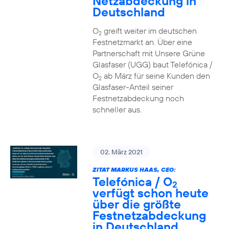
Netzabdeckung in
Deutschland
O
greift weiter im deutschen
2
Festnetzmarkt an. Über eine
Partnerschaft mit Unsere Grüne
Glasfaser (UGG) baut Telefónica /
O
ab März für seine Kunden den
2
Glasfaser-Anteil seiner
Festnetzabdeckung noch
schneller aus.
02. März 2021
ZITAT MARKUS HAAS, CEO:
Telefónica / O
2
verfügt schon heute
über die größte
Festnetzabdeckung
in Deutschland